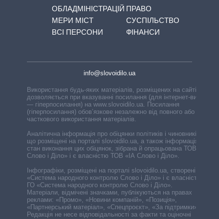
ОБЛАДМІНІСТРАЦІЙ
ПРАВО
МЕРИ МІСТ
СУСПІЛЬСТВО
ВСІ ПЕРСОНИ
ФІНАНСИ
info@slovoidilo.ua
Використання будь-яких матеріалів, розміщених на сайті,
дозволяється при вказуванні посилання (для інтернет-видань
— гіперпосилання) на www.slovoidilo.ua. Посилання
(гіперпосилання) обов’язкове незалежно від повного або
часткового використання матеріалів.
Аналітична інформація про обіцянки політиків і чиновників,
що розміщені на порталі slovoidilo.ua, а також інформація про
стан виконання цих обіцянок, зібрана й опрацьована ТОВ «ІА
Слово і Діло» і є власністю ТОВ «ІА Слово і Діло».
Інфографіки, розміщені на порталі slovoidilo.ua, створені ГО
«Система народного контролю Слово і Діло» і є власністю
ГО «Система народного контролю Слово і Діло».
Матеріали, відмічені значками, публікуються на правах
реклами: «Промо», «Новини компаній», «Позиція»,
«Партнерський матеріал», «Спецпроєкт», «За підтримки».
Редакція не несе відповідальності за факти та оціночні