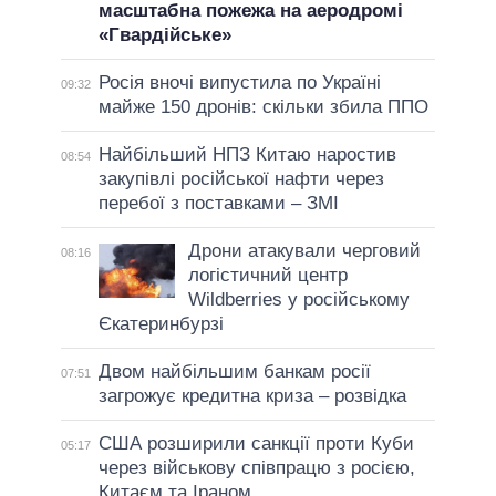
масштабна пожежа на аеродромі
«Гвардійське»
Росія вночі випустила по Україні
09:32
майже 150 дронів: скільки збила ППО
Найбільший НПЗ Китаю наростив
08:54
закупівлі російської нафти через
перебої з поставками – ЗМІ
Дрони атакували черговий
08:16
логістичний центр
Wildberries у російському
Єкатеринбурзі
Двом найбільшим банкам росії
07:51
загрожує кредитна криза – розвідка
США розширили санкції проти Куби
05:17
через військову співпрацю з росією,
Китаєм та Іраном