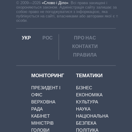
© 2009—2026
«Слово і Діло»
.
Всі права захищені і
охороняються законом. Адміністрація сайту залишає за
собою право не погоджуватися з інформацією, яка
публікується на сайті, власниками або авторами якої є треті
особи.
УКР
РОС
ПРО НАС
КОНТАКТИ
ПРАВИЛА
МОНІТОРИНГ
ТЕМАТИКИ
ПРЕЗИДЕНТ І
БІЗНЕС
ОФІС
ЕКОНОМІКА
ВЕРХОВНА
КУЛЬТУРА
РАДА
НАУКА
КАБІНЕТ
НАЦІОНАЛЬНА
МІНІСТРІВ
БЕЗПЕКА
ГОЛОВИ
ПОЛІТИКА