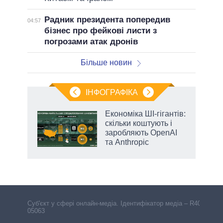
Радник президента попередив
04:57
бізнес про фейкові листи з
погрозами атак дронів
Більше новин
ІНФОГРАФІКА
Економіка ШІ-гігантів:
 за
скільки коштують і
асть
заробляють OpenAI
та Anthropic
Cуб'єкт у сфері онлайн-медіа. Ідентифікатор медіа – R40-
05063