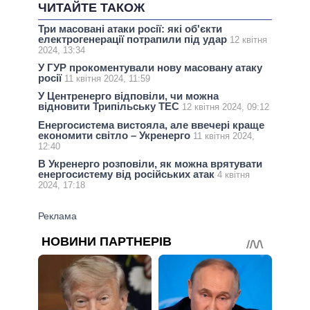
ЧИТАЙТЕ ТАКОЖ
Три масовані атаки росії: які об'єкти
електрогенерації потрапили під удар
12 квітня
2024, 13:34
У ГУР прокоментували нову масовану атаку
росії
11 квітня 2024, 11:59
У Центренерго відповіли, чи можна
відновити Трипільську ТЕС
12 квітня 2024, 09:12
Енергосистема вистояла, але ввечері краще
економити світло – Укренерго
11 квітня 2024,
12:40
В Укренерго розповіли, як можна врятувати
енергосистему від російських атак
4 квітня
2024, 17:18