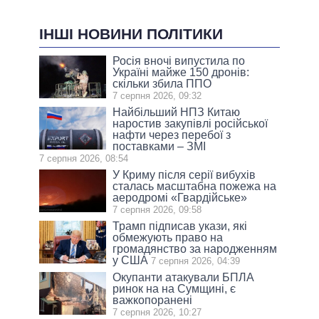
ІНШІ НОВИНИ ПОЛІТИКИ
Росія вночі випустила по
Україні майже 150 дронів:
скільки збила ППО
7 серпня 2026, 09:32
Найбільший НПЗ Китаю
наростив закупівлі російської
нафти через перебої з
поставками – ЗМІ
7 серпня 2026, 08:54
У Криму після серії вибухів
сталась масштабна пожежа на
аеродромі «Гвардійське»
7 серпня 2026, 09:58
Трамп підписав укази, які
обмежують право на
громадянство за народженням
у США
7 серпня 2026, 04:39
Окупанти атакували БПЛА
ринок на на Сумщині, є
важкопоранені
7 серпня 2026, 10:27