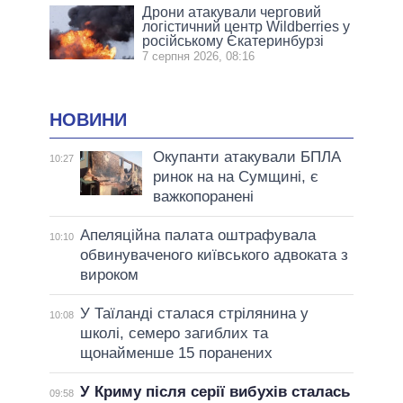
Дрони атакували черговий
логістичний центр Wildberries у
російському Єкатеринбурзі
7 серпня 2026, 08:16
НОВИНИ
Окупанти атакували БПЛА
10:27
ринок на на Сумщині, є
важкопоранені
Апеляційна палата оштрафувала
10:10
обвинуваченого київського адвоката з
вироком
У Таїланді сталася стрілянина у
10:08
школі, семеро загиблих та
щонайменше 15 поранених
У Криму після серії вибухів сталась
09:58