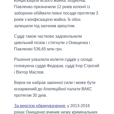
конфіскацією всього майна. Водночас
Павленко призначили 12 років колонії із
забороню обіймати певні посади протягом 3
років з конфіскацією майна. Їх обох
залишили під заочним арештом.
Судді також частково задовольнили
цивільний позов і стягнули з Онищенка і
Павленко 536,65 млн грн.
Рішення ухвалила колегія суддів у складі:
головуюча суддя Федорак, судді Ігор Строгий
і Віктор Маслов.
Вирок не набрав законної сили і може бути
оскаржений до Апеляційної палати ВАКС
протягом 30 днів.
За версією обвинувачення
, у 2013-2016
роках Онищенко вчинив низку кримінальних