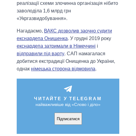
реалізації схеми злочинна організація нібито
заволоділа 1,6 млрд грн
«Укргазвидобування».
Нагадаємо,
ВАКС дозволив заочно судити
екснардепа Онищенка
. У грудні 2019 року
екснардепа затримали в Німеччині
і
відправили під варту
. САП намагалася
добитися екстрадиції Онищенка до України,
однак
німецька сторона відмовила
.
ЧИТАЙТЕ У TELEGRAM
найважливіше від «Слово і діло»
Підписатися