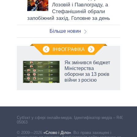
Лозовій і Павлограду, а
Стефанішиній обрали
запобіжний захід. Головне за день
Більше новин
ІНФОГРАФІКА
Як змінився бюджет
ть
Міністерства
оборони за 13 років
війни з росією
Cуб'єкт у сфері онлайн-медіа. Ідентифікатор медіа – R40-
05063
© 2009—2026
«Слово і Діло»
.
Всі права захищені і