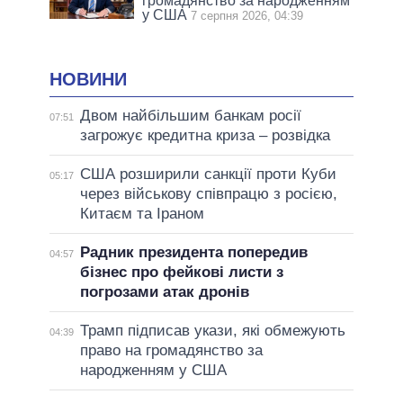
громадянство за народженням
у США
7 серпня 2026, 04:39
НОВИНИ
Двом найбільшим банкам росії
07:51
загрожує кредитна криза – розвідка
США розширили санкції проти Куби
05:17
через військову співпрацю з росією,
Китаєм та Іраном
Радник президента попередив
04:57
бізнес про фейкові листи з
погрозами атак дронів
Трамп підписав укази, які обмежують
04:39
право на громадянство за
народженням у США