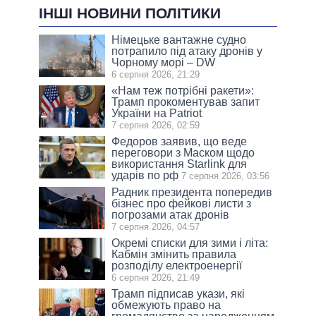
ІНШІ НОВИНИ ПОЛІТИКИ
Німецьке вантажне судно
потрапило під атаку дронів у
Чорному морі – DW
6 серпня 2026, 21:29
«Нам теж потрібні ракети»:
Трамп прокоментував запит
України на Patriot
7 серпня 2026, 02:59
Федоров заявив, що веде
переговори з Маском щодо
використання Starlink для
ударів по рф
7 серпня 2026, 03:56
Радник президента попередив
бізнес про фейкові листи з
погрозами атак дронів
7 серпня 2026, 04:57
Окремі списки для зими і літа:
Кабмін змінить правила
розподілу електроенергії
6 серпня 2026, 21:49
Трамп підписав укази, які
обмежують право на