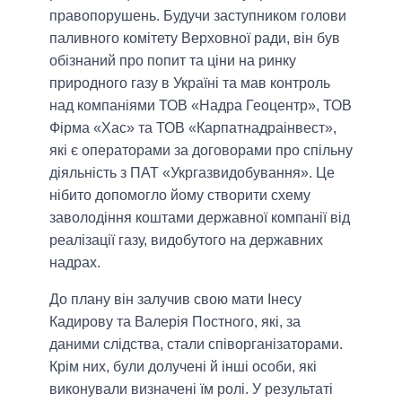
правопорушень. Будучи заступником голови
паливного комітету Верховної ради, він був
обізнаний про попит та ціни на ринку
природного газу в Україні та мав контроль
над компаніями ТОВ «Надра Геоцентр», ТОВ
Фірма «Хас» та ТОВ «Карпатнадраінвест»,
які є операторами за договорами про спільну
діяльність з ПАТ «Укргазвидобування». Це
нібито допомогло йому створити схему
заволодіння коштами державної компанії від
реалізації газу, видобутого на державних
надрах.
До плану він залучив свою мати Інесу
Кадирову та Валерія Постного, які, за
даними слідства, стали співорганізаторами.
Крім них, були долучені й інші особи, які
виконували визначені їм ролі. У результаті