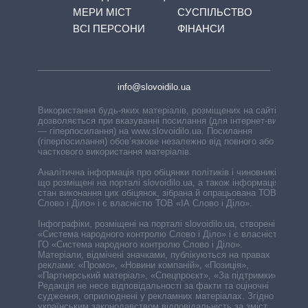
МЕРИ МІСТ
СУСПІЛЬСТВО
ВСІ ПЕРСОНИ
ФІНАНСИ
info@slovoidilo.ua
Використання будь-яких матеріалів, розміщених на сайті,
дозволяється при вказуванні посилання (для інтернет-видань
— гіперпосилання) на www.slovoidilo.ua. Посилання
(гіперпосилання) обов’язкове незалежно від повного або
часткового використання матеріалів.
Аналітична інформація про обіцянки політиків і чиновників,
що розміщені на порталі slovoidilo.ua, а також інформація про
стан виконання цих обіцянок, зібрана й опрацьована ТОВ «ІА
Слово і Діло» і є власністю ТОВ «ІА Слово і Діло».
Інфографіки, розміщені на порталі slovoidilo.ua, створені ГО
«Система народного контролю Слово і Діло» і є власністю
ГО «Система народного контролю Слово і Діло».
Матеріали, відмічені значками, публікуються на правах
реклами: «Промо», «Новини компаній», «Позиція»,
«Партнерський матеріал», «Спецпроєкт», «За підтримки».
Редакція не несе відповідальності за факти та оціночні
судження, оприлюднені у рекламних матеріалах. Згідно з
українським законодавством відповідальність за зміст