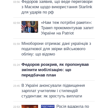
Федоров заявив, що веде переговори
03:56
з Маском щодо використання Starlink
для ударів по рф
«Нам теж потрібні ракети»:
02:59
Трамп прокоментував запит
України на Patriot
Міноборони отримає дані українців з
01:59
податкової для звірки військового
обліку: що відомо
Федоров розкрив, як пропонував
01:24
змінити мобілізацію: що
передбачав план
В Україні анонсували підвищення
23:45
зарплат учителям і стипендій
студентам: як зростуть виплати
Росія вдарила по
ПІДСУМКИ
22:53