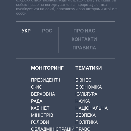
охороняються законом. Адміністрація сайту залишає за
собою право не погоджуватися з інформацією, яка
публікується на сайті, власниками або авторами якої є треті
особи.
УКР
РОС
ПРО НАС
КОНТАКТИ
ПРАВИЛА
МОНІТОРИНГ
ТЕМАТИКИ
ПРЕЗИДЕНТ І
БІЗНЕС
ОФІС
ЕКОНОМІКА
ВЕРХОВНА
КУЛЬТУРА
РАДА
НАУКА
КАБІНЕТ
НАЦІОНАЛЬНА
МІНІСТРІВ
БЕЗПЕКА
ГОЛОВИ
ПОЛІТИКА
ОБЛАДМІНІСТРАЦІЙ
ПРАВО