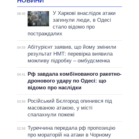
НОВИНИ
У Харкові внаслідок атаки
08:45
загинули люди, в Одесі
стало відомо про
постраждалих
Абітурієнт заявив, що йому змінили
04:59
результат НМТ: перевірка виявила
можливу підробку – омбудсменка
Рф завдала комбінованого ракетно-
04:41
дронового удару по Одесі: що
відомо про наслідки
Російський Бєлгород опинився під
03:56
масованою атакою, у місті
спалахнули пожежі
Туреччина передала рф пропозицію
02:58
про мораторій на атаки в Чорному