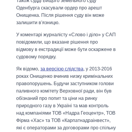
Також судді Вищого земельного суду
Оденбурга скасували ордер про арешт
Онищенка. Після рішення суду він може
залишити в'язницю.
У коментарі журналісту «Слово і діло» у САП
повідомили, що вказане рішення про
відмову в екстрадиції може бути оскаржене в
судовому порядку.
Як відомо,
за версією слідства
, у 2013-2016
роках Онищенко вчинив низку кримінальних
правопорушень. Будучи заступником голови
паливного комітету Верховної ради, він був
обізнаний про попит та ціни на ринку
природного газу в Україні та мав контроль
над компаніями ТОВ «Надра Геоцентр», ТОВ
Фірма «Хас» та ТОВ «Карпатнадраінвест»,
які є операторами за договорами про спільну