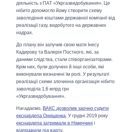
діяльність з ПАТ «Укргазвидобування». Це
нібито допомогло йому створити схему
заволодіння коштами державної компанії від
реалізації газу, видобутого на державних
надрах.
До плану він залучив свою мати Інесу
Кадирову та Валерія Постного, які, за
даними слідства, стали співорганізаторами.
Крім них, були долучені й інші особи, які
виконували визначені їм ролі. У результаті
реалізації схеми злочинна організація нібито
заволоділа 1,6 млрд грн
«Укргазвидобування».
Нагадаємо,
ВАКС дозволив заочно судити
екснардепа Онищенка
. У грудні 2019 року
екснардепа затримали в Німеччині
і
відправили під варту
.