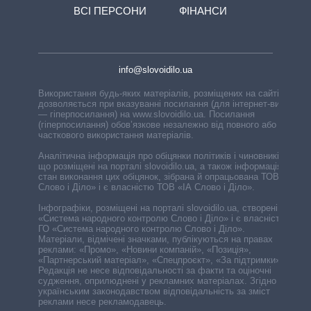
ВСІ ПЕРСОНИ
ФІНАНСИ
info@slovoidilo.ua
Використання будь-яких матеріалів, розміщених на сайті,
дозволяється при вказуванні посилання (для інтернет-видань
— гіперпосилання) на www.slovoidilo.ua. Посилання
(гіперпосилання) обов’язкове незалежно від повного або
часткового використання матеріалів.
Аналітична інформація про обіцянки політиків і чиновників,
що розміщені на порталі slovoidilo.ua, а також інформація про
стан виконання цих обіцянок, зібрана й опрацьована ТОВ «ІА
Слово і Діло» і є власністю ТОВ «ІА Слово і Діло».
Інфографіки, розміщені на порталі slovoidilo.ua, створені ГО
«Система народного контролю Слово і Діло» і є власністю
ГО «Система народного контролю Слово і Діло».
Матеріали, відмічені значками, публікуються на правах
реклами: «Промо», «Новини компаній», «Позиція»,
«Партнерський матеріал», «Спецпроєкт», «За підтримки».
Редакція не несе відповідальності за факти та оціночні
судження, оприлюднені у рекламних матеріалах. Згідно з
українським законодавством відповідальність за зміст
реклами несе рекламодавець.