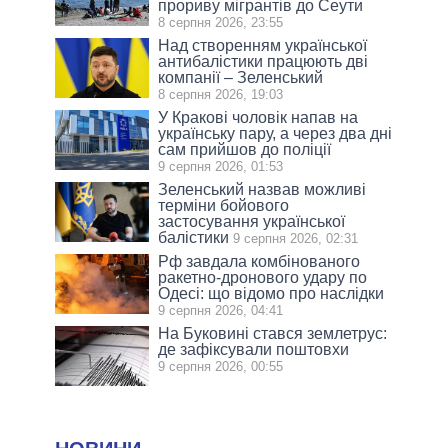
прориву мігрантів до Сеути
8 серпня 2026, 23:55
Над створенням української
антибалістики працюють дві
компанії – Зеленський
8 серпня 2026, 19:03
У Кракові чоловік напав на
українську пару, а через два дні
сам прийшов до поліції
9 серпня 2026, 01:53
Зеленський назвав можливі
терміни бойового
застосування української
балістики
9 серпня 2026, 02:31
Рф завдала комбінованого
ракетно-дронового удару по
Одесі: що відомо про наслідки
9 серпня 2026, 04:41
На Буковині стався землетрус:
де зафіксували поштовхи
9 серпня 2026, 00:55