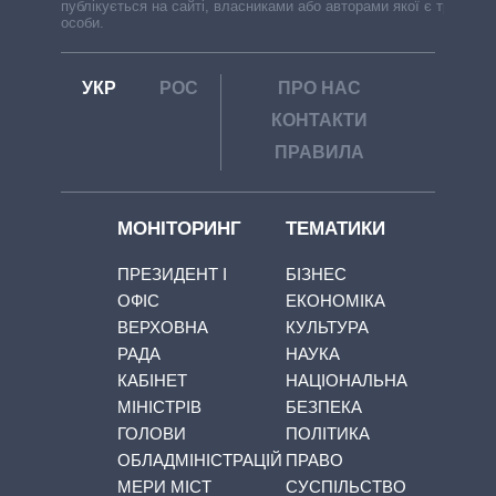
публікується на сайті, власниками або авторами якої є треті
особи.
УКР
РОС
ПРО НАС
КОНТАКТИ
ПРАВИЛА
МОНІТОРИНГ
ТЕМАТИКИ
ПРЕЗИДЕНТ І
БІЗНЕС
ОФІС
ЕКОНОМІКА
ВЕРХОВНА
КУЛЬТУРА
РАДА
НАУКА
КАБІНЕТ
НАЦІОНАЛЬНА
МІНІСТРІВ
БЕЗПЕКА
ГОЛОВИ
ПОЛІТИКА
ОБЛАДМІНІСТРАЦІЙ
ПРАВО
МЕРИ МІСТ
СУСПІЛЬСТВО