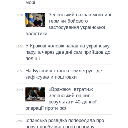
морі
Зеленський назвав можливі
02:31
терміни бойового
застосування української
балістики
У Кракові чоловік напав на українську
01:53
пару, а через два дні сам прийшов до
поліції
На Буковині стався землетрус: де
00:55
зафіксували поштовхи
«Вражаючі втрати»:
00:41
Зеленський оцінив
результати 40-денної
операції проти рф
Іспанська розвідка попередила про
23:55
нову спробу масового прориву