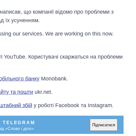
Anthropic
 написав, що компанії відомо про проблеми з
д їх усуненням.
sing our services. We are working on this now.
оті YouTube. Користувачі скаржаться на проблеми
мобільного банку
Monobank.
сайту та пошти
ukr.net.
штабний збій
у роботі Facebook та Instagram.
У TELEGRAM
Підписатися
ід «Слово і діло»