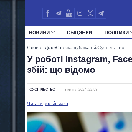
НОВИНИ
ОБIЦЯНКИ
ПОЛIТИКИ
УСІ ПОЛІТИКИ
ПРЕЗИДЕНТ І ОФ
Слово і Діло
›
Стрічка публікацій
›
Суспільство
У роботі Instagram, Fa
збій: що відомо
СУСПІЛЬСТВО
3 квітня 2024, 22:58
Читати російською