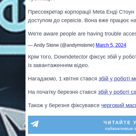
Прессекретар корпорації Meta Енді Стоун
доступом до сервісів. Вона вже працює на
We're aware people are having trouble acces
— Andy Stone (@andymstone)
March 5, 2024
Крім того, Downdetector фіксує збій у роб
із завантаженням відео.
Нагадаємо, 1 квітня стався
збій у роботі 
На початку березня стався
збій у роботі 
Також у березня фіксувався
черговий мас
ЧИТАЙТЕ 
найважливіше в