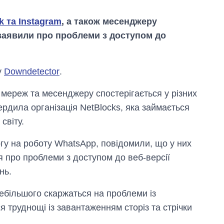
 та Instagram
, а також месенджеру
 заявили про проблеми з доступом до
у
Downdetector
.
х мереж та месенджеру спостерігається у різних
вердила організація NetBlocks, яка займається
світу.
аргу на роботу WhatsApp, повідомили, що у них
я про проблеми з доступом до веб-версії
нь.
Економіка ШІ-
гігантів: скільки
дебільшого скаржаться на проблеми із
коштують і
 труднощі із завантаженням сторіз та стрічки
заробляють
OpenAI та