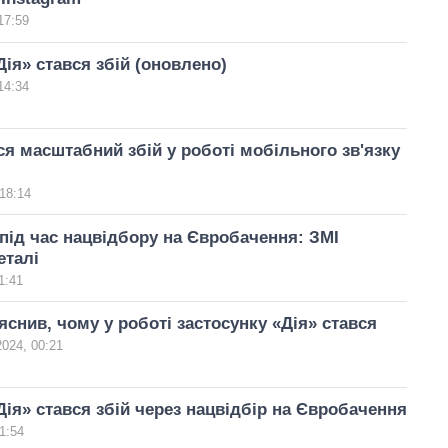
17:59
Дія» стався збій (оновлено)
14:34
я масштабний збій у роботі мобільного зв'язку
18:14
» під час нацвідбору на Євробачення: ЗМІ
еталі
1:41
снив, чому у роботі застосунку «Дія» стався
024, 00:21
Дія» стався збій через нацвідбір на Євробачення
1:54