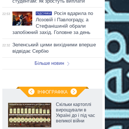
студентам: як зростуть виплати
Росія вдарила по
ПІДСУМКИ
22:53
Лозовій і Павлограду, а
Стефанішиній обрали
запобіжний захід. Головне за день
Зеленський цими вихідними вперше
22:32
відвідає Сербію
Більше новин
ІНФОГРАФІКА
Скільки картоплі
вирощували в
Україні до і під час
великої війни