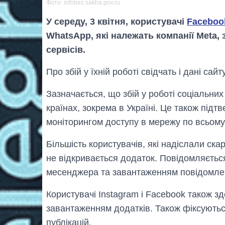
Фото: infobez.sakha.gov.ru
У середу, 3 квітня, користувачі
Facebook
WhatsApp, які належать компанії Meta,
сервісів.
Про збій у їхній роботі свідчать і дані сайт
Зазначається, що збій у роботі соціальни
країнах, зокрема в Україні. Це також підт
моніторингом доступу в мережу по всьому 
Більшість користувачів, які надіслали ск
не відкривається додаток. Повідомляєтьс
месенджера та завантаженням повідомле
Користувачі Instagram і Facebook також з
завантаженням додатків. Також фіксуються
публікацій.