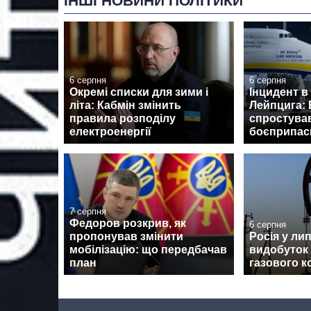
ІНШІ НОВИНИ ПОЛІТИКИ
6 серпня
6 серпня
Окремі списки для зими і
Інцидент в
літа: Кабмін змінить
Лейпцига: 
правила розподілу
спростува
електроенергії
боєприпаси
7 серпня
Федоров розкрив, як
6 серпня
пропонував змінити
Росія у ли
мобілізацію: що передбачав
видобуток
план
газового к