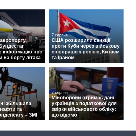
7 серпня
 аеропорту
США розширили санкції
Бундестаг
проти Куби через військову
в інформацію про
співпрацю з росією, Китаєм
 на борту літака
та Іраном
7 серпня
Міноборони отримає дані
пні збільшила
українців з податкової для
 нафти та
звірки військового обліку:
онденсату – ЗМІ
що відомо