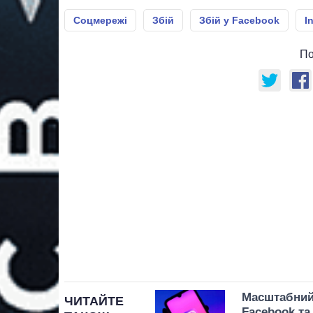
Соцмережі
Збій
Збій у Facebook
I
По
Масштабний 
ЧИТАЙТЕ
Facebook та