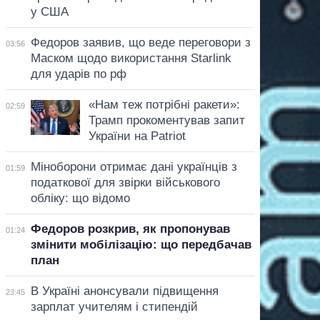
у США
Федоров заявив, що веде переговори з
03:56
Маском щодо використання Starlink
для ударів по рф
«Нам теж потрібні ракети»:
02:59
Трамп прокоментував запит
України на Patriot
Міноборони отримає дані українців з
01:59
податкової для звірки військового
обліку: що відомо
Федоров розкрив, як пропонував
01:24
змінити мобілізацію: що передбачав
план
В Україні анонсували підвищення
23:45
зарплат учителям і стипендій