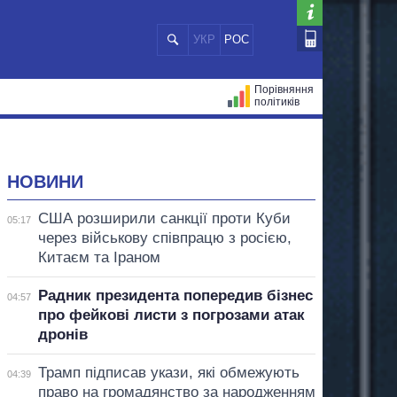
УКР
РОС
Порівняння
політиків
ЦІЙ
МЕРИ МІСТ
ВСІ ПЕРСОНИ
НОВИНИ
США розширили санкції проти Куби
05:17
через військову співпрацю з росією,
Китаєм та Іраном
Радник президента попередив бізнес
04:57
про фейкові листи з погрозами атак
дронів
Трамп підписав укази, які обмежують
04:39
право на громадянство за народженням