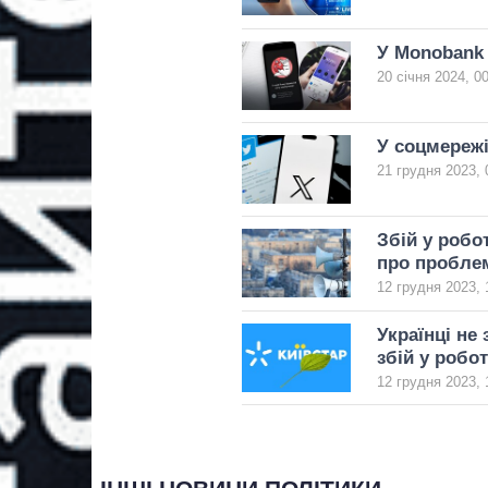
У Monobank 
20 січня 2024, 0
У соцмережі
21 грудня 2023, 
Збій у робо
про пробле
12 грудня 2023, 
Українці не
збій у робот
12 грудня 2023, 