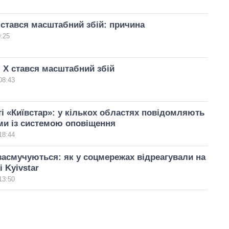
стався масштабний збій: причина
0:25
 X стався масштабний збій
08:43
ті «Київстар»: у кількох областях повідомляють
ми із системою оповіщення
18:44
 засмучуються: як у соцмережах відреагували на
і Kyivstar
13:50