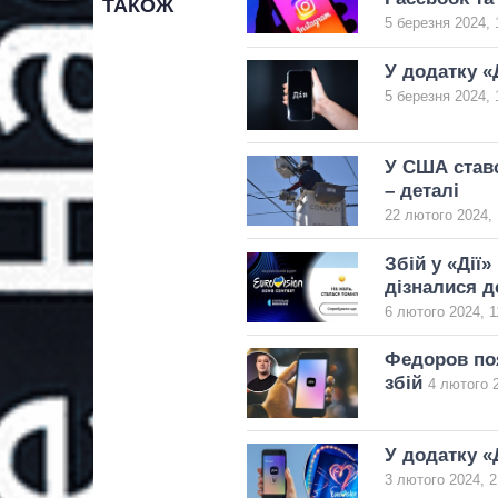
ТАКОЖ
5 березня 2024, 
У додатку «
5 березня 2024, 
У США ставс
– деталі
22 лютого 2024, 
Збій у «Дії
дізналися д
6 лютого 2024, 1
Федоров поя
збій
4 лютого 2
У додатку «
3 лютого 2024, 2