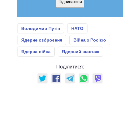
Підписатися
Володимир Путін
НАТО
Ядерне озброєння
Війна з Росією
Ядерна війна
Ядерний шантаж
Поділитися: