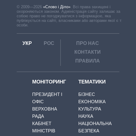
© 2009—2026
«Слово і Діло»
.
Всі права захищені і
охороняються законом. Адміністрація сайту залишає за
собою право не погоджуватися з інформацією, яка
публікується на сайті, власниками або авторами якої є треті
особи.
УКР
РОС
ПРО НАС
КОНТАКТИ
ПРАВИЛА
МОНІТОРИНГ
ТЕМАТИКИ
ПРЕЗИДЕНТ І
БІЗНЕС
ОФІС
ЕКОНОМІКА
ВЕРХОВНА
КУЛЬТУРА
РАДА
НАУКА
КАБІНЕТ
НАЦІОНАЛЬНА
МІНІСТРІВ
БЕЗПЕКА