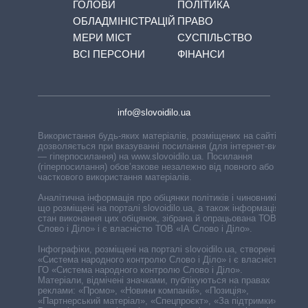
ГОЛОВИ
ПОЛІТИКА
ОБЛАДМІНІСТРАЦІЙ
ПРАВО
МЕРИ МІСТ
СУСПІЛЬСТВО
ВСІ ПЕРСОНИ
ФІНАНСИ
info@slovoidilo.ua
Використання будь-яких матеріалів, розміщених на сайті,
дозволяється при вказуванні посилання (для інтернет-видань
— гіперпосилання) на www.slovoidilo.ua. Посилання
(гіперпосилання) обов’язкове незалежно від повного або
часткового використання матеріалів.
Аналітична інформація про обіцянки політиків і чиновників,
що розміщені на порталі slovoidilo.ua, а також інформація про
стан виконання цих обіцянок, зібрана й опрацьована ТОВ «ІА
Слово і Діло» і є власністю ТОВ «ІА Слово і Діло».
Інфографіки, розміщені на порталі slovoidilo.ua, створені ГО
«Система народного контролю Слово і Діло» і є власністю
ГО «Система народного контролю Слово і Діло».
Матеріали, відмічені значками, публікуються на правах
реклами: «Промо», «Новини компаній», «Позиція»,
«Партнерський матеріал», «Спецпроєкт», «За підтримки».