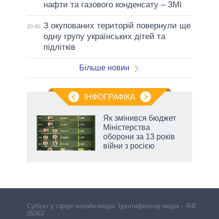
нафти та газового конденсату – ЗМІ
З окупованих територій повернули ще
20:46
одну групу українських дітей та
підлітків
Більше новин
ІНФОГРАФІКА
Як змінився бюджет
 за
Міністерства
асть
оборони за 13 років
війни з росією
аспі
Cуб'єкт у сфері онлайн-медіа. Ідентифікатор медіа – R40-
05063