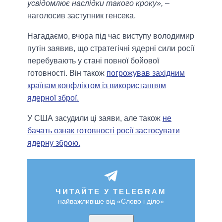
усвідомлює наслідки такого кроку»,
–
наголосив заступник генсека.
Нагадаємо, вчора під час виступу володимир
путін заявив, що стратегічні ядерні сили росії
перебувають у стані повної бойової
готовності. Він також
погрожував західним
країнам конфліктом із використанням
ядерної зброї.
У США засудили ці заяви, але також
не
бачать ознак готовності росії застосувати
ядерну зброю.
ЧИТАЙТЕ У TELEGRAM
найважливіше від «Слово і діло»