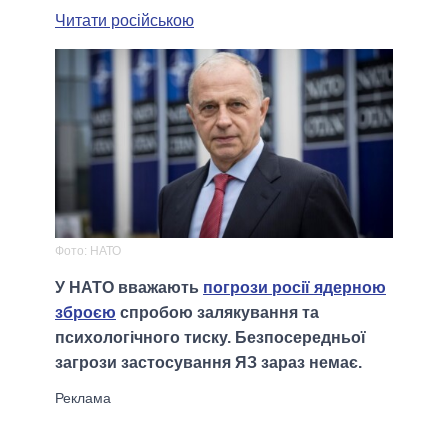
Читати російською
Фото: НАТО
У НАТО вважають
погрози росії ядерною
зброєю
спробою залякування та
психологічного тиску. Безпосередньої
загрози застосування ЯЗ зараз немає.