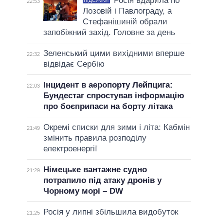
Росія вдарила по
ПІДСУМКИ
22:53
Лозовій і Павлограду, а
Стефанішиній обрали
запобіжний захід. Головне за день
Зеленський цими вихідними вперше
22:32
відвідає Сербію
Інцидент в аеропорту Лейпцига:
22:03
Бундестаг спростував інформацію
про боєприпаси на борту літака
Окремі списки для зими і літа: Кабмін
21:49
змінить правила розподілу
електроенергії
Німецьке вантажне судно
21:29
потрапило під атаку дронів у
Чорному морі – DW
Росія у липні збільшила видобуток
21:25