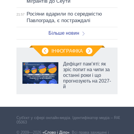
мігрантів до Сеути
Росіяни вдарили по середмістю
21:57
Павлограда, є постраждалі
Більше новин
ІНФОГРАФІКА
 5
Дефіцит пам’яті: як
вго
зріс попит на чипи за
останні роки і що
прогнозують на 2027-
й
Cуб'єкт у сфері онлайн-медіа. Ідентифікатор медіа – R40-
05063
© 2009—2026
«Слово і Діло»
.
Всі права захищені і