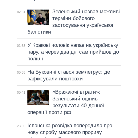
Зеленський назвав можливі
02:31
терміни бойового
застосування української
балістики
У Кракові чоловік напав на українську
01:53
пару, а через два дні сам прийшов до
поліції
На Буковині стався землетрус: де
00:55
зафіксували поштовхи
«Вражаючі втрати»:
00:41
Зеленський оцінив
результати 40-денної
операції проти рф
Іспанська розвідка попередила про
23:55
нову спробу масового прориву