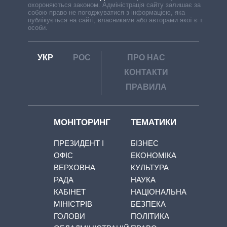
охороняються законом. Адміністрація сайту залишає за
собою право не погоджуватися з інформацією, яка
публікується на сайті, власниками або авторами якої є треті
особи.
УКР
РОС
ПРО НАС
КОНТАКТИ
ПРАВИЛА
МОНІТОРИНГ
ТЕМАТИКИ
ПРЕЗИДЕНТ І
БІЗНЕС
ОФІС
ЕКОНОМІКА
ВЕРХОВНА
КУЛЬТУРА
РАДА
НАУКА
КАБІНЕТ
НАЦІОНАЛЬНА
МІНІСТРІВ
БЕЗПЕКА
ГОЛОВИ
ПОЛІТИКА