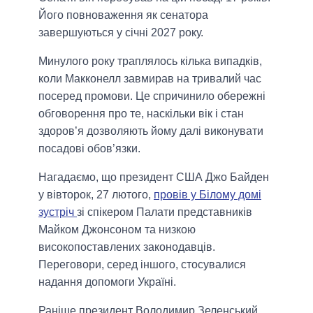
Його повноваження як сенатора
завершуються у січні 2027 року.
Минулого року траплялось кілька випадків,
коли Макконелл завмирав на тривалий час
посеред промови. Це спричинило обережні
обговорення про те, наскільки вік і стан
здоров’я дозволяють йому далі виконувати
посадові обов’язки.
Нагадаємо, що президент США Джо Байден
у вівторок, 27 лютого,
провів у Білому домі
зустріч
зі спікером Палати представників
Майком Джонсоном та низкою
високопоставлених законодавців.
Переговори, серед іншого, стосувалися
надання допомоги Україні.
Раніше президент Володимир Зеленський