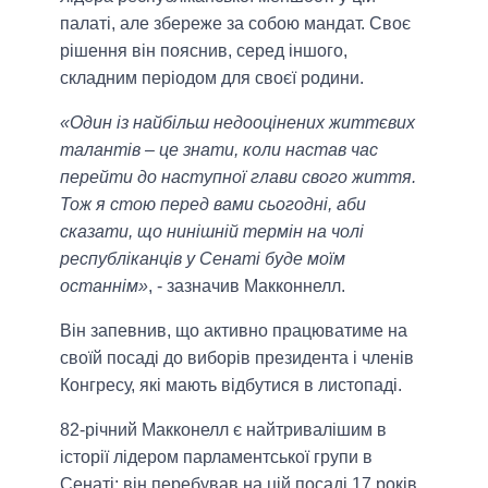
палаті, але збереже за собою мандат. Своє
рішення він пояснив, серед іншого,
складним періодом для своєї родини.
«Один із найбільш недооцінених життєвих
талантів – це знати, коли настав час
перейти до наступної глави свого життя.
Тож я стою перед вами сьогодні, аби
сказати, що нинішній термін на чолі
республіканців у Сенаті буде моїм
останнім»
, - зазначив Макконнелл.
Він запевнив, що активно працюватиме на
своїй посаді до виборів президента і членів
Конгресу, які мають відбутися в листопаді.
82-річний Макконелл є найтривалішим в
історії лідером парламентської групи в
Сенаті: він перебував на цій посаді 17 років.