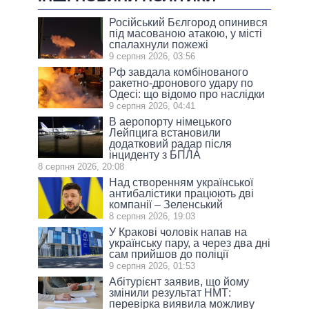
Російський Бєлгород опинився
під масованою атакою, у місті
спалахнули пожежі
9 серпня 2026, 03:56
Рф завдала комбінованого
ракетно-дронового удару по
Одесі: що відомо про наслідки
9 серпня 2026, 04:41
В аеропорту німецького
Лейпцига встановили
додатковий радар після
інциденту з БПЛА
8 серпня 2026, 20:08
Над створенням української
антибалістики працюють дві
компанії – Зеленський
8 серпня 2026, 19:03
У Кракові чоловік напав на
українську пару, а через два дні
сам прийшов до поліції
9 серпня 2026, 01:53
Абітурієнт заявив, що йому
змінили результат НМТ:
перевірка виявила можливу