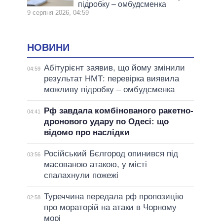
підробку – омбудсменка
9 серпня 2026, 04:59
НОВИНИ
Абітурієнт заявив, що йому змінили
04:59
результат НМТ: перевірка виявила
можливу підробку – омбудсменка
Рф завдала комбінованого ракетно-
04:41
дронового удару по Одесі: що
відомо про наслідки
Російський Бєлгород опинився під
03:56
масованою атакою, у місті
спалахнули пожежі
Туреччина передала рф пропозицію
02:58
про мораторій на атаки в Чорному
морі