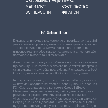
ОБЛАДМІНІСТРАЦІЙ
ПРАВО
МЕРИ МІСТ
СУСПІЛЬСТВО
ВСІ ПЕРСОНИ
ФІНАНСИ
info@slovoidilo.ua
Використання будь-яких матеріалів, розміщених на сайті,
дозволяється при вказуванні посилання (для інтернет-видань
— гіперпосилання) на www.slovoidilo.ua. Посилання
(гіперпосилання) обов’язкове незалежно від повного або
часткового використання матеріалів.
Аналітична інформація про обіцянки політиків і чиновників,
що розміщені на порталі slovoidilo.ua, а також інформація про
стан виконання цих обіцянок, зібрана й опрацьована ТОВ «ІА
Слово і Діло» і є власністю ТОВ «ІА Слово і Діло».
Інфографіки, розміщені на порталі slovoidilo.ua, створені ГО
«Система народного контролю Слово і Діло» і є власністю
ГО «Система народного контролю Слово і Діло».
Матеріали, відмічені значками, публікуються на правах
реклами: «Промо», «Новини компаній», «Позиція»,
«Партнерський матеріал», «Спецпроєкт», «За підтримки».
Редакція не несе відповідальності за факти та оціночні
судження, оприлюднені у рекламних матеріалах. Згідно з