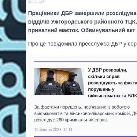
фото ДБР
Працівники ДБР завершили розслідува
відділів Ужгородського районного ТЦК
приватний маєток. Обвинувальний акт 
Про це повідомила пресслужба ДБР у сере
У ДБР розповіли,
скільки справ
розслідують за факт
порушень у
військкоматах та ВЛ
За фактами порушень, пов'язаних із роботою
військкоматів та військово-лікарських комісій, Д
розслідує 260 кримінальних справ.
10 жовтня 2023, 10:11