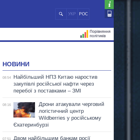
УКР
РОС
Порівняння
політиків
ЦІЙ
МЕРИ МІСТ
ВСІ ПЕРСОНИ
НОВИНИ
Найбільший НПЗ Китаю наростив
08:54
закупівлі російської нафти через
перебої з поставками – ЗМІ
Дрони атакували черговий
08:16
логістичний центр
Wildberries у російському
Єкатеринбурзі
Двом найбільшим банкам росії
07:51