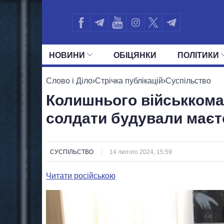
НОВИНИ
ОБIЦЯНКИ
ПОЛIТИКИ
УСІ ПОЛІТИКИ
ПРЕЗИДЕНТ І ОФ
Слово і Діло
›
Стрічка публікацій
›
Суспільство
Колишнього військкома 
солдати будували маєт
СУСПІЛЬСТВО
14 лютого 2024, 15:59
Читати російською