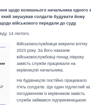
ння щодо колишнього начальника одного з
, який змушував солдатів будувати йому
щодо військового передали до суду.
ду, 14 лютого.
Військовослужбовця викрили влітку
2023 року. За його наказом
військовослужбовці понад півроку
замість служби працювали на
ами
керівництві начальника.
К
На будівництві постійно працювало
Як змінився
п'ять солдатів. Ще один підлеглий за
БР
бюджет
погодженням із керівником замість
Міністерства
оборони за 13
служби займався підприємницькою
років війни з