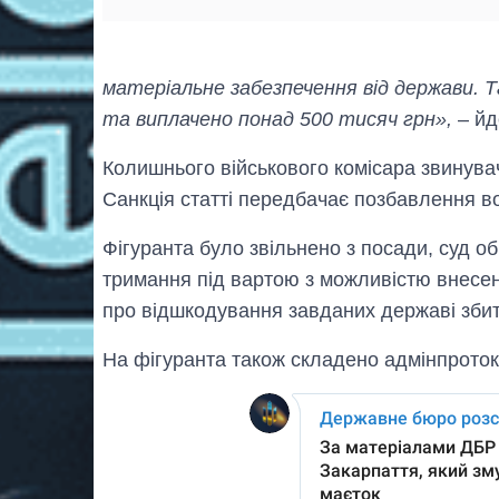
матеріальне забезпечення від держави. Т
та виплачено понад 500 тисяч грн»,
– йд
Колишнього військового комісара звинув
Санкція статті передбачає позбавлення во
Фігуранта було звільнено з посади, суд об
тримання під вартою з можливістю внесен
про відшкодування завданих державі збит
На фігуранта також складено адмінпроток