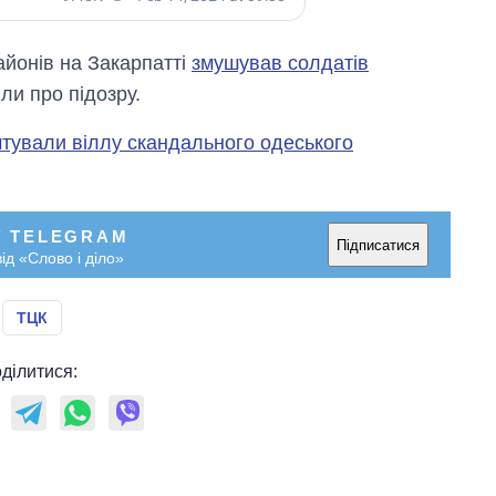
айонів на Закарпатті
змушував солдатів
ли про підозру.
тували віллу скандального одеського
У TELEGRAM
Підписатися
ід «Слово і діло»
ТЦК
ділитися: