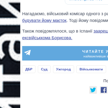
Нагадаємо, військовий комісар одного з р
будувати йому маєток
. Тоді йому повідоми
Також повідомлялося, що в Іспанії
заареш
ексвійськкома Борисова.
ЧИТАЙТЕ 
найважливіше в
ДБР
Суд
Ужгород
Військкомати
По