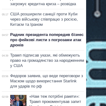
загрожує кредитна криза – розвідка
США розширили санкції проти Куби
05:17
через військову співпрацю з росією,
Китаєм та Іраном
Радник президента попередив бізнес
04:57
про фейкові листи з погрозами атак
дронів
Трамп підписав укази, які обмежують
04:39
право на громадянство за народженням
у США
Федоров заявив, що веде переговори з
03:56
Маском щодо використання Starlink
для ударів по рф
«Нам теж потрібні ракети»:
02:59
Трамп прокоментував запит