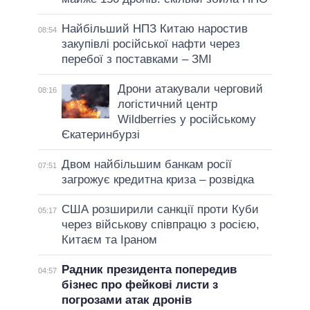
Найбільший НПЗ Китаю наростив
08:54
закупівлі російської нафти через
перебої з поставками – ЗМІ
Дрони атакували черговий
08:16
логістичний центр
Wildberries у російському
Єкатеринбурзі
Двом найбільшим банкам росії
07:51
загрожує кредитна криза – розвідка
США розширили санкції проти Куби
05:17
через військову співпрацю з росією,
Китаєм та Іраном
Радник президента попередив
04:57
бізнес про фейкові листи з
погрозами атак дронів