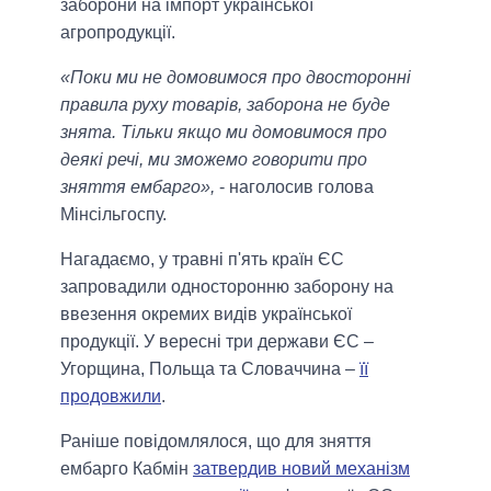
заборони на імпорт української
агропродукції.
«Поки ми не домовимося про двосторонні
правила руху товарів, заборона не буде
знята. Тільки якщо ми домовимося про
деякі речі, ми зможемо говорити про
зняття ембарго»,
- наголосив голова
Мінсільгоспу.
Нагадаємо, у травні п'ять країн ЄС
запровадили односторонню заборону на
ввезення окремих видів української
продукції. У вересні три держави ЄС –
Угорщина, Польща та Словаччина –
її
продовжили
.
Раніше повідомлялося, що для зняття
ембарго Кабмін
затвердив новий механізм