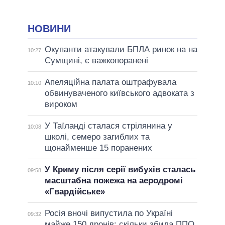
НОВИНИ
Окупанти атакували БПЛА ринок на на
10:27
Сумщині, є важкопоранені
Апеляційна палата оштрафувала
10:10
обвинуваченого київського адвоката з
вироком
У Таїланді сталася стрілянина у
10:08
школі, семеро загиблих та
щонайменше 15 поранених
У Криму після серії вибухів сталась
09:58
масштабна пожежа на аеродромі
«Гвардійське»
Росія вночі випустила по Україні
09:32
майже 150 дронів: скільки збила ППО