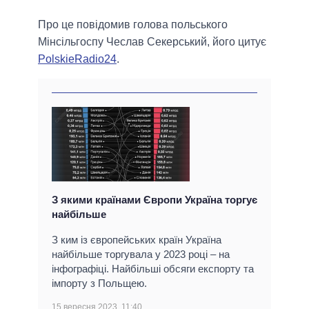
Про це повідомив голова польського
Мінсільгоспу Чеслав Секерський, його цитує
PolskieRadio24
.
З якими країнами Європи Україна торгує
найбільше
З ким із європейських країн Україна
найбільше торгувала у 2023 році – на
інфографіці. Найбільші обсяги експорту та
імпорту з Польщею.
15 вересня 2023, 11:40