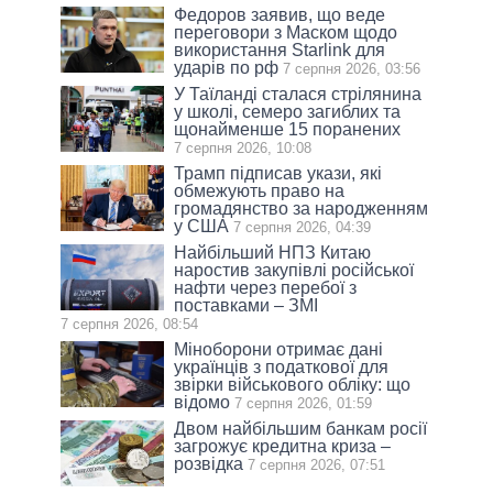
Федоров заявив, що веде
переговори з Маском щодо
використання Starlink для
ударів по рф
7 серпня 2026, 03:56
У Таїланді сталася стрілянина
у школі, семеро загиблих та
щонайменше 15 поранених
7 серпня 2026, 10:08
Трамп підписав укази, які
обмежують право на
громадянство за народженням
у США
7 серпня 2026, 04:39
Найбільший НПЗ Китаю
наростив закупівлі російської
нафти через перебої з
поставками – ЗМІ
7 серпня 2026, 08:54
Міноборони отримає дані
українців з податкової для
звірки військового обліку: що
відомо
7 серпня 2026, 01:59
Двом найбільшим банкам росії
загрожує кредитна криза –
розвідка
7 серпня 2026, 07:51