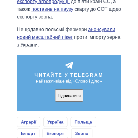
експорту агропродукції
до п'яти країн ЄС, а
також
поставив на паузу
скаргу до СОТ щодо
експорту зерна.
Нещодавно польські фермери
анонсували
новий масштабний пікет
проти імпорту зерна
з України.
ЧИТАЙТЕ У TELEGRAM
найважливіше від «Слово і діло»
Підписатися
Аграрії
Україна
Польща
Імпорт
Експорт
Зерно