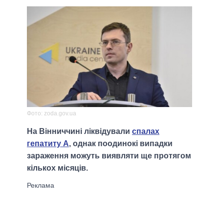
Фото: zoda.gov.ua
На Вінниччині ліквідували
спалах
гепатиту A
, однак поодинокі випадки
зараження можуть виявляти ще протягом
кількох місяців.