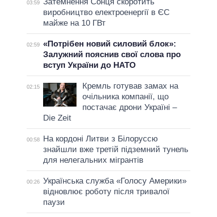
Затемнення Сонця скоротить
03:59
виробництво електроенергії в ЄС
майже на 10 ГВт
«Потрібен новий силовий блок»:
02:59
Залужний пояснив свої слова про
вступ України до НАТО
Кремль готував замах на
02:15
очільника компанії, що
постачає дрони Україні –
Die Zeit
На кордоні Литви з Білоруссю
00:58
знайшли вже третій підземний тунель
для нелегальних мігрантів
Українська служба «Голосу Америки»
00:26
відновлює роботу після тривалої
паузи