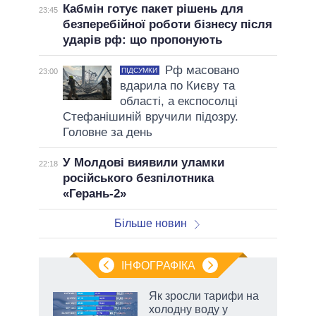
Кабмін готує пакет рішень для
23:45
безперебійної роботи бізнесу після
ударів рф: що пропонують
Рф масовано
ПІДСУМКИ
23:00
вдарила по Києву та
області, а експосолці
Стефанішиній вручили підозру.
Головне за день
У Молдові виявили уламки
22:18
російського безпілотника
«Герань-2»
Більше новин
ІНФОГРАФІКА
нтів:
Як зросли тарифи на
 і
холодну воду у