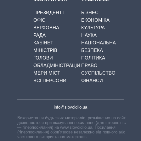
ПРЕЗИДЕНТ І
БІЗНЕС
ОФІС
ЕКОНОМІКА
ВЕРХОВНА
КУЛЬТУРА
РАДА
НАУКА
КАБІНЕТ
НАЦІОНАЛЬНА
МІНІСТРІВ
БЕЗПЕКА
ГОЛОВИ
ПОЛІТИКА
ОБЛАДМІНІСТРАЦІЙ
ПРАВО
МЕРИ МІСТ
СУСПІЛЬСТВО
ВСІ ПЕРСОНИ
ФІНАНСИ
info@slovoidilo.ua
Використання будь-яких матеріалів, розміщених на сайті,
дозволяється при вказуванні посилання (для інтернет-видань
— гіперпосилання) на www.slovoidilo.ua. Посилання
(гіперпосилання) обов’язкове незалежно від повного або
часткового використання матеріалів.