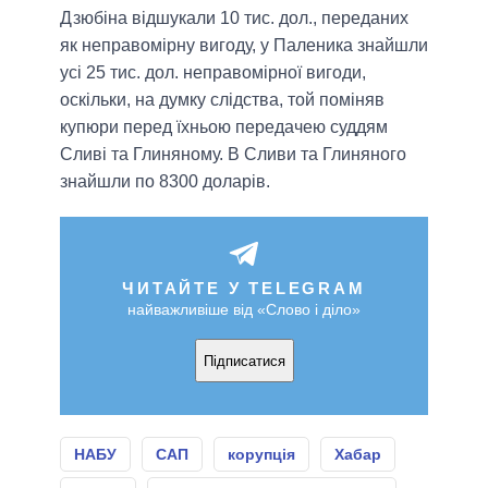
Дзюбіна відшукали 10 тис. дол., переданих
як неправомірну вигоду, у Паленика знайшли
усі 25 тис. дол. неправомірної вигоди,
оскільки, на думку слідства, той поміняв
купюри перед їхньою передачею суддям
Сливі та Глиняному. В Сливи та Глиняного
знайшли по 8300 доларів.
ЧИТАЙТЕ У TELEGRAM
найважливіше від «Слово і діло»
Підписатися
НАБУ
САП
корупція
Хабар