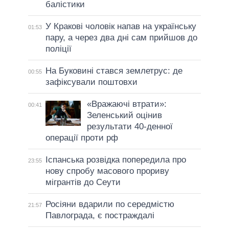
балістики
У Кракові чоловік напав на українську
01:53
пару, а через два дні сам прийшов до
поліції
На Буковині стався землетрус: де
00:55
зафіксували поштовхи
«Вражаючі втрати»:
00:41
Зеленський оцінив
результати 40-денної
операції проти рф
Іспанська розвідка попередила про
23:55
нову спробу масового прориву
мігрантів до Сеути
Росіяни вдарили по середмістю
21:57
Павлограда, є постраждалі