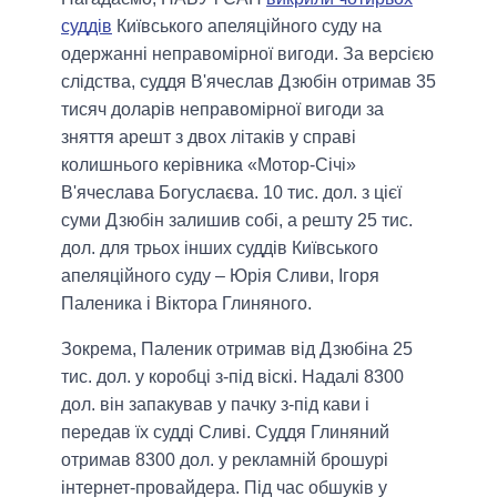
суддів
Київського апеляційного суду на
одержанні неправомірної вигоди. За версією
слідства, суддя В'ячеслав Дзюбін отримав 35
тисяч доларів неправомірної вигоди за
зняття арешт з двох літаків у справі
колишнього керівника «Мотор-Січі»
В'ячеслава Богуслаєва. 10 тис. дол. з цієї
суми Дзюбін залишив собі, а решту 25 тис.
дол. для трьох інших суддів Київського
апеляційного суду – Юрія Сливи, Ігоря
Паленика і Віктора Глиняного.
Зокрема, Паленик отримав від Дзюбіна 25
тис. дол. у коробці з-під віскі. Надалі 8300
дол. він запакував у пачку з-під кави і
передав їх судді Сливі. Суддя Глиняний
отримав 8300 дол. у рекламній брошурі
інтернет-провайдера. Під час обшуків у