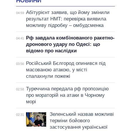
НОВИНИ
Абітурієнт заявив, що йому змінили
04:59
результат НМТ: перевірка виявила
можливу підробку – омбудсменка
Рф завдала комбінованого ракетно-
04:41
дронового удару по Одесі: що
відомо про наслідки
Російський Бєлгород опинився під
03:56
масованою атакою, у місті
спалахнули пожежі
Туреччина передала рф пропозицію
02:58
про мораторій на атаки в Чорному
морі
Зеленський назвав можливі
02:31
терміни бойового
застосування української