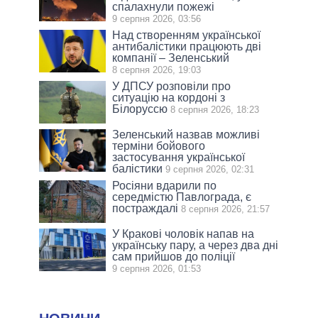
спалахнули пожежі
9 серпня 2026, 03:56
Над створенням української
антибалістики працюють дві
компанії – Зеленський
8 серпня 2026, 19:03
У ДПСУ розповіли про
ситуацію на кордоні з
Білоруссю
8 серпня 2026, 18:23
Зеленський назвав можливі
терміни бойового
застосування української
балістики
9 серпня 2026, 02:31
Росіяни вдарили по
середмістю Павлограда, є
постраждалі
8 серпня 2026, 21:57
У Кракові чоловік напав на
українську пару, а через два дні
сам прийшов до поліції
9 серпня 2026, 01:53