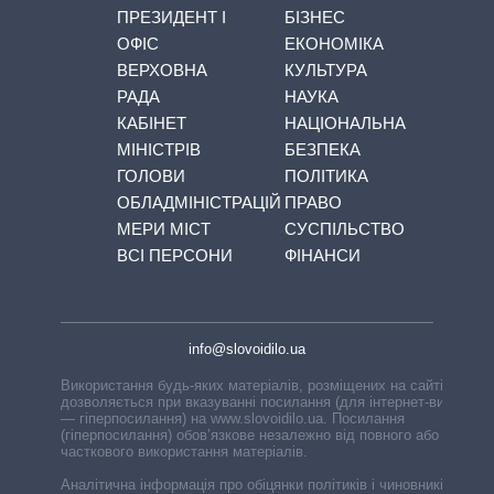
ПРЕЗИДЕНТ І
БІЗНЕС
ОФІС
ЕКОНОМІКА
ВЕРХОВНА
КУЛЬТУРА
РАДА
НАУКА
КАБІНЕТ
НАЦІОНАЛЬНА
МІНІСТРІВ
БЕЗПЕКА
ГОЛОВИ
ПОЛІТИКА
ОБЛАДМІНІСТРАЦІЙ
ПРАВО
МЕРИ МІСТ
СУСПІЛЬСТВО
ВСІ ПЕРСОНИ
ФІНАНСИ
info@slovoidilo.ua
Використання будь-яких матеріалів, розміщених на сайті,
дозволяється при вказуванні посилання (для інтернет-видань
— гіперпосилання) на www.slovoidilo.ua. Посилання
(гіперпосилання) обов’язкове незалежно від повного або
часткового використання матеріалів.
Аналітична інформація про обіцянки політиків і чиновників,