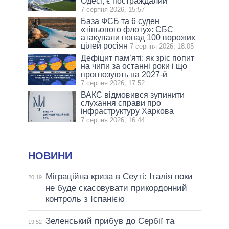
Одесі, є постраждалий
7 серпня 2026, 15:57
База ФСБ та 6 суден
«тіньового флоту»: СБС
атакували понад 100 ворожих
цілей росіян
7 серпня 2026, 18:05
Дефіцит пам’яті: як зріс попит
на чипи за останні роки і що
прогнозують на 2027-й
7 серпня 2026, 17:52
ВАКС відмовився зупинити
слухання справи про
інфраструктуру Харкова
7 серпня 2026, 16:44
НОВИНИ
Міграційна криза в Сеуті: Італія поки
20:19
не буде скасовувати прикордонний
контроль з Іспанією
Зеленський прибув до Сербії та
19:52