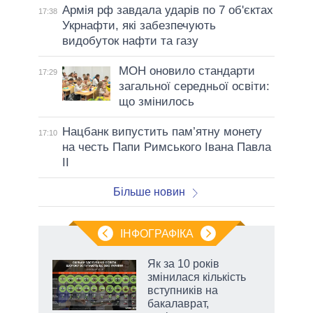
Армія рф завдала ударів по 7 об'єктах
17:38
Укрнафти, які забезпечують
видобуток нафти та газу
МОН оновило стандарти
17:29
загальної середньої освіти:
що змінилось
Нацбанк випустить пам’ятну монету
17:10
на честь Папи Римського Івана Павла
II
Більше новин
ІНФОГРАФІКА
жет
Як за 10 років
змінилася кількість
ків
вступників на
бакалаврат,