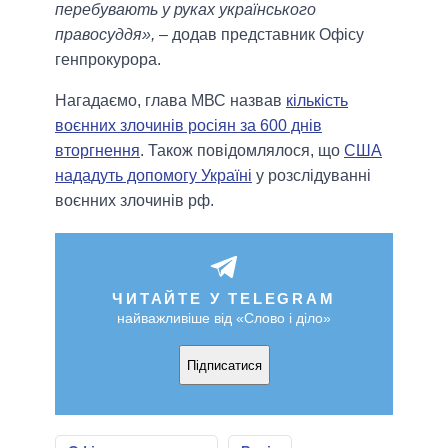
перебувають у руках українського
правосуддя»,
– додав представник Офісу
генпрокурора.
Нагадаємо, глава МВС назвав
кількість
воєнних злочинів росіян за 600 днів
вторгнення
. Також повідомлялося, що
США
нададуть допомогу Україні
у розслідуванні
воєнних злочинів рф.
ЧИТАЙТЕ У TELEGRAM
найважливіше від «Слово і діло»
Підписатися