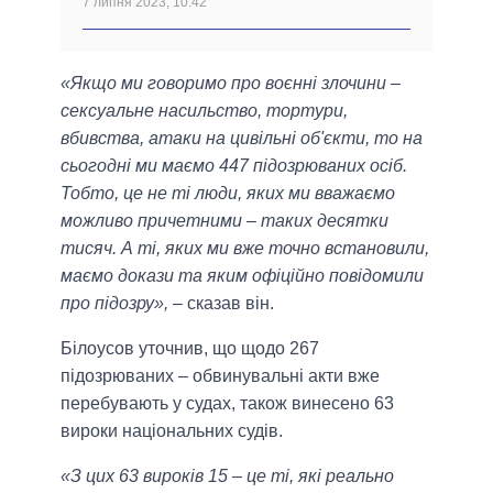
7 липня 2023, 10:42
«Якщо ми говоримо про воєнні злочини –
сексуальне насильство, тортури,
вбивства, атаки на цивільні об'єкти, то на
сьогодні ми маємо 447 підозрюваних осіб.
Тобто, це не ті люди, яких ми вважаємо
можливо причетними – таких десятки
тисяч. А ті, яких ми вже точно встановили,
маємо докази та яким офіційно повідомили
про підозру»,
– сказав він.
Білоусов уточнив, що щодо 267
підозрюваних – обвинувальні акти вже
перебувають у судах, також винесено 63
вироки національних судів.
«З цих 63 вироків 15 – це ті, які реально