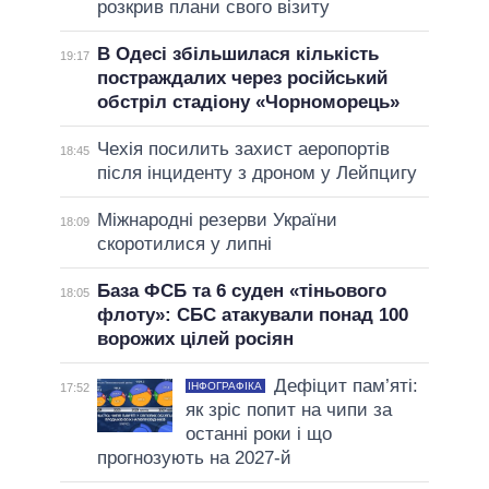
розкрив плани свого візиту
В Одесі збільшилася кількість
19:17
постраждалих через російський
обстріл стадіону «Чорноморець»
Чехія посилить захист аеропортів
18:45
після інциденту з дроном у Лейпцигу
Міжнародні резерви України
18:09
скоротилися у липні
База ФСБ та 6 суден «тіньового
18:05
флоту»: СБС атакували понад 100
ворожих цілей росіян
Дефіцит пам’яті:
ІНФОГРАФІКА
17:52
як зріс попит на чипи за
останні роки і що
прогнозують на 2027-й