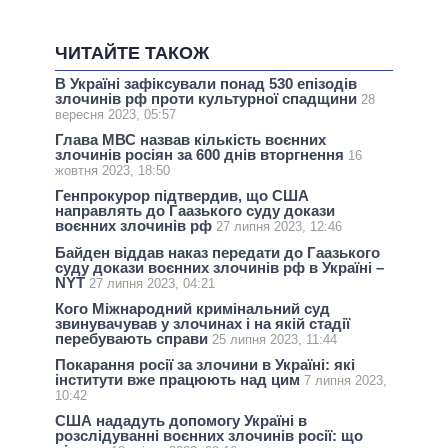
ЧИТАЙТЕ ТАКОЖ
В Україні зафіксували понад 530 епізодів
злочинів рф проти культурної спадщини
28
вересня 2023, 05:57
Глава МВС назвав кількість воєнних
злочинів росіян за 600 днів вторгнення
16
жовтня 2023, 18:50
Генпрокурор підтвердив, що США
направлять до Гаазького суду докази
воєнних злочинів рф
27 липня 2023, 12:46
Байден віддав наказ передати до Гаазького
суду докази воєнних злочинів рф в Україні –
NYT
27 липня 2023, 04:21
Кого Міжнародний кримінальний суд
звинувачував у злочинах і на якій стадії
перебувають справи
25 липня 2023, 11:44
Покарання росії за злочини в Україні: які
інститути вже працюють над цим
7 липня 2023,
10:42
США нададуть допомогу Україні в
розслідуванні воєнних злочинів росії: що