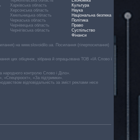
Тернопільська область
Економіка
ь
Харківська область
Культура
Херсонська область
Наука
Хмельницька область
Національна безпека
Черкаська область
Політика
Чернівецька область
Право
Чернігівська область
Суспільство
Фінанси
лання) на www.slovoidilo.ua. Посилання (гіперпосилання)
онання цих обіцянок, зібрана й опрацьована ТОВ «ІА Слово і
ма народного контролю Слово і Діло».
», «Спецпроєкт», «За підтримки».
онодавством відповідальність за зміст реклами несе