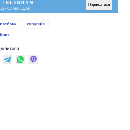
У TELEGRAM
Підписатися
ід «Слово і діло»
ватбанк
корупція
ілет
ділитися: