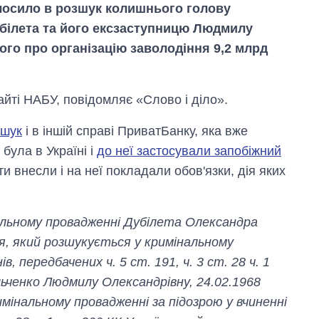
лосило в розшук колишнього голову
білета та його ексзаступницю Людмилу
ого про організацію заволодіння 9,2 млрд
йті НАБУ, повідомляє «Слово і діло».
зшук
і в іншій справі ПриватБанку, яка вже
була в Україні і
до неї застосували запобіжний
ти внесли і на неї покладали обов'язки, дія яких
альному провадженні Дубілета Олександра
я, який розшукується у кримінальному
Економіка ШІ-
в, передбачених ч. 5 ст. 191, ч. 3 ст. 28 ч. 1
гігантів: скільки
ьченко Людмилу Олександрівну, 24.02.1968
коштують і
заробляють
мінальному провадженні за підозрою у вчиненні
OpenAI та