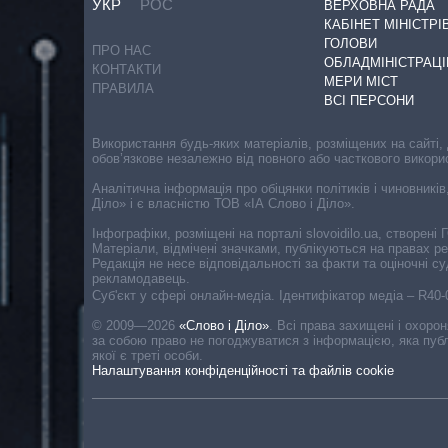
УКР
РОС
ВЕРХОВНА РАДА
КАБІНЕТ МІНІСТРІ
ГОЛОВИ
ПРО НАС
ОБЛАДМІНІСТРАЦІ
КОНТАКТИ
МЕРИ МІСТ
ПРАВИЛА
ВСІ ПЕРСОНИ
Використання будь-яких матеріалів, розміщених на сайті,
обов’язкове незалежно від повного або часткового викори
Аналітична інформація про обіцянки політиків і чиновників
Діло» і є власністю ТОВ «ІА Слово і Діло».
Інфографіки, розміщені на порталі slovoidilo.ua, створен
Матеріали, відмічені значками, публікуються на правах р
Редакція не несе відповідальності за факти та оціночні 
рекламодавець.
Cуб'єкт у сфері онлайн-медіа. Ідентифікатор медіа – R40
© 2009—2026
«Слово і Діло»
.
Всі права захищені і охоро
за собою право не погоджуватися з інформацією, яка публ
якої є треті особи.
Налаштування конфіденційності та файлів cookie