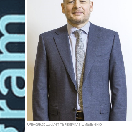
Олександр Дубілет та Людмила Шмальченко