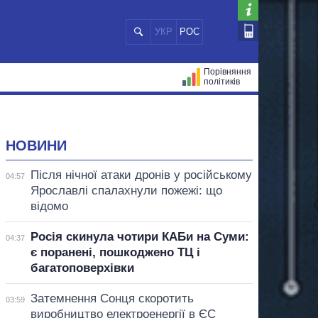
УКР
РОС
Порівняння
політиків
ЦІЙ
МЕРИ МІСТ
ВСІ ПЕРСОНИ
НОВИНИ
Після нічної атаки дронів у російському
04:57
Ярославлі спалахнули пожежі: що
відомо
Росія скинула чотири КАБи на Суми:
04:37
є поранені, пошкоджено ТЦ і
багатоповерхівки
Затемнення Сонця скоротить
03:59
виробництво електроенергії в ЄС