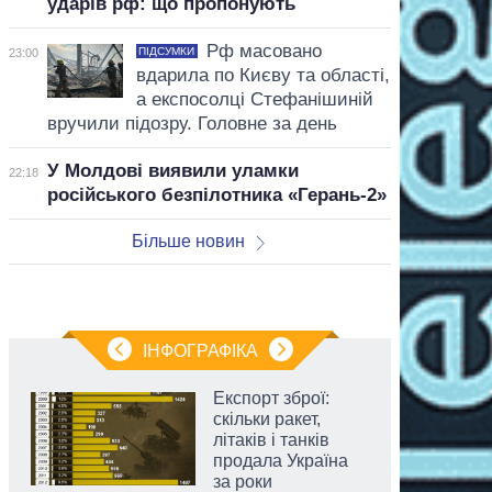
ударів рф: що пропонують
Рф масовано
ПІДСУМКИ
23:00
вдарила по Києву та області,
а експосолці Стефанішиній
вручили підозру. Головне за день
У Молдові виявили уламки
22:18
російського безпілотника «Герань-2»
Більше новин
ІНФОГРАФІКА
Експорт зброї:
скільки ракет,
літаків і танків
продала Україна
за роки