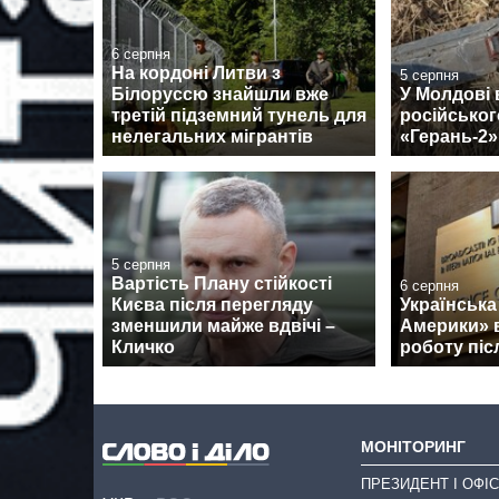
6 серпня
На кордоні Литви з
5 серпня
Білоруссю знайшли вже
У Молдові
третій підземний тунель для
російськог
нелегальних мігрантів
«Герань-2»
5 серпня
Вартість Плану стійкості
6 серпня
Києва після перегляду
Українська
зменшили майже вдвічі –
Америки» 
Кличко
роботу піс
МОНІТОРИНГ
ПРЕЗИДЕНТ І ОФІС