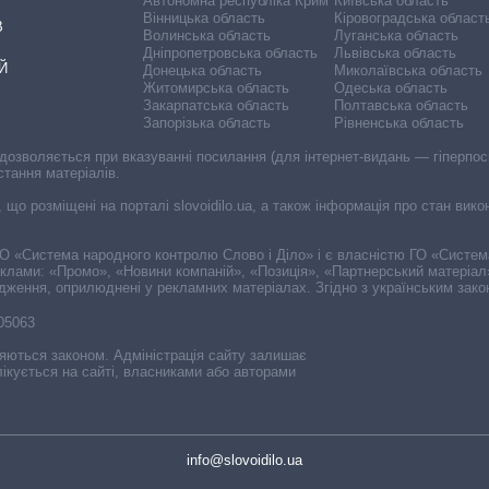
Автономна республіка Крим
Київська область
Вінницька область
Кіровоградська област
В
Волинська область
Луганська область
Дніпропетровська область
Львівська область
Й
Донецька область
Миколаївська область
Житомирська область
Одеська область
Закарпатська область
Полтавська область
Запорізька область
Рівненська область
 дозволяється при вказуванні посилання (для інтернет-видань — гіперпоси
стання матеріалів.
, що розміщені на порталі slovoidilo.ua, а також інформація про стан вик
і ГО «Система народного контролю Слово і Діло» і є власністю ГО «Систе
еклами: «Промо», «Новини компаній», «Позиція», «Партнерський матеріал
судження, оприлюднені у рекламних матеріалах. Згідно з українським зак
-05063
няються законом. Адміністрація сайту залишає
ікується на сайті, власниками або авторами
info@slovoidilo.ua