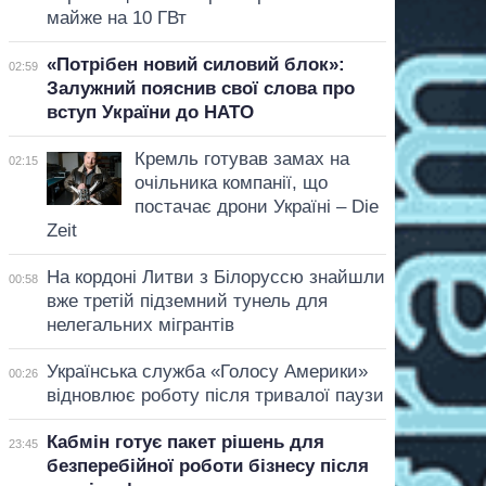
майже на 10 ГВт
«Потрібен новий силовий блок»:
02:59
Залужний пояснив свої слова про
вступ України до НАТО
Кремль готував замах на
02:15
очільника компанії, що
постачає дрони Україні – Die
Zeit
На кордоні Литви з Білоруссю знайшли
00:58
вже третій підземний тунель для
нелегальних мігрантів
Українська служба «Голосу Америки»
00:26
відновлює роботу після тривалої паузи
Кабмін готує пакет рішень для
23:45
безперебійної роботи бізнесу після