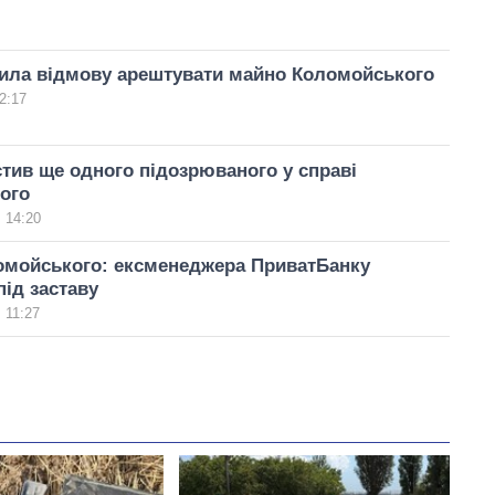
ила відмову арештувати майно Коломойського
2:17
тив ще одного підозрюваного у справі
ого
 14:20
омойського: ексменеджера ПриватБанку
під заставу
 11:27