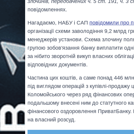
злочинів, передбачених ч. 5 ст. 191, ч. 3 
повідомленнях.
Нагадаємо, НАБУ і САП
повідомили про п
організації схеми заволодіння 9,2 млрд г
менеджерів установи. Схема злочину пол
групою зобов'язання банку виплатити одні
за нібито зворотній викуп власних обліга
відповідних документів.
Частина цих коштів, а саме понад 446 мл
під виглядом операцій з купівлі-продажу 
Коломойського через ряд фінансових опер
подальшому внесені ним до статутного ка
фінансового оздоровлення ПриватБанку.
на власний розсуд.