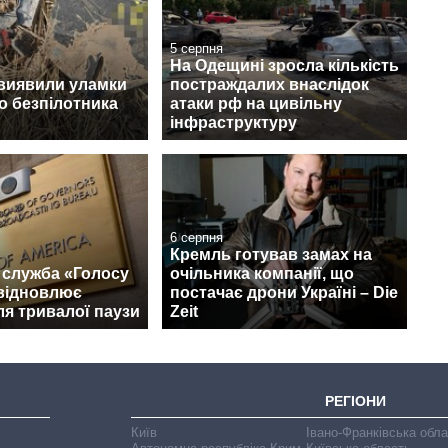
5 серпня
На Одещині зросла кількість
 виявили уламки
постраждалих внаслідок
о безпілотника
атаки рф на цивільну
інфраструктуру
6 серпня
Кремль готував замах на
 служба «Голосу
очільника компанії, що
відновлює
постачає дрони Україні – Die
ля тривалої паузи
Zeit
РЕГІОНИ
Київ
Івано-Франківська обл