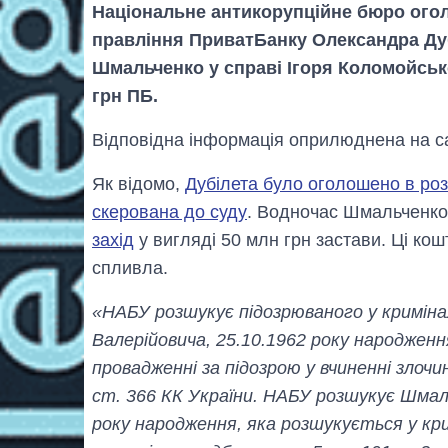
Національне антикорупційне бюро ого
правління ПриватБанку Олександра Ду
Шмальченко у справі Ігоря Коломойськ
грн ПБ.
Відповідна інформація оприлюднена на са
Як відомо,
Дубілета було оголошено в ро
скерована до суду
. Водночас Шмальченко 
захід
у вигляді 50 млн грн застави. Ці кош
спливла.
«НАБУ розшукує підозрюваного у кримін
Валерійовича, 25.10.1962 року народженн
провадженні за підозрою у вчиненні злочині
ст. 366 КК України. НАБУ розшукує Шмал
року народження, яка розшукується у кри