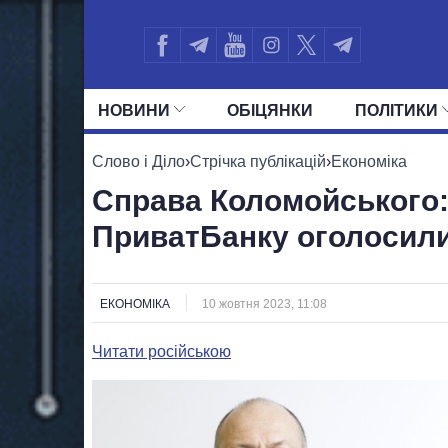
НОВИНИ
ОБIЦЯНКИ
ПОЛIТИКИ
УСІ ПОЛІТИКИ
ПРЕЗИДЕНТ І ОФ
Слово і Діло
›
Стрічка публікацій
›
Економіка
Справа Коломойського
ПриватБанку оголосили
ЕКОНОМІКА
10 жовтня 2023, 11:08
Читати російською