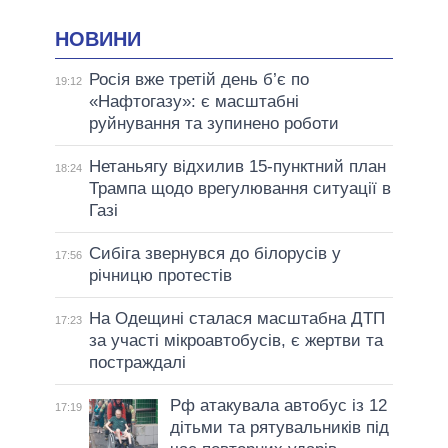
НОВИНИ
Росія вже третій день б’є по
19:12
«Нафтогазу»: є масштабні
руйнування та зупинено роботи
Нетаньягу відхилив 15-пунктний план
18:24
Трампа щодо врегулювання ситуації в
Газі
Сибіга звернувся до білорусів у
17:56
річницю протестів
На Одещині сталася масштабна ДТП
17:23
за участі мікроавтобусів, є жертви та
постраждалі
Рф атакувала автобус із 12
17:19
дітьми та рятувальників під