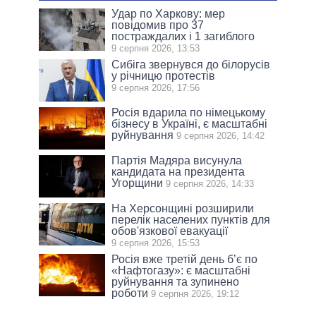
Удар по Харкову: мер
повідомив про 37
постраждалих і 1 загиблого
9 серпня 2026, 13:53
Сибіга звернувся до білорусів
у річницю протестів
9 серпня 2026, 17:56
Росія вдарила по німецькому
бізнесу в Україні, є масштабні
руйнування
9 серпня 2026, 14:42
Партія Мадяра висунула
кандидата на президента
Угорщини
9 серпня 2026, 14:33
На Херсонщині розширили
перелік населених пунктів для
обов'язкової евакуації
9 серпня 2026, 15:53
Росія вже третій день б’є по
«Нафтогазу»: є масштабні
руйнування та зупинено
роботи
9 серпня 2026, 19:12