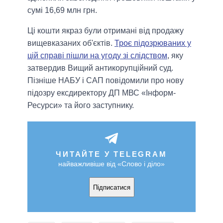
сумі 16,69 млн грн.
Ці кошти якраз були отримані від продажу
вищевказаних об'єктів.
Троє підозрюваних у
цій справі пішли на угоду зі слідством
, яку
затвердив Вищий антикорупційний суд.
Пізніше НАБУ і САП повідомили про нову
підозру ексдиректору ДП МВС «Інформ-
Ресурси» та його заступнику.
ЧИТАЙТЕ У TELEGRAM
найважливіше від «Слово і діло»
Підписатися