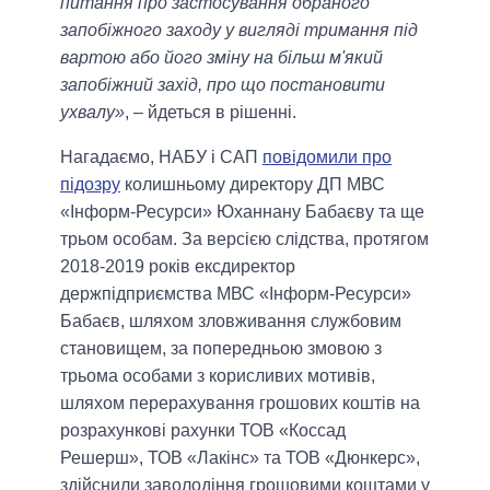
питання про застосування обраного
запобіжного заходу у вигляді тримання під
вартою або його зміну на більш м'який
запобіжний захід, про що постановити
ухвалу»
, – йдеться в рішенні.
Нагадаємо, НАБУ і САП
повідомили про
підозру
колишньому директору ДП МВС
«Інформ-Ресурси» Юханнану Бабаєву та ще
трьом особам. За версією слідства, протягом
2018-2019 років ексдиректор
держпідприємства МВС «Інформ-Ресурси»
Бабаєв, шляхом зловживання службовим
становищем, за попередньою змовою з
трьома особами з корисливих мотивів,
шляхом перерахування грошових коштів на
розрахункові рахунки ТОВ «Коссад
Решерш», ТОВ «Лакінс» та ТОВ «Дюнкерс»,
здійснили заволодіння грошовими коштами у