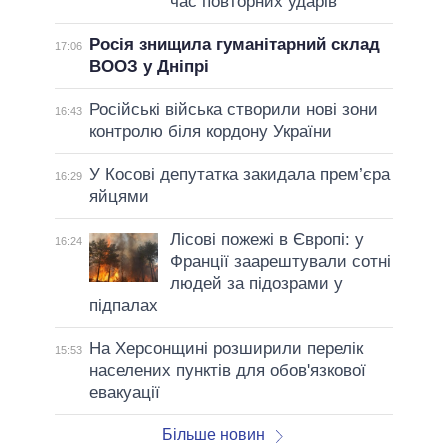
час повторних ударів
Росія знищила гуманітарний склад
17:06
ВООЗ у Дніпрі
Російські війська створили нові зони
16:43
контролю біля кордону України
У Косові депутатка закидала прем’єра
16:29
яйцями
Лісові пожежі в Європі: у
16:24
Франції заарештували сотні
людей за підозрами у
підпалах
На Херсонщині розширили перелік
15:53
населених пунктів для обов'язкової
евакуації
Більше новин