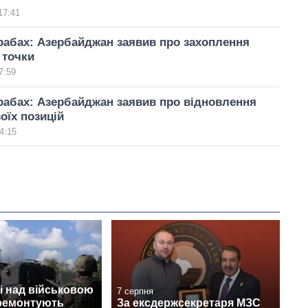
17:41
рабах: Азербайджан заявив про захоплення
 точки
7:59
рабах: Азербайджан заявив про відновлення
оїх позицій
4:15
і над військовою
7 серпня
 ремонтують
За ексдержсекретаря МЗС