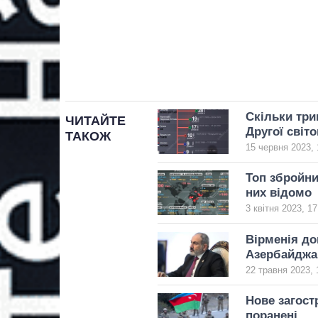
Скільки три
ЧИТАЙТЕ
Другої світо
ТАКОЖ
15 червня 2023, 
Топ збройни
них відомо
3 квітня 2023, 17
Вірменія до
Азербайджан
22 травня 2023, 
Нове загост
поранені