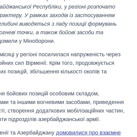
йджанської Республіки, у регіоні розпочато
актеру. У рамках заходів із застосуванням
 глибині виводяться з ладу позиції формувань
вогневі точки, а також бойові засоби та
домили у Міноборони.
місяці у регіоні посилилася напруженість через
йних сил Вірменії. Крім того, продовжується
х позицій, збільшення кількості окопів та
ня бойових позицій особовим складом,
ками та іншими вогневими засобами, приведення
ті, створення додаткових мобілізаційних частин,
ти підрозділів азербайджанської армії.
менії та Азербайджану
домовилися про взаємне