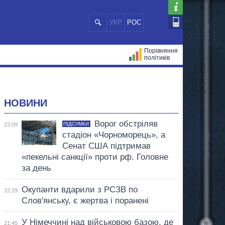
УКР
РОС
Порівняння
політиків
ЦІЙ
МЕРИ МІСТ
ВСІ ПЕРСОНИ
НОВИНИ
Ворог обстріляв
ПІДСУМКИ
23:09
стадіон «Чорноморець», а
Сенат США підтримав
«пекельні санкції» проти рф. Головне
за день
Окупанти вдарили з РСЗВ по
22:29
Слов'янську, є жертва і поранені
У Німеччині над військовою базою, де
21:45