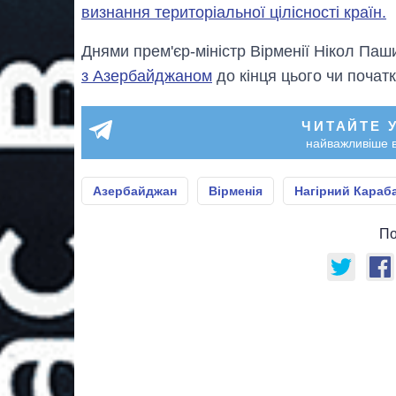
визнання територіальної цілісності країн.
Днями прем'єр-міністр Вірменії Нікол Паш
з Азербайджаном
до кінця цього чи початк
ЧИТАЙТЕ 
найважливіше в
Азербайджан
Вірменія
Нагірний Караб
По