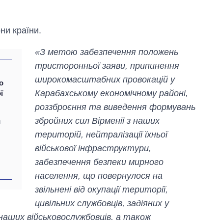
ни країни.
«З метою забезпечення положень
тристоронньої заяви, припинення
широкомасштабних провокацій у
о
Карабахському економічному районі,
ї
роззброєння та виведення формувань
збройних сил Вірменії з наших
и
територій, нейтралізації їхньої
військової інфраструктури,
Скільки картоплі
забезпечення безпеки мирного
вирощували в
Україні до і під час
населення, що повернулося на
великої війни
звільнені від окупації території,
цивільних службовців, задіяних у
наших військовослужбовців, а також