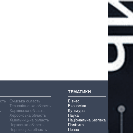
ТЕМАТИКИ
асть
Сумська область
Бізнес
Тернопільська область
Економіка
ь
Харківська область
Культура
Херсонська область
Наука
Хмельницька область
Національна безпека
Черкаська область
Політика
Чернівецька область
Право