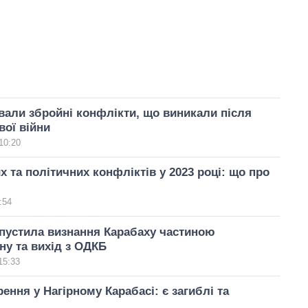
вали збройні конфлікти, що виникали після
вої війни
10:20
х та політичних конфліктів у 2023 році: що про
:54
пустила визнання Карабаху частиною
у та вихід з ОДКБ
15:33
рення у Нагірному Карабасі: є загиблі та