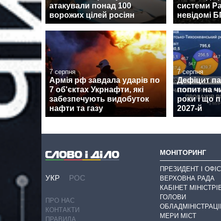
атакували понад 100
системи Pa
ворожих цілей росіян
невідомі 
7 серпня
7 серпня
Армія рф завдала ударів по
Дефіцит пам
7 об'єктах Укрнафти, які
попит на ч
забезпечують видобуток
роки і що 
нафти та газу
2027-й
МОНІТОРИНГ
ПРЕЗИДЕНТ І ОФІС
УКР
РОС
ВЕРХОВНА РАДА
КАБІНЕТ МІНІСТРІ
ГОЛОВИ
ПРО НАС
ОБЛАДМІНІСТРАЦІ
КОНТАКТИ
МЕРИ МІСТ
ПРАВИЛА