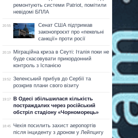
ремонтують системи Patriot, помітили
невідомі БПЛА
Сенат США підтримав
20:55
законопроєкт про «пекельні
санкції» проти росії
Міграційна криза в Сеуті: Італія поки не
20:19
буде скасовувати прикордонний
контроль з Іспанією
Зеленський прибув до Сербії та
19:52
розкрив плани свого візиту
В Одесі збільшилася кількість
19:17
постраждалих через російський
обстріл стадіону «Чорноморець»
Чехія посилить захист аеропортів
18:45
після інциденту з дроном у Лейпцигу