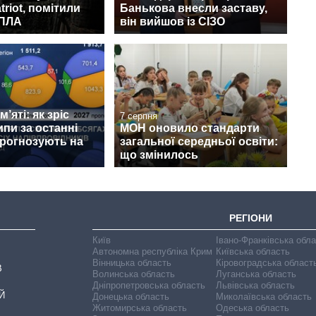
triot, помітили
Банькова внесли заставу,
БПЛА
він вийшов із СІЗО
’яті: як зріс
7 серпня
ипи за останні
МОН оновило стандарти
прогнозують на
загальної середньої освіти:
що змінилось
РЕГІОНИ
Київ
Івано-Франківська обл
Автономна республіка Крим
Київська область
Вінницька область
Кіровоградська област
В
Волинська область
Луганська область
Дніпропетровська область
Львівська область
Й
Донецька область
Миколаївська область
Житомирська область
Одеська область