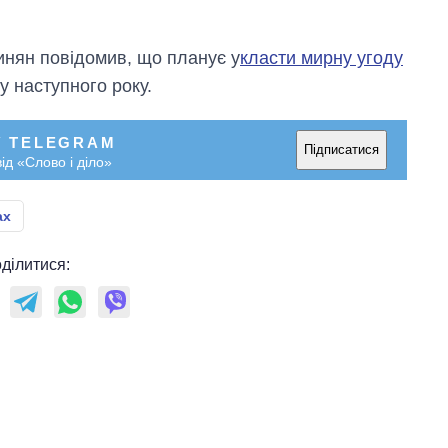
инян повідомив, що планує у
класти мирну угоду
у наступного року.
У TELEGRAM
Підписатися
ід «Слово і діло»
ах
ділитися: