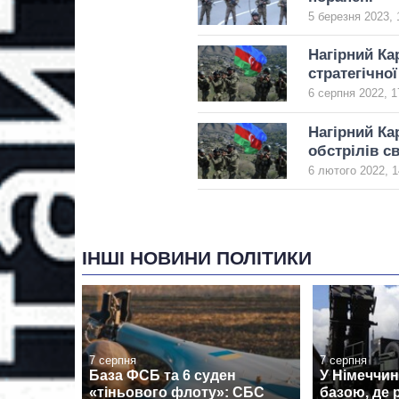
5 березня 2023, 
Нагірний Ка
стратегічної
6 серпня 2022, 1
Нагірний Ка
обстрілів св
6 лютого 2022, 1
ІНШІ НОВИНИ ПОЛІТИКИ
7 серпня
7 серпня
База ФСБ та 6 суден
У Німеччин
«тіньового флоту»: СБС
базою, де