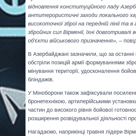
відновлення конституційного ладу Азерба
антитерористичні заходи локального хар
високоточної зброї на передній лінії та в
збройних сил Вірменії, їхні довготривалі 
об'єкти військового призначення»,
– пові
В Азербайджані зазначили, що за останні 
обстріли позицій армії формуваннями збро
мінування території, удосконалення бойови
бліндажів.
У Міноборони також зафіксували посилен
бронетехнікою, артилерійськими установ
частин до високого рівня бойової готовнос
розширення розвідувальної діяльності про
Нагадаємо, наприкінці травня лідери Вір