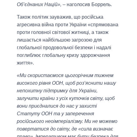
Об’єднаних Націй»,
– наголосив Боррель.
Також політик зауважив, що російська
агресивна війна проти України «спрямована
проти головної світової житниці, а також
лишається найбільшою загрозою для
глобальної продовольчої безпеки і надалі
поглиблює глобальну кризу здорожчання
життя».
«Ми скористаємося цьогорічним тижнем
високого рівня ООН, щоб роз’яснити нашу
непохитну підтримку для України,
залучити країни з усіх куточків світу, щоб
вони приєдналися до нас у захисті
Статуту ООН та у заперечення
російського неоімперіалізму. Ми не можемо
повертатися до світу, де «сила визначає
право». Імперативом має бути безпека для