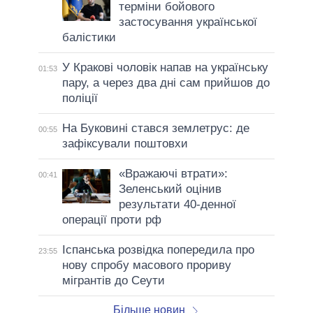
терміни бойового
застосування української
балістики
У Кракові чоловік напав на українську
01:53
пару, а через два дні сам прийшов до
поліції
На Буковині стався землетрус: де
00:55
зафіксували поштовхи
«Вражаючі втрати»:
00:41
Зеленський оцінив
результати 40-денної
операції проти рф
Іспанська розвідка попередила про
23:55
нову спробу масового прориву
мігрантів до Сеути
Більше новин