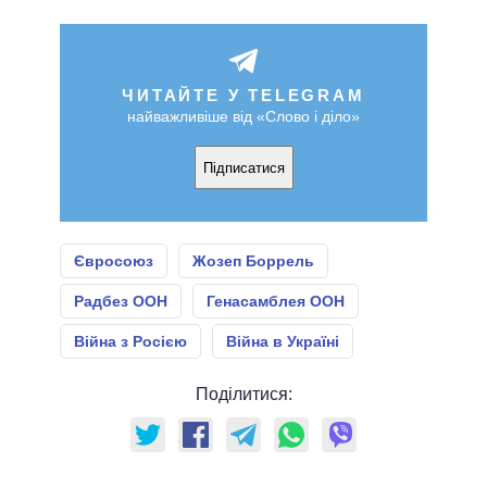
ЧИТАЙТЕ У TELEGRAM
найважливіше від «Слово і діло»
Підписатися
Євросоюз
Жозеп Боррель
Радбез ООН
Генасамблея ООН
Війна з Росією
Війна в Україні
Поділитися: