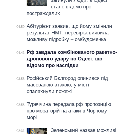
загинули люди, в Одесі
стало відомо про
постраждалих
Абітурієнт заявив, що йому змінили
04:59
результат НМТ: перевірка виявила
можливу підробку – омбудсменка
Рф завдала комбінованого ракетно-
04:41
дронового удару по Одесі: що
відомо про наслідки
Російський Бєлгород опинився під
03:56
масованою атакою, у місті
спалахнули пожежі
Туреччина передала рф пропозицію
02:58
про мораторій на атаки в Чорному
морі
Зеленський назвав можливі
02:31