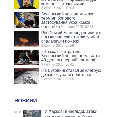
компанії – Зеленський
8 серпня 2026, 19:03
Зеленський назвав можливі
терміни бойового
застосування української
балістики
9 серпня 2026, 02:31
Російський Бєлгород опинився
під масованою атакою, у місті
спалахнули пожежі
9 серпня 2026, 03:56
«Вражаючі втрати»:
Зеленський оцінив результати
40-денної операції проти рф
9 серпня 2026, 00:41
На Буковині стався землетрус:
де зафіксували поштовхи
9 серпня 2026, 00:55
НОВИНИ
У Харкові внаслідок атаки
08:45