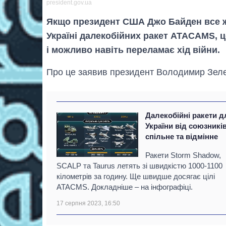
president.gov.ua
Якщо президент США Джо Байден все ж
Україні далекобійних ракет ATACAMS, 
і можливо навіть переламає хід війни.
Про це заявив президент Володимир Зеле
Далекобійні ракети д
України від союзників
спільне та відмінне
Ракети Storm Shadow,
SCALP та Taurus летять зі швидкістю 1000-1100
кілометрів за годину. Ще швидше досягає цілі
ATACMS. Докладніше – на інфографіці.
17 серпня 2023, 16:50