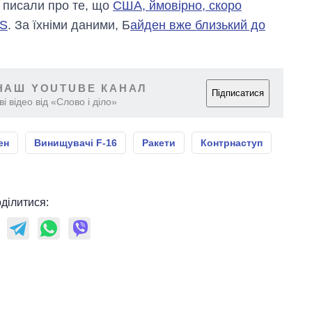
 писали про те, що
США, ймовірно, скоро
MS
. За їхніми даними, Б
айден вже близький до
НАШ YOUTUBE КАНАЛ
Підписатися
і відео від «Слово і діло»
ен
Винищувачі F-16
Ракети
Контрнаступ
ділитися: