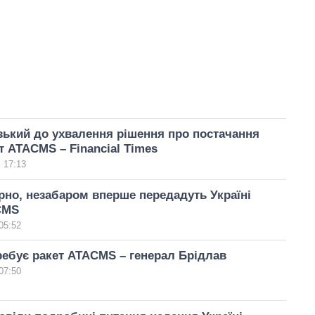
ький до ухвалення рішення про постачання
ет ATACMS – Financial Times
 17:13
но, незабаром вперше передадуть Україні
CMS
05:52
ребує ракет ATACMS – генерал Брідлав
07:50