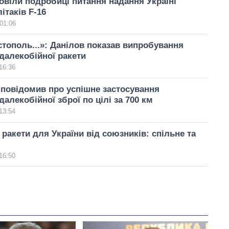
віли подробиці питання надання Україні
ітаків F-16
01:06
тополь...»: Данілов показав випробування
 далекобійної ракети
16:36
повідомив про успішне застосування
далекобійної зброї по цілі за 700 км
13:54
 ракети для України від союзників: спільне та
16:50