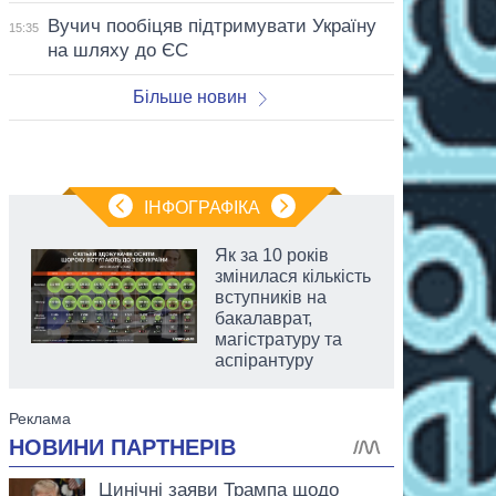
Вучич пообіцяв підтримувати Україну
15:35
на шляху до ЄС
Більше новин
ІНФОГРАФІКА
Як за 10 років
змінилася кількість
вступників на
бакалаврат,
магістратуру та
аспірантуру