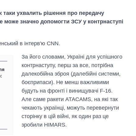
 таки ухвалить рішення про передачу
це може значно допомогти ЗСУ у контрнаступі
нський в інтерв'ю CNN.
За його словами, Україні для успішного
контрнаступу, перш за все, потрібна
ля
Від 1 місяця – до 5
далекобійна зброя (далебійні системи,
років: хто і як
:
довго обіймав
боєприпаси). Не менш важливими
посаду керівника
будуть на фронті і винищувачі F-16.
СЗР
Але саме ракети ATACAMS, на які так
чекають українці, можуть перевернути
сторінку в цій війні, як один раз це
зробили HIMARS.