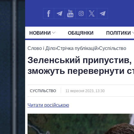
НОВИНИ
ОБIЦЯНКИ
ПОЛIТИКИ
УСІ ПОЛІТИКИ
ПРЕЗИДЕНТ І ОФ
Слово і Діло
›
Стрічка публікацій
›
Суспільство
Зеленський припустив,
зможуть перевернути ст
СУСПІЛЬСТВО
11 вересня 2023, 13:30
Читати російською