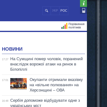
УКР
РОС
Порівняння
політиків
ЦІЙ
МЕРИ МІСТ
ВСІ ПЕРСОНИ
НОВИНИ
На Сумщині помер чоловік, поранений
17:27
внаслідок ворожої атаки на ринок в
Білопіллі
Окупанти отримали вказівку
17:01
на «вільне полювання» на
Херсонщині – ОВА
Сербія допоможе відбудувати одне з
16:48
українських міст