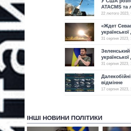
У США розпо
ATACMS та л
22 лютого 2023, 
«Ждет Севас
української
31 серпня 2023, 
Зеленський 
української 
31 серпня 2023, 
Далекобійні
відмінне
17 серпня 2023, 
ІНШІ НОВИНИ ПОЛІТИКИ