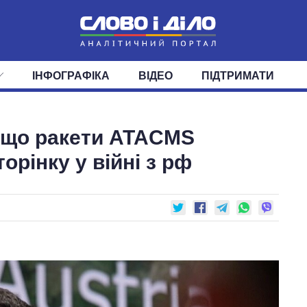
ІНФОГРАФІКА
ВІДЕО
ПІДТРИМАТИ
ІС
СТРІЧКА
ВЕРХОВНА РАДА
ПОДІЇ
СТАТТІ
КАБІНЕТ МІНІСТРІВ
ДУМКИ
ОГЛЯДИ
ГОЛОВИ ОБЛАДМІНІСТРА
ДАЙДЖЕСТИ
 що ракети ATACMS
ПОЛІТИКА
ДЕПУТАТИ
ЕКОНОМІКА
КОМІТЕТИ
СУСПІЛЬСТВО
ФРАКЦІЇ
ОКРУГИ
СВІТ
орінку у війні з рф