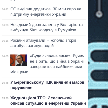
ЄС виділив додаткові 30 млн євро на
16:42
підтримку енергетики України
Невідомий дрон залетів у Болгарію та
16:36
вибухнув біля кордону з Румунією
Росіяни атакували Нікополь: згорів
16:16
автобус, загинув водій
«Буде складна зима»: Вучич
16:05
не вірить, що війна в Україні
завершиться найближчими
місяцями
У Берегівському ТЦК виявили масові
15:48
порушення
Жодної цілої ТЕС: Зеленський
15:38
описав ситуацію в енергетиці України