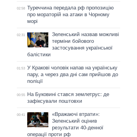
Туреччина передала рф пропозицію
02:58
про мораторій на атаки в Чорному
морі
Зеленський назвав можливі
02:31
терміни бойового
застосування української
балістики
У Кракові чоловік напав на українську
01:53
пару, а через два дні сам прийшов до
поліції
На Буковині стався землетрус: де
00:55
зафіксували поштовхи
«Вражаючі втрати»:
00:41
Зеленський оцінив
результати 40-денної
операції проти рф