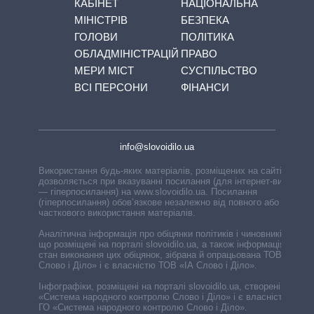
КАБІНЕТ
НАЦІОНАЛЬНА
МІНІСТРІВ
БЕЗПЕКА
ГОЛОВИ
ПОЛІТИКА
ОБЛАДМІНІСТРАЦІЙ
ПРАВО
МЕРИ МІСТ
СУСПІЛЬСТВО
ВСІ ПЕРСОНИ
ФІНАНСИ
info@slovoidilo.ua
Використання будь-яких матеріалів, розміщених на сайті,
дозволяється при вказуванні посилання (для інтернет-видань
— гіперпосилання) на www.slovoidilo.ua. Посилання
(гіперпосилання) обов’язкове незалежно від повного або
часткового використання матеріалів.
Аналітична інформація про обіцянки політиків і чиновників,
що розміщені на порталі slovoidilo.ua, а також інформація про
стан виконання цих обіцянок, зібрана й опрацьована ТОВ «ІА
Слово і Діло» і є власністю ТОВ «ІА Слово і Діло».
Інфографіки, розміщені на порталі slovoidilo.ua, створені ГО
«Система народного контролю Слово і Діло» і є власністю
ГО «Система народного контролю Слово і Діло».