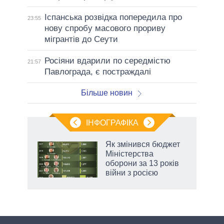
Іспанська розвідка попередила про
23:55
нову спробу масового прориву
мігрантів до Сеути
Росіяни вдарили по середмістю
21:57
Павлограда, є постраждалі
Більше новин
ІНФОГРАФІКА
 як
Як змінився бюджет
и за
Міністерства
оборони за 13 років
2027-
війни з росією