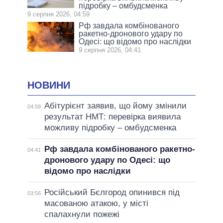
підробку – омбудсменка
9 серпня 2026, 04:59
Рф завдала комбінованого
ракетно-дронового удару по
Одесі: що відомо про наслідки
9 серпня 2026, 04:41
НОВИНИ
Абітурієнт заявив, що йому змінили
04:59
результат НМТ: перевірка виявила
можливу підробку – омбудсменка
Рф завдала комбінованого ракетно-
04:41
дронового удару по Одесі: що
відомо про наслідки
Російський Бєлгород опинився під
03:56
масованою атакою, у місті
спалахнули пожежі