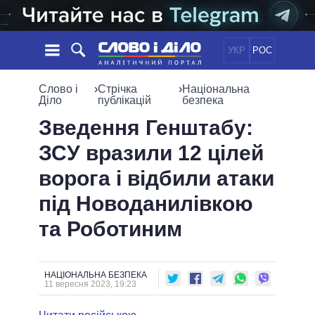
УКР
РОС
НОВИНИ
Слово і
›
Стрічка
›
Національна
Діло
публікацій
безпека
ОБIЦЯНКИ
СТРІЧКА
ПОЛІТИКА
Зведення Генштабу:
ПОДІЇ
ЕКОНОМІКА
ЗСУ вразили 12 цілей
ПОЛIТИКИ
СТАТТІ
СУСПІЛЬСТВО
ворога і відбили атаки
ІНФОГРАФІКА
ДУМКИ
СВІТ
УСІ ПОЛІТИКИ
під Новоданилівкою
ОГЛЯДИ
ПРЕЗИДЕНТ І ОФІС
ВІДЕО
та Роботиним
ДАЙДЖЕСТИ
ВЕРХОВНА РАДА
ПІДТРИМАТИ
КАБІНЕТ МІНІСТРІВ
ГОЛОВИ ОБЛАДМІНІСТРАЦІЙ
ПОРІВНЯННЯ ПОЛІТИКІВ
НАЦІОНАЛЬНА БЕЗПЕКА
МЕРИ МІСТ
11 вересня 2023, 19:23
ВСІ ПЕРСОНИ