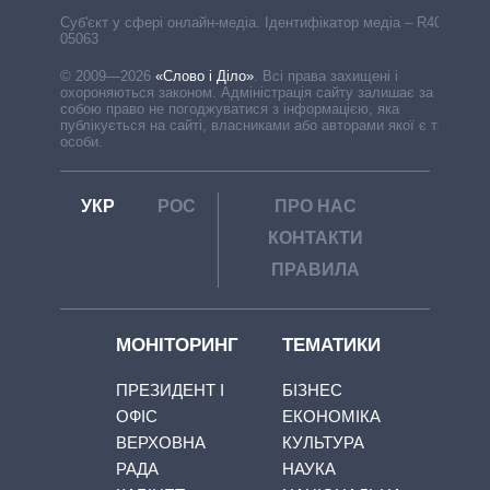
Cуб'єкт у сфері онлайн-медіа. Ідентифікатор медіа – R40-
05063
© 2009—2026
«Слово і Діло»
.
Всі права захищені і
охороняються законом. Адміністрація сайту залишає за
собою право не погоджуватися з інформацією, яка
публікується на сайті, власниками або авторами якої є треті
особи.
УКР
РОС
ПРО НАС
КОНТАКТИ
ПРАВИЛА
МОНІТОРИНГ
ТЕМАТИКИ
ПРЕЗИДЕНТ І
БІЗНЕС
ОФІС
ЕКОНОМІКА
ВЕРХОВНА
КУЛЬТУРА
РАДА
НАУКА