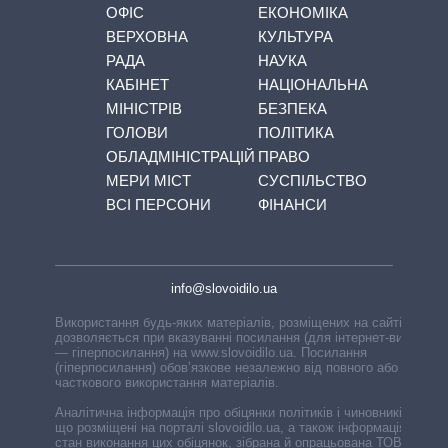
ОФІС
ЕКОНОМІКА
ВЕРХОВНА
КУЛЬТУРА
РАДА
НАУКА
КАБІНЕТ
НАЦІОНАЛЬНА
МІНІСТРІВ
БЕЗПЕКА
ГОЛОВИ
ПОЛІТИКА
ОБЛАДМІНІСТРАЦІЙ
ПРАВО
МЕРИ МІСТ
СУСПІЛЬСТВО
ВСІ ПЕРСОНИ
ФІНАНСИ
info@slovoidilo.ua
Використання будь-яких матеріалів, розміщених на сайті,
дозволяється при вказуванні посилання (для інтернет-видань
— гіперпосилання) на www.slovoidilo.ua. Посилання
(гіперпосилання) обов’язкове незалежно від повного або
часткового використання матеріалів.
Аналітична інформація про обіцянки політиків і чиновників,
що розміщені на порталі slovoidilo.ua, а також інформація про
стан виконання цих обіцянок, зібрана й опрацьована ТОВ «ІА