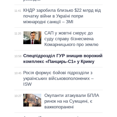
КНДР заробила близько $22 млрд від
11:41
початку війни в Україні попри
міжнародні санкції – ЗМІ
САП у жовтні скерує до
11:20
суду справу бізнесмена
Комарницького про землю
Спецпідрозділ ГУР знищив ворожий
10:58
комплекс «Панцирь-С1» у Криму
Росія формує бойові підрозділи з
10:45
українських військовополонених –
ISW
Окупанти атакували БПЛА
10:27
ринок на на Сумщині, є
важкопоранені