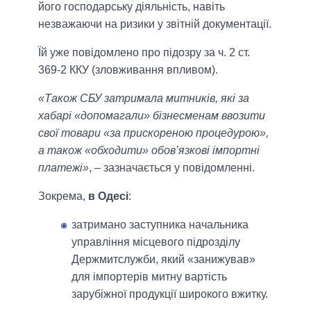
його господарську діяльність, навіть
незважаючи на ризики у звітній документації.
Їй уже повідомлено про підозру за ч. 2 ст.
369-2 ККУ (зловживання впливом).
«Також СБУ затримала митників, які за
хабарі «допомагали» бізнесменам ввозити
свої товари «за прискореною процедурою»,
а також «обходити» обов’язкові імпортні
платежі»
, – зазначається у повідомленні.
Зокрема,
в Одесі
:
затримано заступника начальника
управління місцевого підрозділу
Держмитслужби, який «занижував»
для імпортерів митну вартість
зарубіжної продукції широкого вжитку.