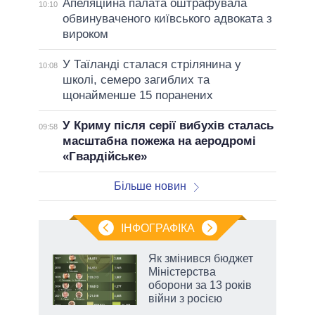
Апеляційна палата оштрафувала
10:10
обвинуваченого київського адвоката з
вироком
У Таїланді сталася стрілянина у
10:08
школі, семеро загиблих та
щонайменше 15 поранених
У Криму після серії вибухів сталась
09:58
масштабна пожежа на аеродромі
«Гвардійське»
Більше новин
ІНФОГРАФІКА
и на
Як змінився бюджет
Міністерства
а
оборони за 13 років
війни з росією