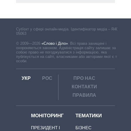
Cуб'єкт у сфері онлайн-медіа. Ідентифікатор медіа – R40-
05063
© 2009—2026
«Слово і Діло»
.
Всі права захищені і
охороняються законом. Адміністрація сайту залишає за
собою право не погоджуватися з інформацією, яка
публікується на сайті, власниками або авторами якої є треті
особи.
УКР
РОС
ПРО НАС
КОНТАКТИ
ПРАВИЛА
МОНІТОРИНГ
ТЕМАТИКИ
ПРЕЗИДЕНТ І
БІЗНЕС