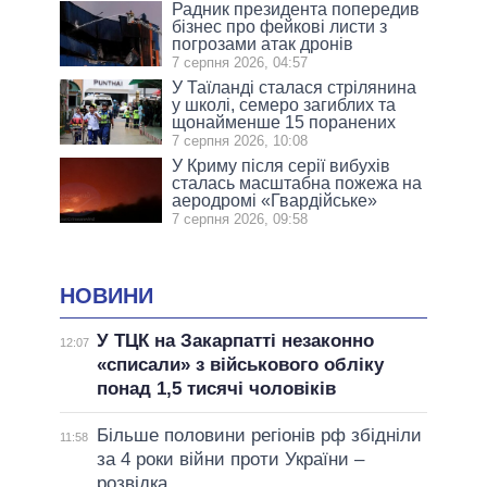
Радник президента попередив
бізнес про фейкові листи з
погрозами атак дронів
7 серпня 2026, 04:57
У Таїланді сталася стрілянина
у школі, семеро загиблих та
щонайменше 15 поранених
7 серпня 2026, 10:08
У Криму після серії вибухів
сталась масштабна пожежа на
аеродромі «Гвардійське»
7 серпня 2026, 09:58
НОВИНИ
У ТЦК на Закарпатті незаконно
12:07
«списали» з військового обліку
понад 1,5 тисячі чоловіків
Більше половини регіонів рф збідніли
11:58
за 4 роки війни проти України –
розвідка