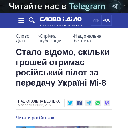
УКР
РОС
НОВИНИ
Слово і
›
Стрічка
›
Національна
Діло
публікацій
безпека
ОБIЦЯНКИ
СТРІЧКА
ПОЛІТИКА
Стало відомо, скільки
ПОДІЇ
ЕКОНОМІКА
грошей отримає
ПОЛIТИКИ
СТАТТІ
СУСПІЛЬСТВО
російський пілот за
ІНФОГРАФІКА
ДУМКИ
СВІТ
УСІ ПОЛІТИКИ
передачу Україні Мі-8
ОГЛЯДИ
ПРЕЗИДЕНТ І ОФІС
ВІДЕО
ДАЙДЖЕСТИ
ВЕРХОВНА РАДА
ПІДТРИМАТИ
КАБІНЕТ МІНІСТРІВ
НАЦІОНАЛЬНА БЕЗПЕКА
5 вересня 2023, 21:21
ГОЛОВИ ОБЛАДМІНІСТРАЦІЙ
ПОРІВНЯННЯ ПОЛІТИКІВ
МЕРИ МІСТ
Читати російською
ВСІ ПЕРСОНИ