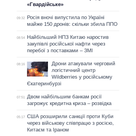
«Гвардійське»
Росія вночі випустила по Україні
09:32
майже 150 дронів: скільки збила ППО
Найбільший НПЗ Китаю наростив
08:54
закупівлі російської нафти через
перебої з поставками – ЗМІ
Дрони атакували черговий
08:16
логістичний центр
Wildberries у російському
Єкатеринбурзі
Двом найбільшим банкам росії
07:51
загрожує кредитна криза – розвідка
США розширили санкції проти Куби
05:17
через військову співпрацю з росією,
Китаєм та Іраном