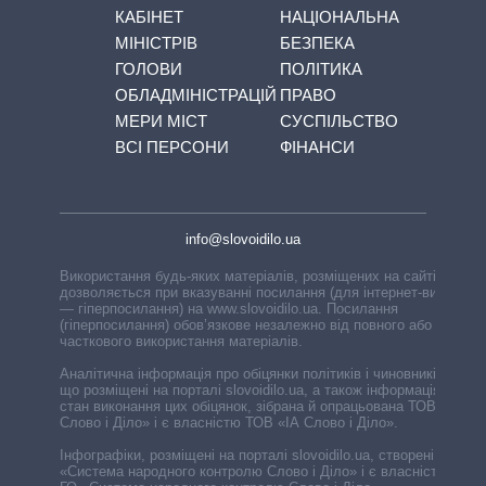
КАБІНЕТ
НАЦІОНАЛЬНА
МІНІСТРІВ
БЕЗПЕКА
ГОЛОВИ
ПОЛІТИКА
ОБЛАДМІНІСТРАЦІЙ
ПРАВО
МЕРИ МІСТ
СУСПІЛЬСТВО
ВСІ ПЕРСОНИ
ФІНАНСИ
info@slovoidilo.ua
Використання будь-яких матеріалів, розміщених на сайті,
дозволяється при вказуванні посилання (для інтернет-видань
— гіперпосилання) на www.slovoidilo.ua. Посилання
(гіперпосилання) обов’язкове незалежно від повного або
часткового використання матеріалів.
Аналітична інформація про обіцянки політиків і чиновників,
що розміщені на порталі slovoidilo.ua, а також інформація про
стан виконання цих обіцянок, зібрана й опрацьована ТОВ «ІА
Слово і Діло» і є власністю ТОВ «ІА Слово і Діло».
Інфографіки, розміщені на порталі slovoidilo.ua, створені ГО
«Система народного контролю Слово і Діло» і є власністю