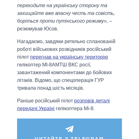
переходьте на українську сторону та
захищайте вже власну честь та совість,
боріться проти путінського режиму»,
–
резюмував Юсов.
Нагадаємо, завдяки ретельно спланованій
роботі військових розвідників російський
пілот
перегнав на українську територію
гелікоптер МІ-8АМТШ ВКС росії,
завантажений компонентами до бойових
літаків. Відомо, що спецоперація ГУР
тривала понад шість місяців.
Раніше російський пілот
розповів деталі
передачі Україні
гелікоптера Мі-8.
ЧИТАЙТЕ У TELEGRAM