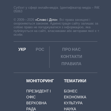
Cуб'єкт у сфері онлайн-медіа. Ідентифікатор медіа – R40-
05063
© 2009—2026
«Слово і Діло»
.
Всі права захищені і
охороняються законом. Адміністрація сайту залишає за
собою право не погоджуватися з інформацією, яка
публікується на сайті, власниками або авторами якої є треті
особи.
УКР
РОС
ПРО НАС
КОНТАКТИ
ПРАВИЛА
МОНІТОРИНГ
ТЕМАТИКИ
ПРЕЗИДЕНТ І
БІЗНЕС
ОФІС
ЕКОНОМІКА
ВЕРХОВНА
КУЛЬТУРА
РАДА
НАУКА