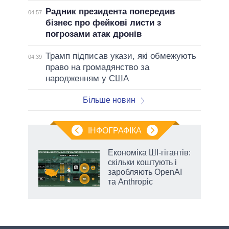
Радник президента попередив
04:57
бізнес про фейкові листи з
погрозами атак дронів
Трамп підписав укази, які обмежують
04:39
право на громадянство за
народженням у США
Більше новин
ІНФОГРАФІКА
Економіка ШІ-гігантів:
раїні
скільки коштують і
ої
заробляють OpenAI
та Anthropic
аспі