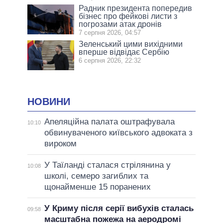
Радник президента попередив
бізнес про фейкові листи з
погрозами атак дронів
7 серпня 2026, 04:57
Зеленський цими вихідними
вперше відвідає Сербію
6 серпня 2026, 22:32
НОВИНИ
Апеляційна палата оштрафувала
10:10
обвинуваченого київського адвоката з
вироком
У Таїланді сталася стрілянина у
10:08
школі, семеро загиблих та
щонайменше 15 поранених
У Криму після серії вибухів сталась
09:58
масштабна пожежа на аеродромі