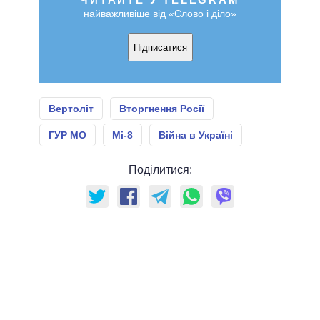
найважливіше від «Слово і діло»
Підписатися
Вертоліт
Вторгнення Росії
ГУР МО
Мі-8
Війна в Україні
Поділитися: