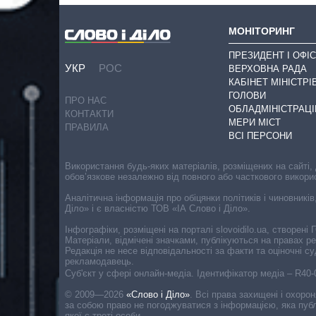
МОНІТОРИНГ
ПРЕЗИДЕНТ І ОФІС
УКР
РОС
ВЕРХОВНА РАДА
КАБІНЕТ МІНІСТРІ
ГОЛОВИ
ПРО НАС
ОБЛАДМІНІСТРАЦІ
КОНТАКТИ
МЕРИ МІСТ
ПРАВИЛА
ВСІ ПЕРСОНИ
Використання будь-яких матеріалів, розміщених на сайті,
обов’язкове незалежно від повного або часткового викори
Аналітична інформація про обіцянки політиків і чиновників
Діло» і є власністю ТОВ «ІА Слово і Діло».
Інфографіки, розміщені на порталі slovoidilo.ua, створен
Матеріали, відмічені значками, публікуються на правах р
Редакція не несе відповідальності за факти та оціночні 
рекламодавець.
Cуб'єкт у сфері онлайн-медіа. Ідентифікатор медіа – R40
© 2009—2026
«Слово і Діло»
.
Всі права захищені і охоро
за собою право не погоджуватися з інформацією, яка публ
якої є треті особи.