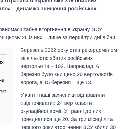
ф втратила в Україні вже 316 бойових
діло» – динаміка знищення російських
повномасштабне вторгнення в Україну, ЗСУ
 цьому 26 із них – лише за перші три дні війни.
Березень 2022 року став рекордсменом
за кількістю збитих російських
их
вертольотів – 102. Наприклад, 6
березня було знищено 20 вертольотів
ни
ворога, а 15 березня – ще 13.
ємо
У квітні наші захисники відправили
«відпочивати» 24 вертольоти
окупаційної армії. У травні до них
приєдналися ще 20. За три місяці літа
першого року вторгнення ЗСУ збили 30