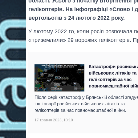
області. Усього з початку вторгнення р
гелікоптерів. На інфографіці «Слово і 
вертольотів з 24 лютого 2022 року.
У лютому 2022-го, коли росія розпочала 
«приземлили» 29 ворожих гелікоптерів. При
Катастрофи російськ
військових літаків та
гелікоптерів за час
повномасштабної вій
Після серії катастроф у Брянській області згаду
інші аварії російських військових літаків та
гелікоптерів за час повномасштабної війни.
17 травня 2023, 10:10