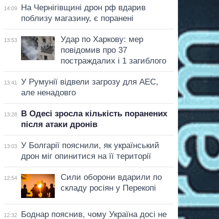
На Чернігівщині дрон рф вдарив
14:09
поблизу магазину, є поранені
Удар по Харкову: мер
13:53
повідомив про 37
постраждалих і 1 загиблого
У Румунії відвели загрозу для АЕС,
13:41
але ненадовго
В Одесі зросла кількість поранених
13:28
після атаки дронів
У Болгарії пояснили, як український
13:03
дрон міг опинитися на її території
Сили оборони вдарили по
12:54
складу росіян у Перекопі
Боднар пояснив, чому Україна досі не
12:32