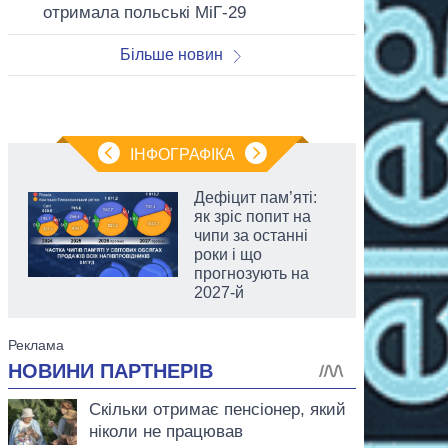
отримала польські МіГ-29
Більше новин
ІНФОГРАФІКА
Дефіцит пам’яті:
як зріс попит на
чипи за останні
роки і що
прогнозують на
2027-й