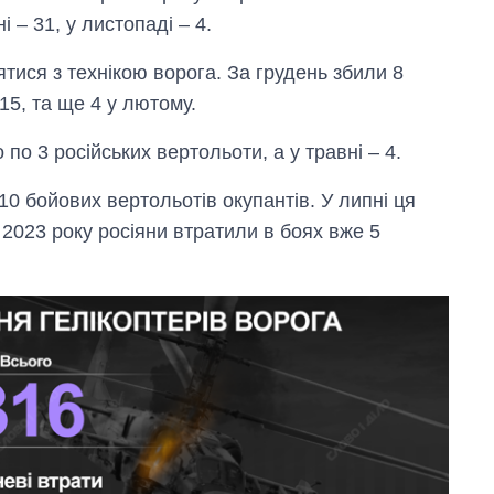
і – 31, у листопаді – 4.
ися з технікою ворога. За грудень збили 8
 15, та ще 4 у лютому.
 по 3 російських вертольоти, а у травні – 4.
0 бойових вертольотів окупантів. У липні ця
Як змінився
2023 року росіяни втратили в боях вже 5
бюджет
Міністерства
оборони за 13
років війни з
росією