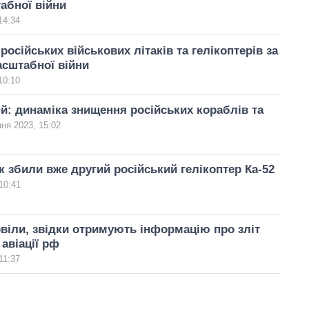
абної війни
14:34
російських військових літаків та гелікоптерів за
сштабної війни
10:10
й: динаміка знищення російських кораблів та
пня 2023, 15:02
к збили вже другий російський гелікоптер Ка-52
10:41
віли, звідки отримують інформацію про зліт
 авіації рф
11:37