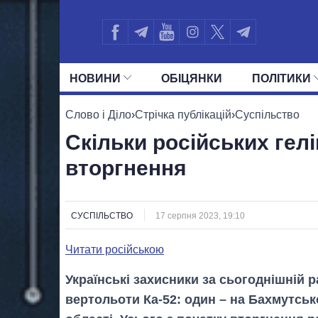
НОВИНИ
ОБIЦЯНКИ
ПОЛIТИКИ
УСІ ПОЛІТИКИ
ПРЕЗИДЕНТ І ОФ
Слово і Діло
›
Стрічка публікацій
›
Суспільство
Скільки російських гел
вторгнення
СУСПІЛЬСТВО
17 серпня 2023, 19:10
Читати російською
Українські захисники за сьогоднішній 
вертольоти Ка-52: один – на Бахмутськ