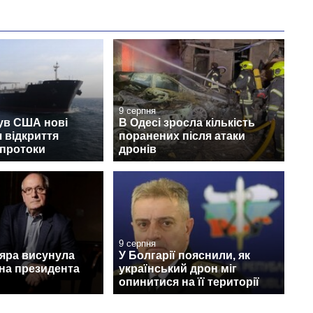
9 серпня
ув США нові
В Одесі зросла кількість
 відкриття
поранених після атаки
 протоки
дронів
9 серпня
дяра висунула
У Болгарії пояснили, як
на президента
український дрон міг
опинитися на її території