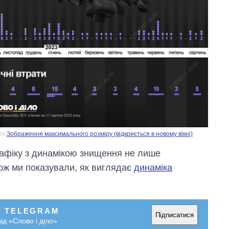
іло
Зображення максимального розміру (відкриється в новому вікні)
рафіку з динамікою знищення не лише
кож ми показували, як виглядає
динаміка
У TELEGRAM
Підписатися
ід «Слово і діло»