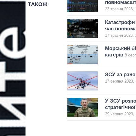
повномасшт
ТАКОЖ
23 травня 2023, 
Катастрофи 
час повнома
17 травня 2023, 
Морський бі
катерів
8 сер
ЗСУ за рано
17 серпня 2023, 
У ЗСУ розпо
стратегічної
29 червня 2023, 