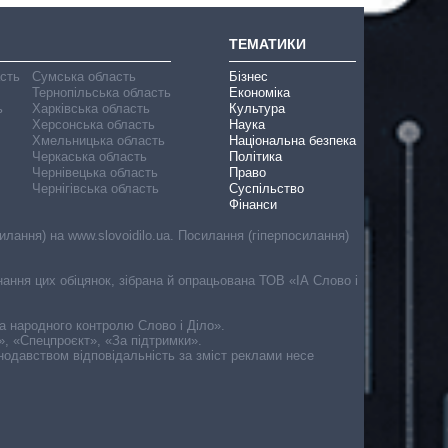
ТЕМАТИКИ
асть
Сумська область
Бізнес
Тернопільська область
Економіка
ь
Харківська область
Культура
Херсонська область
Наука
Хмельницька область
Національна безпека
Черкаська область
Політика
Чернівецька область
Право
Чернігівська область
Суспільство
Фінанси
лання) на www.slovoidilo.ua. Посилання (гіперпосилання)
онання цих обіцянок, зібрана й опрацьована ТОВ «ІА Слово і
ма народного контролю Слово і Діло».
», «Спецпроєкт», «За підтримки».
онодавством відповідальність за зміст реклами несе