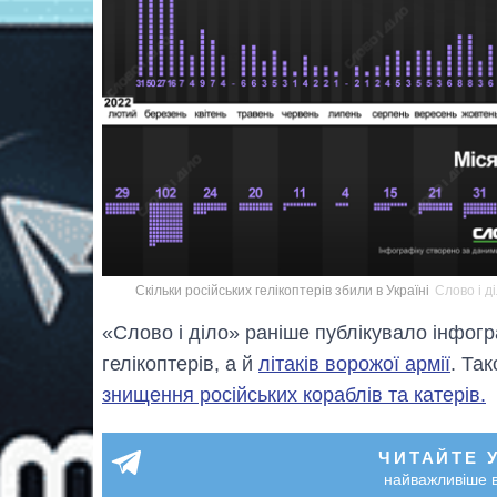
Скільки російських гелікоптерів збили в Україні
Слово і д
«Слово і діло» раніше публікувало інфог
гелікоптерів, а й
літаків ворожої армії
. Та
знищення російських кораблів та катерів.
ЧИТАЙТЕ 
найважливіше в