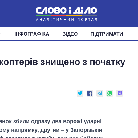
ІНФОГРАФІКА
ВІДЕО
ПІДТРИМАТИ
ІС
СТРІЧКА
ВЕРХОВНА РАДА
ПОДІЇ
СТАТТІ
КАБІНЕТ МІНІСТРІВ
ДУМКИ
ОГЛЯДИ
ГОЛОВИ ОБЛАДМІНІСТРА
ДАЙДЖЕСТИ
ікоптерів знищено з початку
ПОЛІТИКА
ДЕПУТАТИ
ЕКОНОМІКА
КОМІТЕТИ
СУСПІЛЬСТВО
ФРАКЦІЇ
ОКРУГИ
СВІТ
ранок збили одразу два ворожі ударні
ому напрямку, другий – у Запорізькій