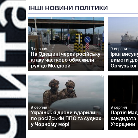
ІНШІ НОВИНИ ПОЛІТИКИ
9 серпня
9 серпня
На Одещині через російську
Іран висун
атаку частково обмежили
вимоги для
рух до Молдови
Ормузької
9 серпня
9 серпня
Українські дрони вдарили
Партія Ма
по російській ППО та суднах
кандидата 
у Чорному морі
Угорщини