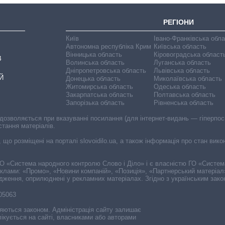
РЕГІОНИ
Київ
Івано-Франківська обл
Автономна республіка Крим
Київська область
Вінницька область
Кіровоградська област
В
Волинська область
Луганська область
Дніпропетровська область
Львівська область
Й
Донецька область
Миколаївська область
Житомирська область
Одеська область
Закарпатська область
Полтавська область
Запорізька область
Рівненська область
 дозволяється при вказуванні посилання (для інтернет-видань — гіперпоси
стання матеріалів.
, що розміщені на порталі slovoidilo.ua, а також інформація про стан вик
і ГО «Система народного контролю Слово і Діло» і є власністю ГО «Систе
еклами: «Промо», «Новини компаній», «Позиція», «Партнерський матеріал
судження, оприлюднені у рекламних матеріалах. Згідно з українським зак
-05063
няються законом. Адміністрація сайту залишає
ікується на сайті, власниками або авторами