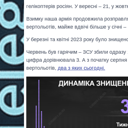
гелікоптерів росіян. У вересні – 21, у жовтн
Взимку наша армія продовжила розправлят
вертольотів, майже вдвічі більше у січні –
У березні та квітні 2023 року було знищено
Червень був гарячим – ЗСУ збили одразу 1
цифра дорівнювала 3. А з початку серпня 
вертольотів,
два з яких сьогодні.