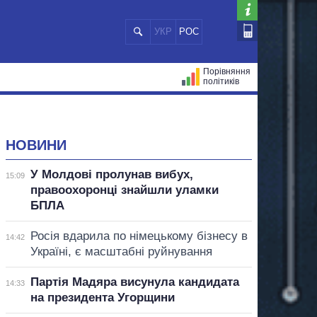
УКР
РОС
Порівняння
політиків
ЦІЙ
МЕРИ МІСТ
ВСІ ПЕРСОНИ
НОВИНИ
У Молдові пролунав вибух,
15:09
правоохоронці знайшли уламки
БПЛА
Росія вдарила по німецькому бізнесу в
14:42
Україні, є масштабні руйнування
Партія Мадяра висунула кандидата
14:33
на президента Угорщини