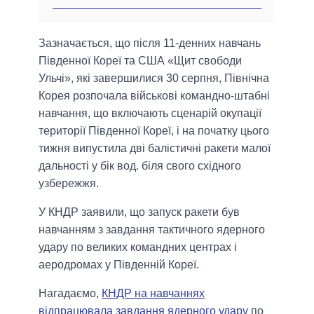
Зазначається, що після 11-денних навчань
Південної Кореї та США «Щит свободи
Ульчі», які завершилися 30 серпня, Північна
Корея розпочала військові командно-штабні
навчання, що включають сценарій окупації
території Південної Кореї, і на початку цього
тижня випустила дві балістичні ракети малої
дальності у бік вод. біля свого східного
узбережжя.
У КНДР заявили, що запуск ракети був
навчанням з завдання тактичного ядерного
удару по великих командних центрах і
аеродромах у Південній Кореї.
Нагадаємо,
КНДР на навчаннях
відпрацювала завдання ядерного удару
по