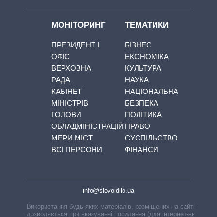
МОНІТОРИНГ
ТЕМАТИКИ
ПРЕЗИДЕНТ І
БІЗНЕС
ОФІС
ЕКОНОМІКА
ВЕРХОВНА
КУЛЬТУРА
РАДА
НАУКА
КАБІНЕТ
НАЦІОНАЛЬНА
МІНІСТРІВ
БЕЗПЕКА
ГОЛОВИ
ПОЛІТИКА
ОБЛАДМІНІСТРАЦІЙ
ПРАВО
МЕРИ МІСТ
СУСПІЛЬСТВО
ВСІ ПЕРСОНИ
ФІНАНСИ
info@slovoidilo.ua
Використання будь-яких матеріалів, розміщених на сайті,
дозволяється при вказуванні посилання (для інтернет-видань