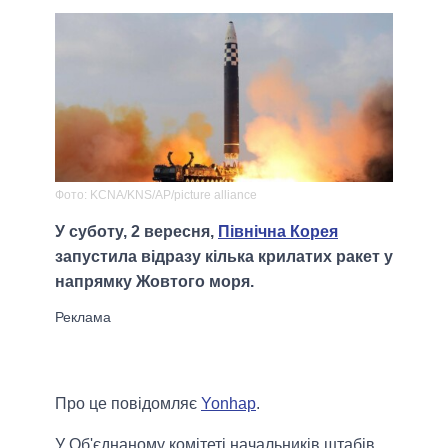
Фото: KCNA/KNS/AP/picture alliance
У суботу, 2 вересня,
Північна Корея
запустила відразу кілька крилатих ракет у
напрямку Жовтого моря.
Про це повідомляє
Yonhap
.
У Об'єднаному комітеті начальників штабів