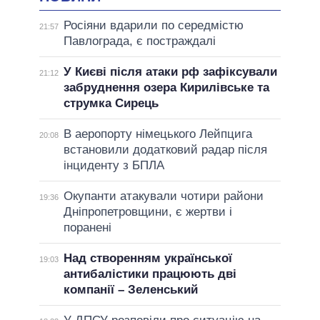
Росіяни вдарили по середмістю
21:57
Павлограда, є постраждалі
У Києві після атаки рф зафіксували
21:12
забруднення озера Кирилівське та
струмка Сирець
В аеропорту німецького Лейпцига
20:08
встановили додатковий радар після
інциденту з БПЛА
Окупанти атакували чотири райони
19:36
Дніпропетровщини, є жертви і
поранені
Над створенням української
19:03
антибалістики працюють дві
компанії – Зеленський