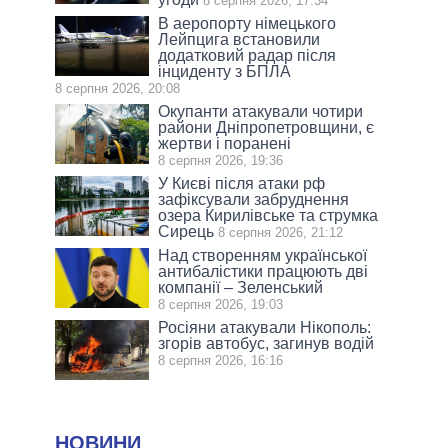
8 серпня 2026, 17:34
В аеропорту німецького
Лейпцига встановили
додатковий радар після
інциденту з БПЛА
8 серпня 2026, 20:08
Окупанти атакували чотири
райони Дніпропетровщини, є
жертви і поранені
8 серпня 2026, 19:36
У Києві після атаки рф
зафіксували забруднення
озера Кирилівське та струмка
Сирець
8 серпня 2026, 21:12
Над створенням української
антибалістики працюють дві
компанії – Зеленський
8 серпня 2026, 19:03
Росіяни атакували Нікополь:
згорів автобус, загинув водій
8 серпня 2026, 16:16
НОВИНИ