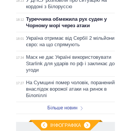
У ДПСУ розповіли про ситуацію на
18:23
кордоні з Білоруссю
Туреччина обмежила рух суден у
18:12
Чорному морі через атаки
Україна отримає від Сербії 2 мільйони
18:01
євро: на що спрямують
Маск не дає Україні використовувати
17:34
Starlink для ударів по рф і закликає до
угоди
На Сумщині помер чоловік, поранений
17:27
внаслідок ворожої атаки на ринок в
Білопіллі
Більше новин
ІНФОГРАФІКА