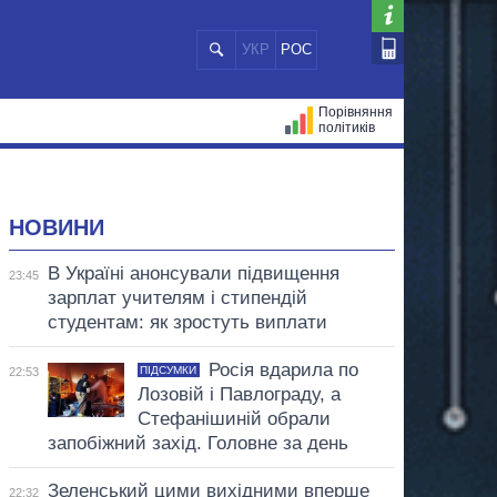
УКР
РОС
Порівняння
політиків
ЦІЙ
МЕРИ МІСТ
ВСІ ПЕРСОНИ
НОВИНИ
В Україні анонсували підвищення
23:45
зарплат учителям і стипендій
студентам: як зростуть виплати
Росія вдарила по
ПІДСУМКИ
22:53
Лозовій і Павлограду, а
Стефанішиній обрали
запобіжний захід. Головне за день
Зеленський цими вихідними вперше
22:32