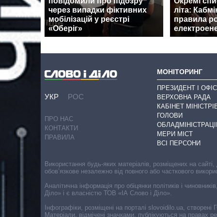
повідомили про підозру
Окремі спи
через випадки фіктивних
літа: Кабмі
мобілізацій у реєстрі
правила р
«Оберіг»
електроене
МОНІТОРИНГ
ПРЕЗИДЕНТ І ОФІС
УКР
РОС
ВЕРХОВНА РАДА
КАБІНЕТ МІНІСТРІ
ГОЛОВИ
ПРО НАС
ОБЛАДМІНІСТРАЦІ
КОНТАКТИ
МЕРИ МІСТ
ПРАВИЛА
ВСІ ПЕРСОНИ
Використання будь-яких матеріалів, розміщених на сайті,
обов’язкове незалежно від повного або часткового викори
Аналітична інформація про обіцянки політиків і чиновників
Діло» і є власністю ТОВ «ІА Слово і Діло».
Інфографіки, розміщені на порталі slovoidilo.ua, створен
Матеріали, відмічені значками, публікуються на правах р