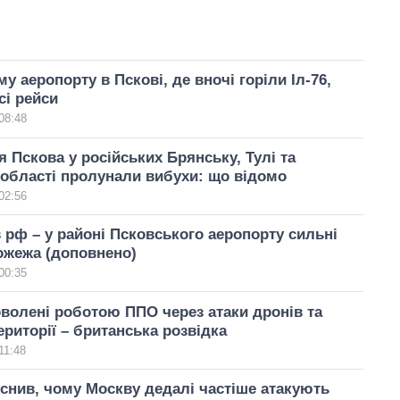
у аеропорту в Пскові, де вночі горіли Іл-76,
сі рейси
08:48
я Пскова у російських Брянську, Тулі та
області пролунали вибухи: що відомо
02:56
 рф – у районі Псковського аеропорту сильні
ожежа (доповнено)
00:35
волені роботою ППО через атаки дронів та
території – британська розвідка
11:48
снив, чому Москву дедалі частіше атакують