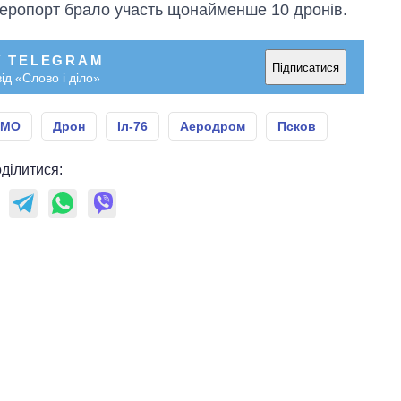
 аеропорт брало участь щонайменше 10 дронів.
У TELEGRAM
Підписатися
ід «Слово і діло»
 МО
Дрон
Іл-76
Аеродром
Псков
ділитися: