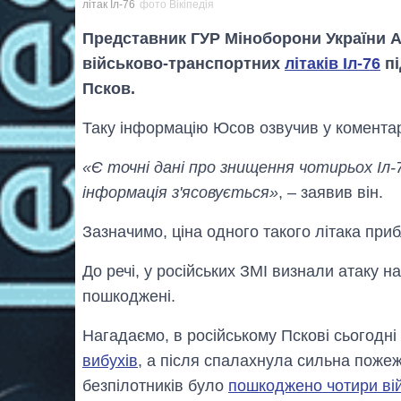
літак Іл-76
фото Вікіпедія
Представник ГУР Міноборони України 
військово-транспортних
літаків Іл-76
пі
Псков.
Таку інформацію Юсов озвучив у комента
«Є точні дані про знищення чотирьох Іл-
інформація з'ясовується»
, – заявив він.
Зазначимо, ціна одного такого літака при
До речі, у російських ЗМІ визнали атаку н
пошкоджені.
Нагадаємо, в російському Пскові сьогодні
вибухів
, а після спалахнула сильна пожеж
безпілотників було
пошкоджено чотири вій