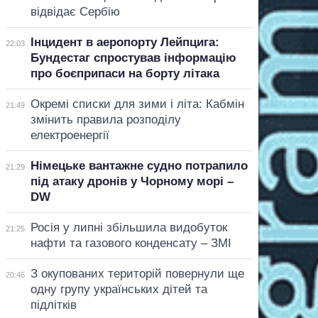
відвідає Сербію
Інцидент в аеропорту Лейпцига:
22:03
Бундестаг спростував інформацію
про боєприпаси на борту літака
Окремі списки для зими і літа: Кабмін
21:49
змінить правила розподілу
електроенергії
Німецьке вантажне судно потрапило
21:29
під атаку дронів у Чорному морі –
DW
Росія у липні збільшила видобуток
21:25
нафти та газового конденсату – ЗМІ
З окупованих територій повернули ще
20:46
одну групу українських дітей та
підлітків