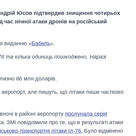
Андрій Юсов підтвердив знищення чотирьох
д час нічної атаки дронів на російський
рі виданню «
Бабель
».
76 та кілька одиниць пошкоджено. Наразі
близно 86 млн доларів.
а аеропорт, але пишуть, що літаки лише частково
Економіка ШІ-
гігантів: скільки
 вночі в районі аеропорту
пролунала серія
коштують і
заробляють
а. ЗМІ повідомили про те, що в результаті атаки
OpenAI та
ськово-транспортні літаки Іл-76.
Було відмінено
Anthropic