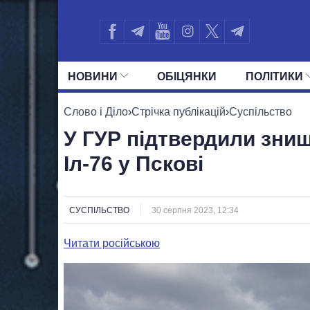
НОВИНИ
ОБIЦЯНКИ
ПОЛIТИКИ
УСІ ПОЛІТИКИ
ПРЕЗИДЕНТ І ОФ
Слово і Діло
›
Стрічка публікацій
›
Суспільство
У ГУР підтвердили зни
Іл-76 у Пскові
СУСПІЛЬСТВО
30 серпня 2023, 12:34
Читати російською