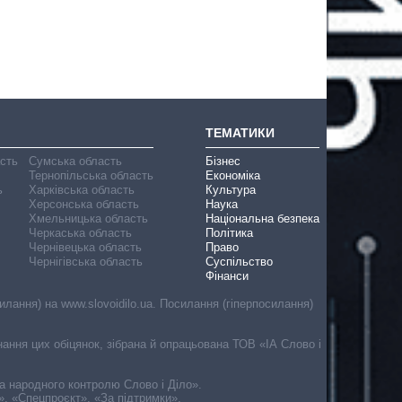
ТЕМАТИКИ
асть
Сумська область
Бізнес
Тернопільська область
Економіка
ь
Харківська область
Культура
Херсонська область
Наука
Хмельницька область
Національна безпека
Черкаська область
Політика
Чернівецька область
Право
Чернігівська область
Суспільство
Фінанси
лання) на www.slovoidilo.ua. Посилання (гіперпосилання)
онання цих обіцянок, зібрана й опрацьована ТОВ «ІА Слово і
ма народного контролю Слово і Діло».
», «Спецпроєкт», «За підтримки».