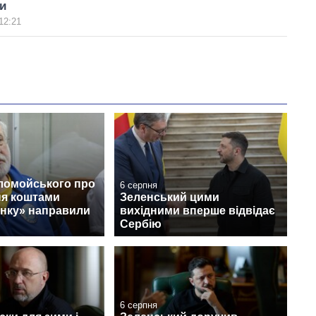
и
12:21
ломойського про
6 серпня
ня коштами
Зеленський цими
нку» направили
вихідними вперше відвідає
Сербію
6 серпня