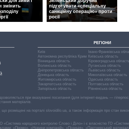
ски для зими і
Зеленський доручив
н змінить
підготувати «спеціальну
озподілу
санкційну операцію» проти
ргії
росії
РЕГІОНИ
Київ
Івано-Франківська обл
Автономна республіка Крим
Київська область
Вінницька область
Кіровоградська област
В
Волинська область
Луганська область
Дніпропетровська область
Львівська область
Й
Донецька область
Миколаївська область
Житомирська область
Одеська область
Закарпатська область
Полтавська область
Запорізька область
Рівненська область
 дозволяється при вказуванні посилання (для інтернет-видань — гіперпоси
стання матеріалів.
, що розміщені на порталі slovoidilo.ua, а також інформація про стан вик
і ГО «Система народного контролю Слово і Діло» і є власністю ГО «Систе
еклами: «Промо», «Новини компаній», «Позиція», «Партнерський матеріал