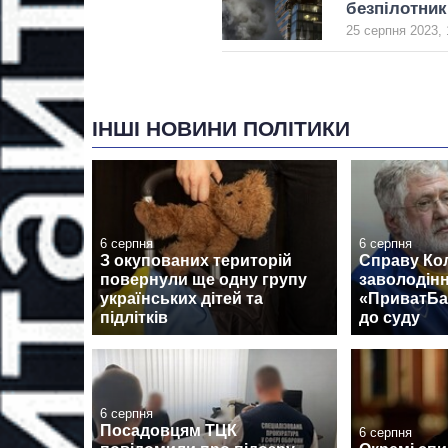
безпілотник
25 серпня 2023, 
ІНШІ НОВИНИ ПОЛІТИКИ
6 серпня
6 серпня
З окупованих територій
Справу Ко
повернули ще одну групу
заволодін
українських дітей та
«ПриватБа
підлітків
до суду
6 серпня
Посадовцям ТЦК
6 серпня