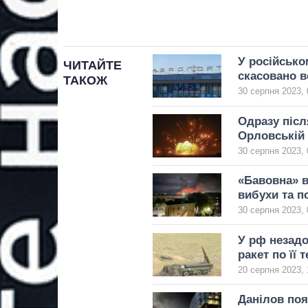
У російськом
ЧИТАЙТЕ
скасовано в
ТАКОЖ
30 серпня 2023, 
Одразу післ
Орловській 
30 серпня 2023, 
«Бавовна» в
вибухи та п
30 серпня 2023, 
У рф незадо
ракет по її 
20 серпня 2023, 
Данілов поя