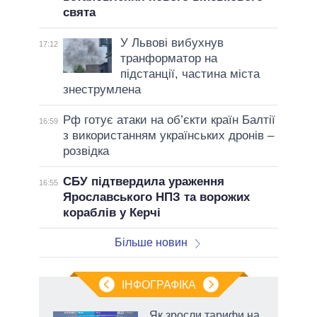
свята
У Львові вибухнув
17:12
транформатор на
підстанції, частина міста
знеструмлена
Рф готує атаки на об’єкти країн Балтії
16:59
з використанням українських дронів –
розвідка
СБУ підтвердила ураження
16:55
Ярославського НПЗ та ворожих
кораблів у Керчі
Більше новин
ІНФОГРАФІКА
Як зросли тарифи на