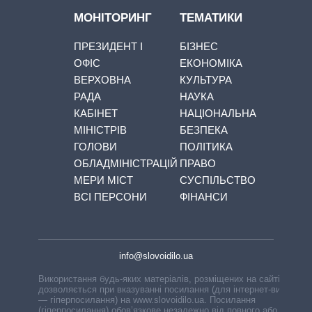
МОНІТОРИНГ
ТЕМАТИКИ
ПРЕЗИДЕНТ І
БІЗНЕС
ОФІС
ЕКОНОМІКА
ВЕРХОВНА
КУЛЬТУРА
РАДА
НАУКА
КАБІНЕТ
НАЦІОНАЛЬНА
МІНІСТРІВ
БЕЗПЕКА
ГОЛОВИ
ПОЛІТИКА
ОБЛАДМІНІСТРАЦІЙ
ПРАВО
МЕРИ МІСТ
СУСПІЛЬСТВО
ВСІ ПЕРСОНИ
ФІНАНСИ
info@slovoidilo.ua
Використання будь-яких матеріалів, розміщених на сайті,
дозволяється при вказуванні посилання (для інтернет-видань
— гіперпосилання) на www.slovoidilo.ua. Посилання
(гіперпосилання) обов’язкове незалежно від повного або