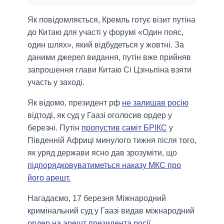
Як повідомляється, Кремль готує візит путіна
до Китаю для участі у форумі «Один пояс,
один шлях», який відбудеться у жовтні. За
даними джерел видання, путін вже прийняв
запрошення глави Китаю Сі Цзіньпіна взяти
участь у заході.
Як відомо, президент рф
не залишав росію
відтоді, як суд у Гаазі оголосив ордер у
березні. Путін
пропустив саміт БРІКС
у
Південній Африці минулого тижня після того,
як уряд держави ясно дав зрозуміти, що
підпорядковуватиметься наказу МКС про
його арешт.
Нагадаємо, 17 березня Міжнародний
кримінальний суд у Гаазі видав міжнародний
ордер на арешт президента росії