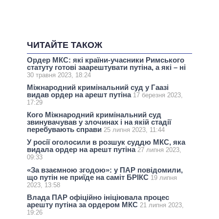
ЧИТАЙТЕ ТАКОЖ
Ордер МКС: які країни-учасники Римського
статуту готові заарештувати путіна, а які – ні
30 травня 2023, 18:24
Міжнародний кримінальний суд у Гаазі
видав ордер на арешт путіна
17 березня 2023,
17:29
Кого Міжнародний кримінальний суд
звинувачував у злочинах і на якій стадії
перебувають справи
25 липня 2023, 11:44
У росії оголосили в розшук суддю МКС, яка
видала ордер на арешт путіна
27 липня 2023,
09:33
«За взаємною згодою»: у ПАР повідомили,
що путін не приїде на саміт БРІКС
19 липня
2023, 13:58
Влада ПАР офіційно ініціювала процес
арешту путіна за ордером МКС
21 липня 2023,
19:26