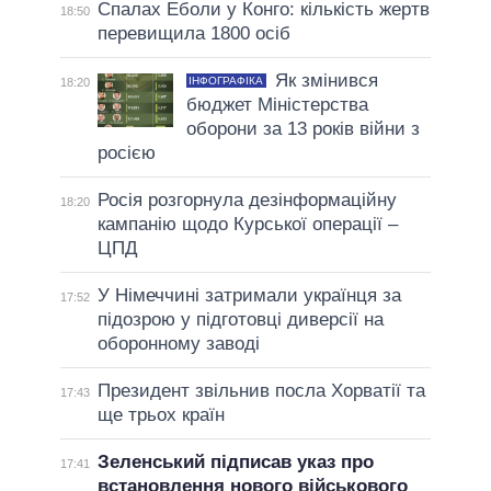
Спалах Еболи у Конго: кількість жертв
18:50
перевищила 1800 осіб
Як змінився
ІНФОГРАФІКА
18:20
бюджет Міністерства
оборони за 13 років війни з
росією
Росія розгорнула дезінформаційну
18:20
кампанію щодо Курської операції –
ЦПД
У Німеччині затримали українця за
17:52
підозрою у підготовці диверсії на
оборонному заводі
Президент звільнив посла Хорватії та
17:43
ще трьох країн
Зеленський підписав указ про
17:41
встановлення нового військового