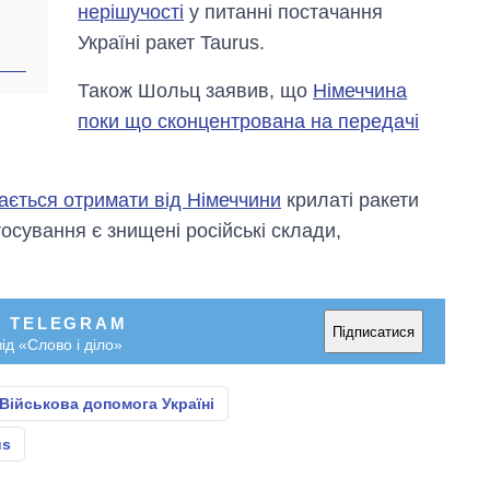
нерішучості
у питанні постачання
Україні ракет Taurus.
Також Шольц заявив, що
Німеччина
поки що сконцентрована на передачі
вається отримати від Німеччини
крилаті ракети
тосування є знищені російські склади,
У TELEGRAM
Підписатися
ід «Слово і діло»
Військова допомога Україні
us