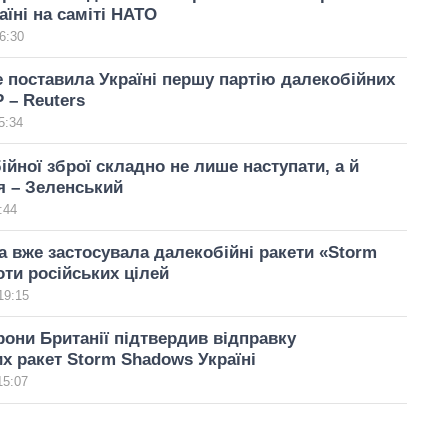
аїні на саміті НАТО
6:30
 поставила Україні першу партію далекобійних
 – Reuters
5:34
ійної зброї складно не лише наступати, а й
я – Зеленський
:44
а вже застосувала далекобійні ракети «Storm
ти російських цілей
19:15
рони Британії підтвердив відправку
х ракет Storm Shadows Україні
15:07