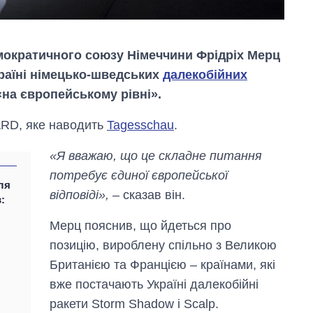
мократичного союзу Німеччини Фрідріх Мерц
раїні німецько-шведських
далекобійних
«на європейському рівні».
 ARD, яке наводить
Tagesschau
.
«Я вважаю, що це складне питання
потребує єдиної європейської
ля
відповіді»,
– сказав він.
:
Дефіцит пам’яті:
як зріс попит на
Мерц пояснив, що йдеться про
чипи за останні
позицію, вироблену спільно з Великою
роки і що
прогнозують на
Британією та Францією – країнами, які
2027-й
вже постачають Україні далекобійні
ракети Storm Shadow і Scalp.