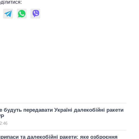
ділитися:
 будуть передавати Україні далекобійні ракети
WP
2:46
єприпаси та далекобійні ракети: яке озброєння