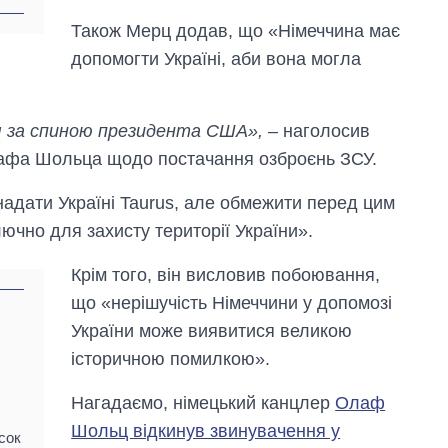
Також Мерц додав, що «Німеччина має
допомогти Україні, аби вона могла
я за спиною президента США»,
– наголосив
лафа Шольца щодо постачання озброєнь ЗСУ.
адати Україні Taurus, але обмежити перед цим
лючно для захисту території України».
Крім того, він висловив побоювання,
що «нерішучість Німеччини у допомозі
України може виявитися великою
історичною помилкою».
Нагадаємо, німецький канцлер
Олаф
Шольц відкинув звинувачення у
сок