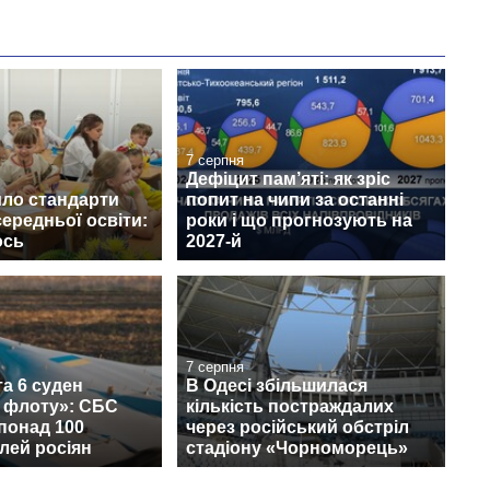
7 серпня
Дефіцит пам’яті: як зріс
ло стандарти
попит на чипи за останні
середньої освіти:
роки і що прогнозують на
ось
2027-й
7 серпня
а 6 суден
В Одесі збільшилася
о флоту»: СБС
кількість постраждалих
понад 100
через російський обстріл
лей росіян
стадіону «Чорноморець»