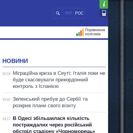
УКР
РОС
Порівняння
політиків
ЦІЙ
МЕРИ МІСТ
ВСІ ПЕРСОНИ
НОВИНИ
Міграційна криза в Сеуті: Італія поки не
20:19
буде скасовувати прикордонний
контроль з Іспанією
Зеленський прибув до Сербії та
19:52
розкрив плани свого візиту
В Одесі збільшилася кількість
19:17
постраждалих через російський
обстріл стадіону «Чорноморець»