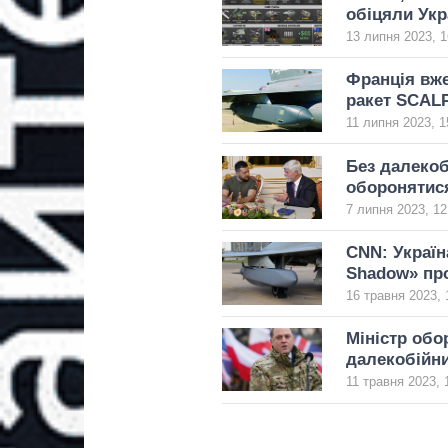
обіцяли Укр
13 липня 2023, 1
Франція вже
ракет SCALP
11 липня 2023, 1
Без далекоб
оборонятис
7 липня 2023, 12
CNN: Україн
Shadow» про
16 травня 2023, 
Міністр обо
далекобійни
11 травня 2023, 