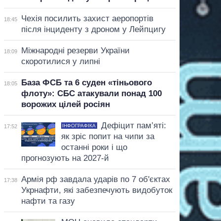
Чехія посилить захист аеропортів
18:45
після інциденту з дроном у Лейпцигу
Міжнародні резерви України
18:09
скоротилися у липні
База ФСБ та 6 суден «тіньового
18:05
флоту»: СБС атакували понад 100
ворожих цілей росіян
Дефіцит пам’яті:
ІНФОГРАФІКА
17:52
як зріс попит на чипи за
останні роки і що
прогнозують на 2027-й
Армія рф завдала ударів по 7 об'єктах
17:38
Укрнафти, які забезпечують видобуток
нафти та газу