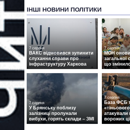
ІНШІ НОВИНИ ПОЛІТИКИ
7 серпня
7 серпня
ВАКС відмовився зупинити
МОН онови
слухання справи про
загальної 
інфраструктуру Харкова
що змінил
7 серпня
База ФСБ т
7 серпня
У Брянську поблизу
«тіньовог
залізниці пролунали
атакували 
вибухи, горять склади – ЗМІ
ворожих ці