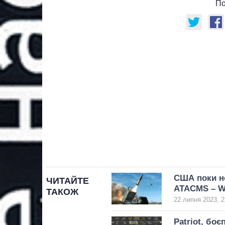
По
США поки не
ЧИТАЙТЕ
ATACMS – 
ТАКОЖ
22 липня 2023, 2
Patriot, бо