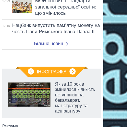
МОН оновило стандарти
17:29
загальної середньої освіти:
що змінилось
Нацбанк випустить пам’ятну монету на
17:10
честь Папи Римського Івана Павла II
Більше новин
ІНФОГРАФІКА
Як за 10 років
змінилася кількість
вступників на
бакалаврат,
магістратуру та
аспірантуру