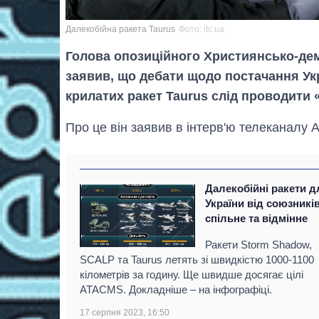
Далекобійна ракета Taurus
Фото: itc.ua
Голова опозиційного Християнсько-де
заявив, що дебати щодо постачання Ук
крилатих ракет Taurus слід проводити 
Про це він заявив в інтерв'ю телеканалу
Далекобійні ракети д
України від союзників
спільне та відмінне
Ракети Storm Shadow,
SCALP та Taurus летять зі швидкістю 1000-1100
кілометрів за годину. Ще швидше досягає цілі
ATACMS. Докладніше – на інфографіці.
17 серпня 2023, 16:50