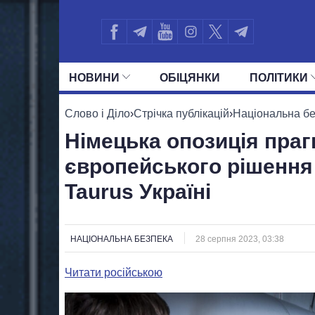
НОВИНИ
ОБIЦЯНКИ
ПОЛIТИКИ
УСІ ПОЛІТИКИ
ПРЕЗИДЕНТ І ОФ
Слово і Діло
›
Стрічка публікацій
›
Національна б
Німецька опозиція праг
європейського рішення
Taurus Україні
НАЦІОНАЛЬНА БЕЗПЕКА
28 серпня 2023, 03:38
Читати російською