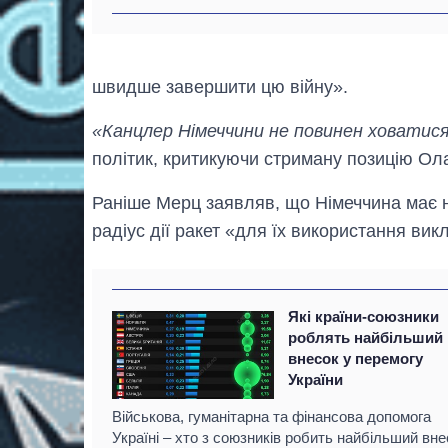
швидше завершити цю війну».
«Канцлер Німеччини не повинен ховатис
політик, критикуючи стриману позицію О
Раніше Мерц заявляв, що Німеччина має н
радіус дії ракет «для їх використання вик
Які країни-союзники
роблять найбільший
внесок у перемогу
України
Військова, гуманітарна та фінансова допомога
Україні – хто з союзників робить найбільший вне