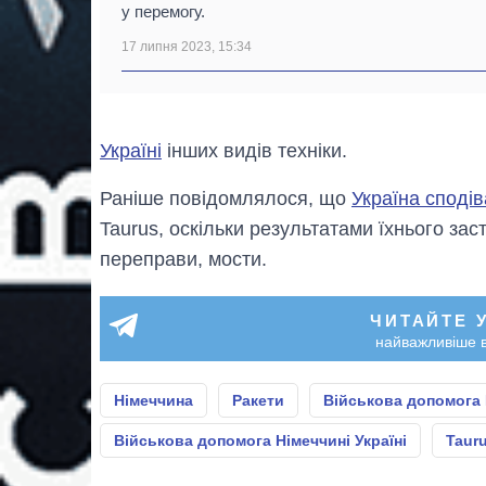
у перемогу.
17 липня 2023, 15:34
Україні
інших видів техніки.
Раніше повідомлялося, що
Україна споді
Taurus, оскільки результатами їхнього зас
переправи, мости.
ЧИТАЙТЕ 
найважливіше в
Німеччина
Ракети
Військова допомога 
Військова допомога Німеччині Україні
Taur