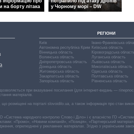
в інформацію про
потрапило під атаку дронів
 на борту літака
у Чорному морі – DW
РЕГІОНИ
Київ
Івано-Франківська обл
Автономна республіка Крим
Київська область
Вінницька область
Кіровоградська област
В
Волинська область
Луганська область
Дніпропетровська область
Львівська область
Й
Донецька область
Миколаївська область
Житомирська область
Одеська область
Закарпатська область
Полтавська область
Запорізька область
Рівненська область
 дозволяється при вказуванні посилання (для інтернет-видань — гіперпоси
стання матеріалів.
, що розміщені на порталі slovoidilo.ua, а також інформація про стан вик
і ГО «Система народного контролю Слово і Діло» і є власністю ГО «Систе
еклами: «Промо», «Новини компаній», «Позиція», «Партнерський матеріал
судження, оприлюднені у рекламних матеріалах. Згідно з українським зак