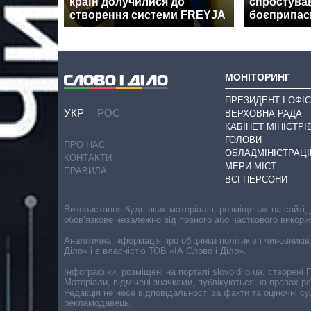
країн долучилися до
спростува
створення системи FREYJA
боєприпаси
МОНІТОРИНГ
ПРЕЗИДЕНТ І ОФІС
УКР
РОС
ВЕРХОВНА РАДА
КАБІНЕТ МІНІСТРІ
ГОЛОВИ
ПРО НАС
ОБЛАДМІНІСТРАЦІ
КОНТАКТИ
МЕРИ МІСТ
ПРАВИЛА
ВСІ ПЕРСОНИ
Використання будь-яких матеріалів, розміщених на сайті,
обов’язкове незалежно від повного або часткового викори
Аналітична інформація про обіцянки політиків і чиновників
Діло» і є власністю ТОВ «ІА Слово і Діло».
Інфографіки, розміщені на порталі slovoidilo.ua, створен
Матеріали, відмічені значками, публікуються на правах р
Редакція не несе відповідальності за факти та оціночні 
рекламодавець.