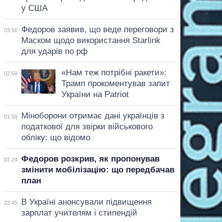
у США
Федоров заявив, що веде переговори з
03:56
Маском щодо використання Starlink
для ударів по рф
«Нам теж потрібні ракети»:
02:59
Трамп прокоментував запит
України на Patriot
Міноборони отримає дані українців з
01:59
податкової для звірки військового
обліку: що відомо
Федоров розкрив, як пропонував
01:24
змінити мобілізацію: що передбачав
план
В Україні анонсували підвищення
23:45
зарплат учителям і стипендій