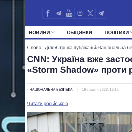
НОВИНИ
ОБIЦЯНКИ
ПОЛIТИКИ
УСІ ПОЛІТИКИ
ПРЕЗИДЕНТ І ОФ
Слово і Діло
›
Стрічка публікацій
›
Національна б
CNN: Україна вже засто
«Storm Shadow» проти р
НАЦІОНАЛЬНА БЕЗПЕКА
16 травня 2023, 19:15
Читати російською