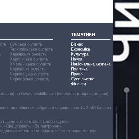
ТЕМАТИКИ
асть
Сумська область
Бізнес
Тернопільська область
Економіка
ь
Харківська область
Культура
Херсонська область
Наука
Хмельницька область
Національна безпека
Черкаська область
Політика
Чернівецька область
Право
Чернігівська область
Суспільство
Фінанси
лання) на www.slovoidilo.ua. Посилання (гіперпосилання)
онання цих обіцянок, зібрана й опрацьована ТОВ «ІА Слово і
ма народного контролю Слово і Діло».
», «Спецпроєкт», «За підтримки».
онодавством відповідальність за зміст реклами несе