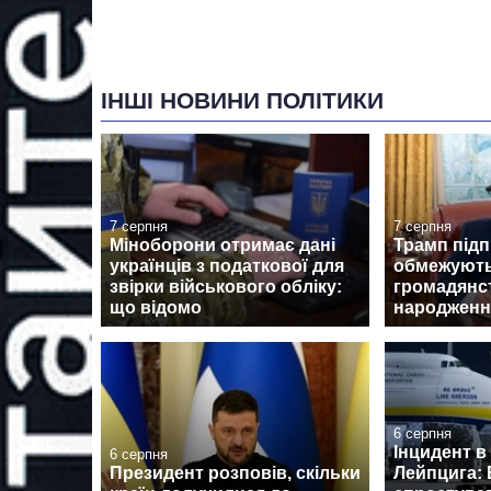
ІНШІ НОВИНИ ПОЛІТИКИ
7 серпня
7 серпня
Міноборони отримає дані
Трамп підп
українців з податкової для
обмежують
звірки військового обліку:
громадянс
що відомо
народженн
6 серпня
Інцидент в
6 серпня
Президент розповів, скільки
Лейпцига: 