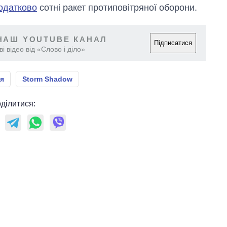
одатково
сотні ракет протиповітряної оборони.
НАШ YOUTUBE КАНАЛ
Підписатися
і відео від «Слово і діло»
ія
Storm Shadow
ділитися: