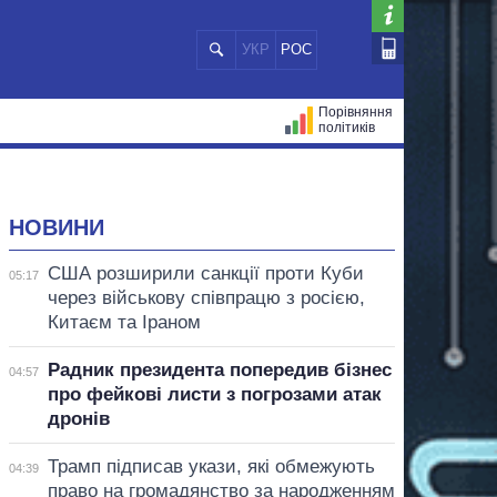
УКР
РОС
Порівняння
політиків
ЦІЙ
МЕРИ МІСТ
ВСІ ПЕРСОНИ
НОВИНИ
США розширили санкції проти Куби
05:17
через військову співпрацю з росією,
Китаєм та Іраном
Радник президента попередив бізнес
04:57
про фейкові листи з погрозами атак
дронів
Трамп підписав укази, які обмежують
04:39
право на громадянство за народженням