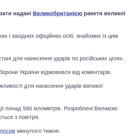
вати надані
Великобританією
ракети великої
х і західних офіційних осіб, знайомих із цим
тані для нанесення ударів по російських цілях.
орони України відмовився від коментарів.
ожливості для нанесення ударів великої
ії понад 560 кілометрів. Розроблені Великою
Скільки картоплі
ться з повітря.
вирощували в
Україні до і під час
олосив
минулого тижня.
великої війни