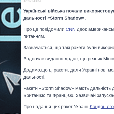
Фото: MBDA
Українські війська почали використову
дальності «Storm Shadow».
Про це повідомили
CNN
двоє американськи
питанням.
Зазначається, що такі ракети були викорис
Водночас видання додає, що речник Міноб
Додамо,що ці ракети, дали Україні нові м
дальності.
Ракети «Storm Shadow» мають дальність д
Британією та Францією. Зазвичай запускає
Про надання цих ракет Україні
Лондон ог