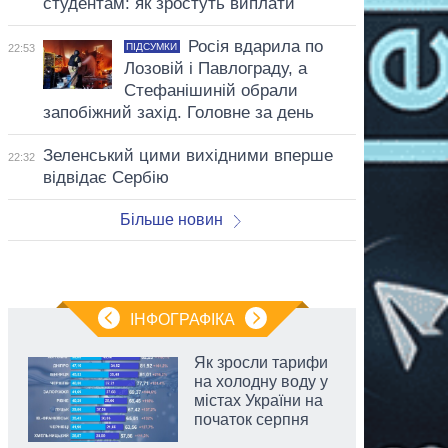
студентам: як зростуть виплати
Росія вдарила по
ПІДСУМКИ
22:53
Лозовій і Павлограду, а
Стефанішиній обрали
запобіжний захід. Головне за день
Зеленський цими вихідними вперше
22:32
відвідає Сербію
Більше новин
ІНФОГРАФІКА
Як зросли тарифи
на холодну воду у
містах України на
початок серпня