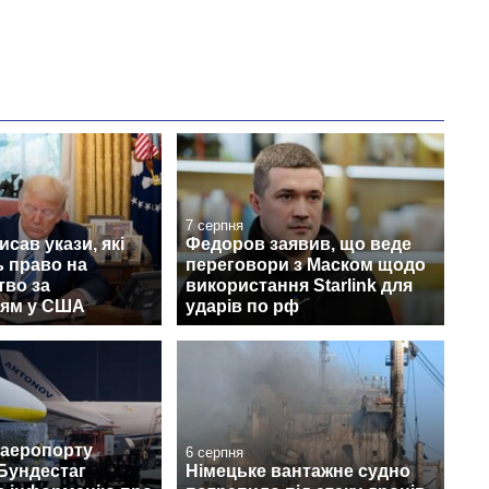
7 серпня
исав укази, які
Федоров заявив, що веде
 право на
переговори з Маском щодо
тво за
використання Starlink для
ям у США
ударів по рф
 аеропорту
6 серпня
Бундестаг
Німецьке вантажне судно