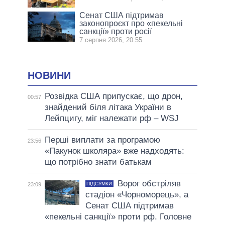
Сенат США підтримав
законопроєкт про «пекельні
санкції» проти росії
7 серпня 2026, 20:55
НОВИНИ
Розвідка США припускає, що дрон,
00:57
знайдений біля літака України в
Лейпцигу, міг належати рф – WSJ
Перші виплати за програмою
23:56
«Пакунок школяра» вже надходять:
що потрібно знати батькам
Ворог обстріляв
ПІДСУМКИ
23:09
стадіон «Чорноморець», а
Сенат США підтримав
«пекельні санкції» проти рф. Головне