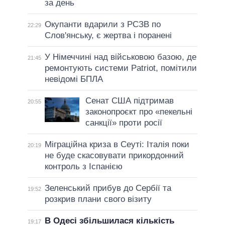
за день
Окупанти вдарили з РСЗВ по
22:29
Слов'янську, є жертва і поранені
У Німеччині над військовою базою, де
21:45
ремонтують системи Patriot, помітили
невідомі БПЛА
Сенат США підтримав
20:55
законопроєкт про «пекельні
санкції» проти росії
Міграційна криза в Сеуті: Італія поки
20:19
не буде скасовувати прикордонний
контроль з Іспанією
Зеленський прибув до Сербії та
19:52
розкрив плани свого візиту
В Одесі збільшилася кількість
19:17