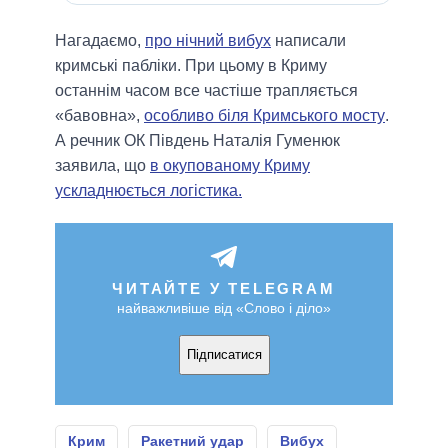
Нагадаємо,
про нічний вибух
написали
кримські пабліки. При цьому в Криму
останнім часом все частіше трапляється
«бавовна»,
особливо біля Кримського мосту
.
А речник ОК Південь Наталія Гуменюк
заявила, що
в окупованому Криму
ускладнюється логістика.
ЧИТАЙТЕ У TELEGRAM
найважливіше від «Слово і діло»
Підписатися
Крим
Ракетний удар
Вибух