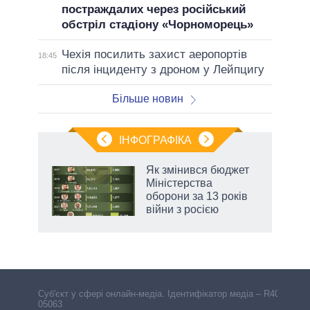
постраждалих через російський
обстріл стадіону «Чорноморець»
Чехія посилить захист аеропортів
18:45
після інциденту з дроном у Лейпцигу
Більше новин
ІНФОГРАФІКА
Як змінився бюджет
 за
Міністерства
асть
оборони за 13 років
війни з росією
аспі
Cуб'єкт у сфері онлайн-медіа. Ідентифікатор медіа – R40-
05063