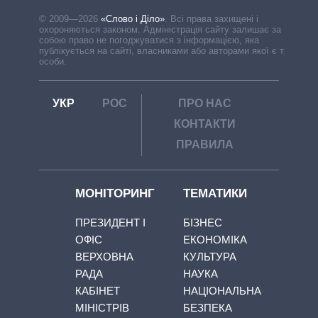
© 2009—2026
«Слово і Діло»
.
Всі права захищені і
охороняються законом. Адміністрація сайту залишає за
собою право не погоджуватися з інформацією, яка
публікується на сайті, власниками або авторами якої є треті
особи.
УКР
РОС
ПРО НАС
КОНТАКТИ
ПРАВИЛА
МОНІТОРИНГ
ТЕМАТИКИ
ПРЕЗИДЕНТ І
БІЗНЕС
ОФІС
ЕКОНОМІКА
ВЕРХОВНА
КУЛЬТУРА
РАДА
НАУКА
КАБІНЕТ
НАЦІОНАЛЬНА
МІНІСТРІВ
БЕЗПЕКА