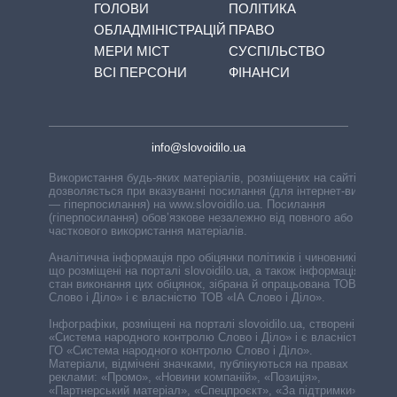
ГОЛОВИ
ПОЛІТИКА
ОБЛАДМІНІСТРАЦІЙ
ПРАВО
МЕРИ МІСТ
СУСПІЛЬСТВО
ВСІ ПЕРСОНИ
ФІНАНСИ
info@slovoidilo.ua
Використання будь-яких матеріалів, розміщених на сайті,
дозволяється при вказуванні посилання (для інтернет-видань
— гіперпосилання) на www.slovoidilo.ua. Посилання
(гіперпосилання) обов’язкове незалежно від повного або
часткового використання матеріалів.
Аналітична інформація про обіцянки політиків і чиновників,
що розміщені на порталі slovoidilo.ua, а також інформація про
стан виконання цих обіцянок, зібрана й опрацьована ТОВ «ІА
Слово і Діло» і є власністю ТОВ «ІА Слово і Діло».
Інфографіки, розміщені на порталі slovoidilo.ua, створені ГО
«Система народного контролю Слово і Діло» і є власністю
ГО «Система народного контролю Слово і Діло».
Матеріали, відмічені значками, публікуються на правах
реклами: «Промо», «Новини компаній», «Позиція»,
«Партнерський матеріал», «Спецпроєкт», «За підтримки».