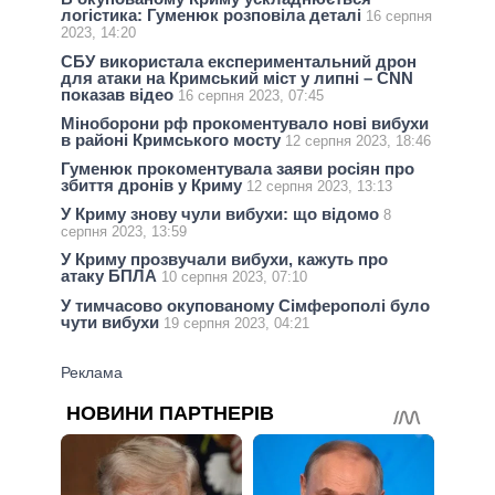
логістика: Гуменюк розповіла деталі
16 серпня
2023, 14:20
СБУ використала експериментальний дрон
для атаки на Кримський міст у липні – CNN
показав відео
16 серпня 2023, 07:45
Міноборони рф прокоментувало нові вибухи
в районі Кримського мосту
12 серпня 2023, 18:46
Гуменюк прокоментувала заяви росіян про
збиття дронів у Криму
12 серпня 2023, 13:13
У Криму знову чули вибухи: що відомо
8
серпня 2023, 13:59
У Криму прозвучали вибухи, кажуть про
атаку БПЛА
10 серпня 2023, 07:10
У тимчасово окупованому Сімферополі було
чути вибухи
19 серпня 2023, 04:21