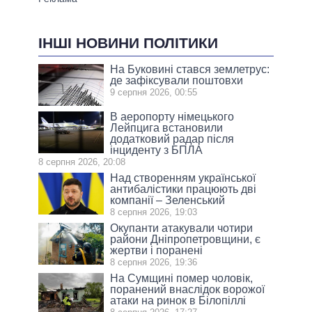
ІНШІ НОВИНИ ПОЛІТИКИ
На Буковині стався землетрус:
де зафіксували поштовхи
9 серпня 2026, 00:55
В аеропорту німецького
Лейпцига встановили
додатковий радар після
інциденту з БПЛА
8 серпня 2026, 20:08
Над створенням української
антибалістики працюють дві
компанії – Зеленський
8 серпня 2026, 19:03
Окупанти атакували чотири
райони Дніпропетровщини, є
жертви і поранені
8 серпня 2026, 19:36
На Сумщині помер чоловік,
поранений внаслідок ворожої
атаки на ринок в Білопіллі