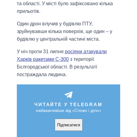
та області. У місті було зафіксовано кілька
прильотів.
Один дрон влучив у будівлю ПТУ,
зруйнувавши кілька поверхів, ще один – у
будівлю у центральній частині міста.
У ніч проти 31 липня
росіяни атакували
Харків ракетами С-300
з території
Бєлгородської області. В результаті
постраждала людина.
ЧИТАЙТЕ У TELEGRAM
найважливіше від «Слово і діло»
Підписатися