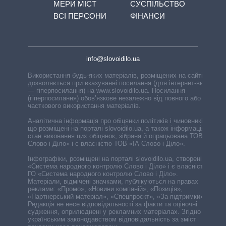
МЕРИ МІСТ
СУСПІЛЬСТВО
ВСІ ПЕРСОНИ
ФІНАНСИ
info@slovoidilo.ua
Використання будь-яких матеріалів, розміщених на сайті,
дозволяється при вказуванні посилання (для інтернет-видань
— гіперпосилання) на www.slovoidilo.ua. Посилання
(гіперпосилання) обов’язкове незалежно від повного або
часткового використання матеріалів.
Аналітична інформація про обіцянки політиків і чиновників,
що розміщені на порталі slovoidilo.ua, а також інформація про
стан виконання цих обіцянок, зібрана й опрацьована ТОВ «ІА
Слово і Діло» і є власністю ТОВ «ІА Слово і Діло».
Інфографіки, розміщені на порталі slovoidilo.ua, створені ГО
«Система народного контролю Слово і Діло» і є власністю
ГО «Система народного контролю Слово і Діло».
Матеріали, відмічені значками, публікуються на правах
реклами: «Промо», «Новини компаній», «Позиція»,
«Партнерський матеріал», «Спецпроєкт», «За підтримки».
Редакція не несе відповідальності за факти та оціночні
судження, оприлюднені у рекламних матеріалах. Згідно з
українським законодавством відповідальність за зміст