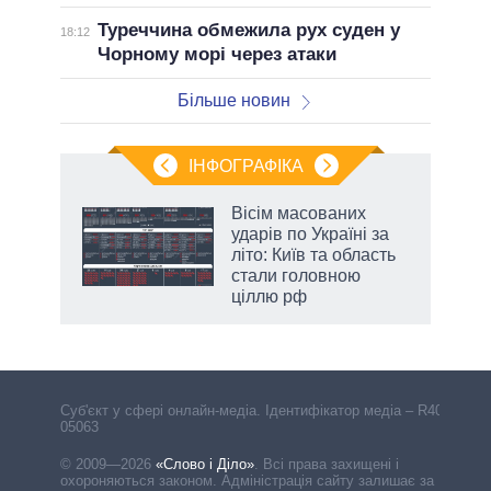
Туреччина обмежила рух суден у
18:12
Чорному морі через атаки
Більше новин
ІНФОГРАФІКА
Вісім масованих
ть
ударів по Україні за
літо: Київ та область
стали головною
ціллю рф
Cуб'єкт у сфері онлайн-медіа. Ідентифікатор медіа – R40-
05063
© 2009—2026
«Слово і Діло»
.
Всі права захищені і
охороняються законом. Адміністрація сайту залишає за