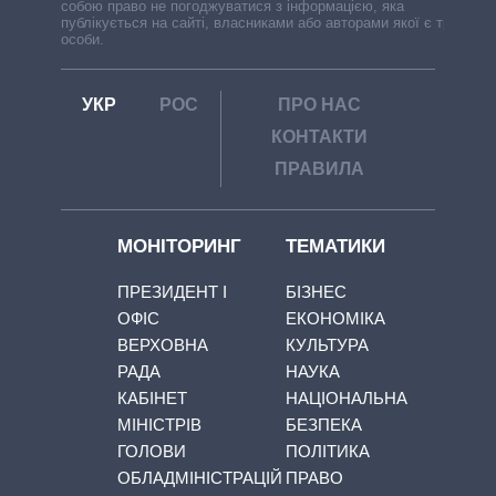
собою право не погоджуватися з інформацією, яка
публікується на сайті, власниками або авторами якої є треті
особи.
УКР
РОС
ПРО НАС
КОНТАКТИ
ПРАВИЛА
МОНІТОРИНГ
ТЕМАТИКИ
ПРЕЗИДЕНТ І
БІЗНЕС
ОФІС
ЕКОНОМІКА
ВЕРХОВНА
КУЛЬТУРА
РАДА
НАУКА
КАБІНЕТ
НАЦІОНАЛЬНА
МІНІСТРІВ
БЕЗПЕКА
ГОЛОВИ
ПОЛІТИКА
ОБЛАДМІНІСТРАЦІЙ
ПРАВО