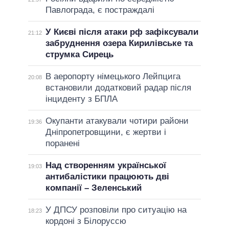
Павлограда, є постраждалі
У Києві після атаки рф зафіксували
21:12
забруднення озера Кирилівське та
струмка Сирець
В аеропорту німецького Лейпцига
20:08
встановили додатковий радар після
інциденту з БПЛА
Окупанти атакували чотири райони
19:36
Дніпропетровщини, є жертви і
поранені
Над створенням української
19:03
антибалістики працюють дві
компанії – Зеленський
У ДПСУ розповіли про ситуацію на
18:23
кордоні з Білоруссю