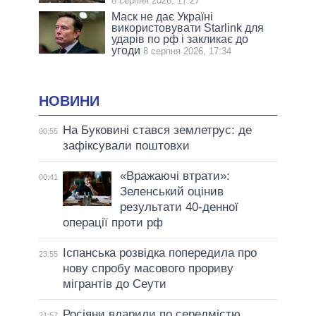
8 серпня 2026, 17:27
Маск не дає Україні
використовувати Starlink для
ударів по рф і закликає до
угоди
8 серпня 2026, 17:34
НОВИНИ
На Буковині стався землетрус: де
00:55
зафіксували поштовхи
«Вражаючі втрати»:
00:41
Зеленський оцінив
результати 40-денної
операції проти рф
Іспанська розвідка попередила про
23:55
нову спробу масового прориву
мігрантів до Сеути
Росіяни вдарили по середмістю
21:57