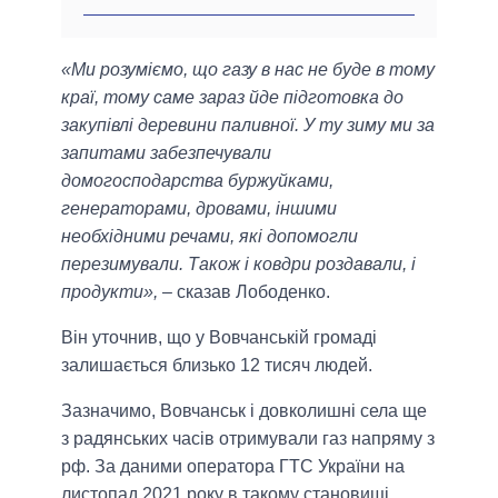
«Ми розуміємо, що газу в нас не буде в тому
краї, тому саме зараз йде підготовка до
закупівлі деревини паливної. У ту зиму ми за
запитами забезпечували
домогосподарства буржуйками,
генераторами, дровами, іншими
необхідними речами, які допомогли
перезимували. Також і ковдри роздавали, і
продукти»,
– сказав Лободенко.
Він уточнив, що у Вовчанській громаді
залишається близько 12 тисяч людей.
Зазначимо, Вовчанськ і довколишні села ще
з радянських часів отримували газ напряму з
рф. За даними оператора ГТС України на
листопад 2021 року в такому становищі