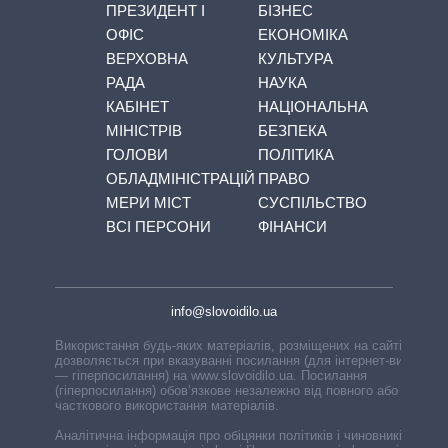
ПРЕЗИДЕНТ І
БІЗНЕС
ОФІС
ЕКОНОМІКА
ВЕРХОВНА
КУЛЬТУРА
РАДА
НАУКА
КАБІНЕТ
НАЦІОНАЛЬНА
МІНІСТРІВ
БЕЗПЕКА
ГОЛОВИ
ПОЛІТИКА
ОБЛАДМІНІСТРАЦІЙ
ПРАВО
МЕРИ МІСТ
СУСПІЛЬСТВО
ВСІ ПЕРСОНИ
ФІНАНСИ
info@slovoidilo.ua
Використання будь-яких матеріалів, розміщених на сайті,
дозволяється при вказуванні посилання (для інтернет-видань
— гіперпосилання) на www.slovoidilo.ua. Посилання
(гіперпосилання) обов’язкове незалежно від повного або
часткового використання матеріалів.
Аналітична інформація про обіцянки політиків і чиновників,