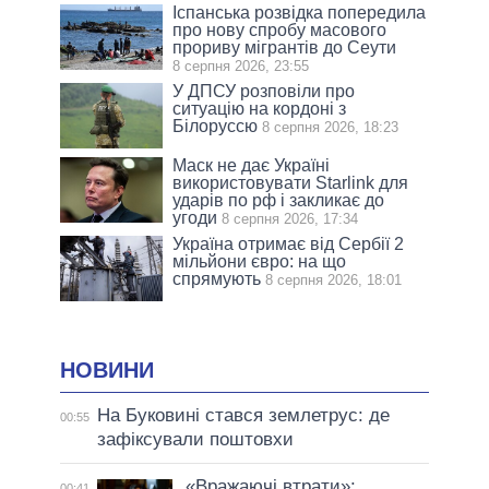
Іспанська розвідка попередила
про нову спробу масового
прориву мігрантів до Сеути
8 серпня 2026, 23:55
У ДПСУ розповіли про
ситуацію на кордоні з
Білоруссю
8 серпня 2026, 18:23
Маск не дає Україні
використовувати Starlink для
ударів по рф і закликає до
угоди
8 серпня 2026, 17:34
Україна отримає від Сербії 2
мільйони євро: на що
спрямують
8 серпня 2026, 18:01
НОВИНИ
На Буковині стався землетрус: де
00:55
зафіксували поштовхи
«Вражаючі втрати»:
00:41