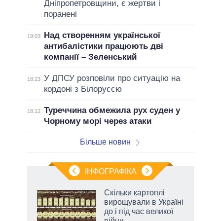
Дніпропетровщини, є жертви і
поранені
Над створенням української
19:03
антибалістики працюють дві
компанії – Зеленський
У ДПСУ розповіли про ситуацію на
18:23
кордоні з Білоруссю
Туреччина обмежила рух суден у
18:12
Чорному морі через атаки
Більше новин
ІНФОГРАФІКА
 як
Скільки картоплі
и за
вирощували в Україні
до і під час великої
2027-
війни