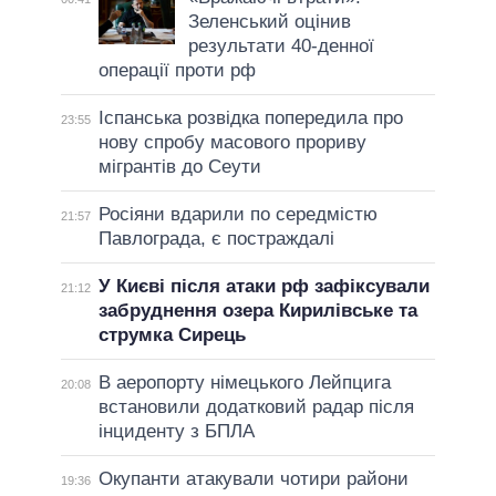
Зеленський оцінив
результати 40-денної
операції проти рф
Іспанська розвідка попередила про
23:55
нову спробу масового прориву
мігрантів до Сеути
Росіяни вдарили по середмістю
21:57
Павлограда, є постраждалі
У Києві після атаки рф зафіксували
21:12
забруднення озера Кирилівське та
струмка Сирець
В аеропорту німецького Лейпцига
20:08
встановили додатковий радар після
інциденту з БПЛА
Окупанти атакували чотири райони
19:36