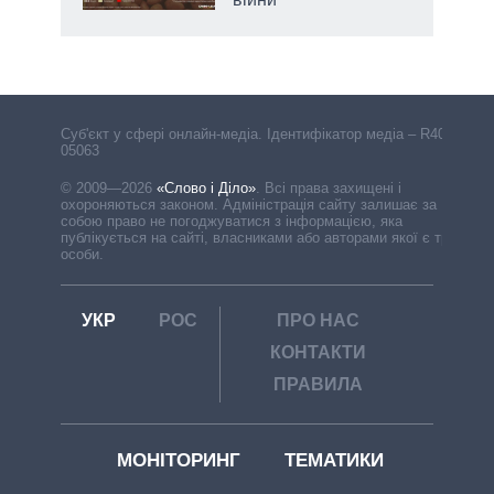
Cуб'єкт у сфері онлайн-медіа. Ідентифікатор медіа – R40-
05063
© 2009—2026
«Слово і Діло»
.
Всі права захищені і
охороняються законом. Адміністрація сайту залишає за
собою право не погоджуватися з інформацією, яка
публікується на сайті, власниками або авторами якої є треті
особи.
УКР
РОС
ПРО НАС
КОНТАКТИ
ПРАВИЛА
МОНІТОРИНГ
ТЕМАТИКИ