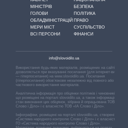
МІНІСТРІВ
БЕЗПЕКА
ГОЛОВИ
ПОЛІТИКА
ОБЛАДМІНІСТРАЦІЙ
ПРАВО
МЕРИ МІСТ
СУСПІЛЬСТВО
ВСІ ПЕРСОНИ
ФІНАНСИ
info@slovoidilo.ua
Використання будь-яких матеріалів, розміщених на сайті,
дозволяється при вказуванні посилання (для інтернет-видань
— гіперпосилання) на www.slovoidilo.ua. Посилання
(гіперпосилання) обов’язкове незалежно від повного або
часткового використання матеріалів.
Аналітична інформація про обіцянки політиків і чиновників,
що розміщені на порталі slovoidilo.ua, а також інформація про
стан виконання цих обіцянок, зібрана й опрацьована ТОВ «ІА
Слово і Діло» і є власністю ТОВ «ІА Слово і Діло».
Інфографіки, розміщені на порталі slovoidilo.ua, створені ГО
«Система народного контролю Слово і Діло» і є власністю
ГО «Система народного контролю Слово і Діло».
Матеріали, відмічені значками, публікуються на правах