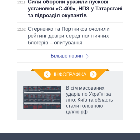
Сили оборони уразили пускові
13:11
установки «С-400», НПЗ у Татарстані
та підрозділ окупантів
Стерненко та Портников очолили
12:52
рейтинг довіри серед політичних
блогерів – опитування
Більше новин
ІНФОГРАФІКА
жет
Вісім масованих
ударів по Україні за
ків
літо: Київ та область
стали головною
ціллю рф