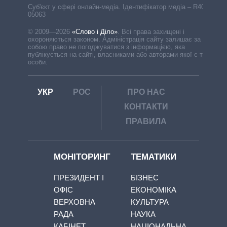
Cуб'єкт у сфері онлайн-медіа. Ідентифікатор медіа – R40-
05063
© 2009—2026
«Слово і Діло»
.
Всі права захищені і
охороняються законом. Адміністрація сайту залишає за
собою право не погоджуватися з інформацією, яка
публікується на сайті, власниками або авторами якої є треті
особи.
УКР
РОС
ПРО НАС
КОНТАКТИ
ПРАВИЛА
МОНІТОРИНГ
ТЕМАТИКИ
ПРЕЗИДЕНТ І
БІЗНЕС
ОФІС
ЕКОНОМІКА
ВЕРХОВНА
КУЛЬТУРА
РАДА
НАУКА
КАБІНЕТ
НАЦІОНАЛЬНА