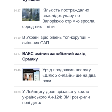
Кількість постраждалих
14:27
внаслідок удару по
Запоріжжю стрімко зросла,
серед них – діти
В Україні зріс рівень топ-корупції –
14:19
очільник САП
ВАКС змінив запобіжний захід
14:17
Єрмаку
Уряд продовжив послугу
13:46
«Шлюб онлайн» ще на два
роки
У Лейпцигу дрон врізався у крило
13:38
українського Ан-124: ЗМІ розкрили
нові деталі