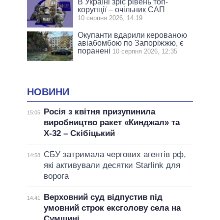
В Україні зріс рівень топ-
корупції – очільник САП
10 серпня 2026, 14:19
Окупанти вдарили керованою
авіабомбою по Запоріжжю, є
поранені
10 серпня 2026, 12:35
НОВИНИ
Росія з квітня призупинила
15:05
виробництво ракет «Кинджал» та
Х-32 – Скібіцький
СБУ затримала чергових агентів рф,
14:58
які активували десятки Starlink для
ворога
Верховний суд відпустив під
14:41
умовний строк ексголову села на
Сумщині