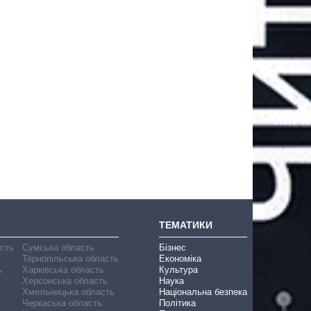
ТЕМАТИКИ
асть
Сумська область
Бізнес
Тернопільська область
Економіка
ь
Харківська область
Культура
Херсонська область
Наука
Хмельницька область
Національна безпека
Черкаська область
Політика