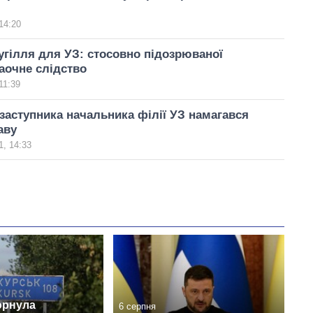
14:20
угілля для УЗ: стосовно підозрюваної
аочне слідство
11:39
заступника начальника філії УЗ намагався
аву
, 14:33
орнула
6 серпня