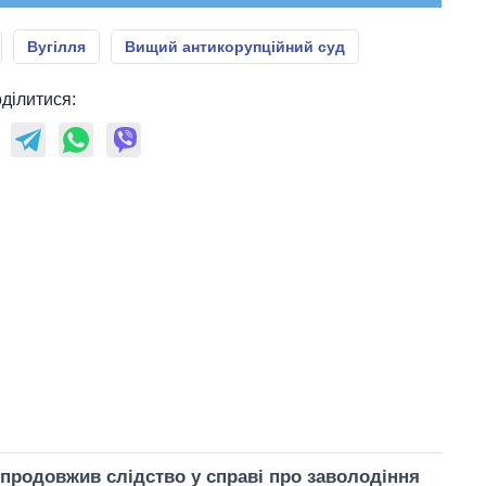
Вугілля
Вищий антикорупційний суд
ділитися:
продовжив слідство у справі про заволодіння