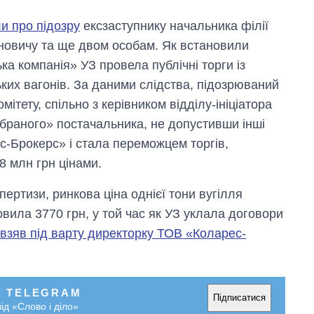
и про підозру
ексзаступнику начальника філії
овичу та ще двом особам. Як встановили
ка компанія» УЗ провела публічні торги із
ких вагонів. За даними слідства, підозрюваний
тету, спільно з керівником відділу-ініціатора
обраного» постачальника, не допустивши інші
ес-Брокерс» і стала переможцем торгів,
8 млн грн цінами.
ертизи, ринкова ціна однієї тони вугілля
вила 3770 грн, у той час як УЗ уклала договори
 взяв під варту директорку ТОВ «Коларес-
У TELEGRAM
Підписатися
ід «Слово і діло»