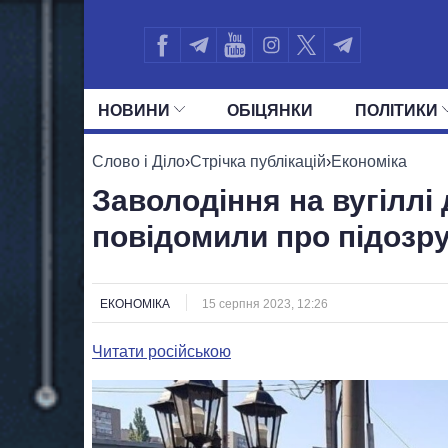
НОВИНИ
ОБIЦЯНКИ
ПОЛIТИКИ
УСІ ПОЛІТИКИ
ПРЕЗИДЕНТ І ОФ
Слово і Діло
›
Стрічка публікацій
›
Економіка
Заволодіння на вугіллі 
повідомили про підозр
ЕКОНОМІКА
15 серпня 2023, 12:26
Читати російською