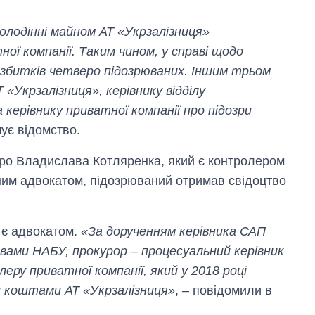
володінні майном АТ «Укрзалізниця»
ої компанії. Таким чином, у справі щодо
н збитків четверо підозрюваних. Іншим трьом
 «Укрзалізниця», керівнику відділу
керівнику приватної компанії про підозри
мує відомство.
про Владислава Котляренка, який є контролером
ним адвокатом, підозрюваний отримав свідоцтво
 є адвокатом.
«За дорученням керівника САП
Економіка ШІ-
ивами НАБУ, прокурор – процесуальний керівник
гігантів: скільки
коштують і
еру приватної компанії, який у 2018 році
заробляють
и коштами АТ «Укрзалізниця»
, – повідомили в
OpenAI та
Anthropic