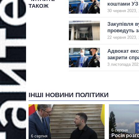
коштами УЗ
ТАКОЖ
30 червня 2023, 
Закупівля в
проведуть з
22 червня 2023, 
Адвокат екс
закрити спр
3 листопада 2021
ІНШІ НОВИНИ ПОЛІТИКИ
6 серпня
Росія розг
6 серпня