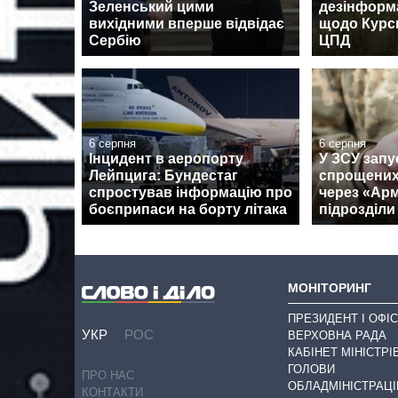
Зеленський цими
дезінформ
вихідними вперше відвідає
щодо Курсь
Сербію
ЦПД
6 серпня
6 серпня
Інцидент в аеропорту
У ЗСУ запу
Лейпцига: Бундестаг
спрощених
спростував інформацію про
через «Армі
боєприпаси на борту літака
підрозділи
МОНІТОРИНГ
ПРЕЗИДЕНТ І ОФІС
УКР
РОС
ВЕРХОВНА РАДА
КАБІНЕТ МІНІСТРІ
ГОЛОВИ
ПРО НАС
ОБЛАДМІНІСТРАЦІ
КОНТАКТИ