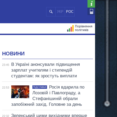
УКР
РОС
Порівняння
політиків
ЦІЙ
МЕРИ МІСТ
ВСІ ПЕРСОНИ
НОВИНИ
В Україні анонсували підвищення
23:45
зарплат учителям і стипендій
студентам: як зростуть виплати
Росія вдарила по
ПІДСУМКИ
22:53
Лозовій і Павлограду, а
Стефанішиній обрали
запобіжний захід. Головне за день
Зеленський цими вихідними вперше
22:32