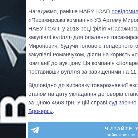
Нагадаємо, раніше НАБУ і САП
повідомил
«Пасажирська компанія» УЗ Артему Мирон
НАБУ і САП, у 2018 році філія «Пасажирсь
закупівлі вугілля для опалення пасажирсь
Миронович, будучи головою тендерного комі
закупівлі Романчуком, діяли на користь «
компанії до аукціону. Ця компанія «Колар
поставивши вугілля за завищеними на 11,
Відповідно до висновку товарознавчої експ
станом на дату укладання договорів стано
за ціною 4563 грн. У цій справі
суд заочно
Брокерс»
.
ЧИТАЙТЕ 
найважливіше в