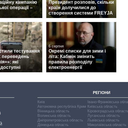
аційну кампанію
Президент розповів, скільки
кої операції –
країн долучилися до
створення системи FREYJA
6 серпня
стили тестування
Окремі списки для зими і
 переведень
літа: Кабмін змінить
я+»: які
правила розподілу
 доступні
електроенергії
РЕГІОНИ
Київ
Івано-Франківська обл
Автономна республіка Крим
Київська область
Вінницька область
Кіровоградська област
В
Волинська область
Луганська область
Дніпропетровська область
Львівська область
Й
Донецька область
Миколаївська область