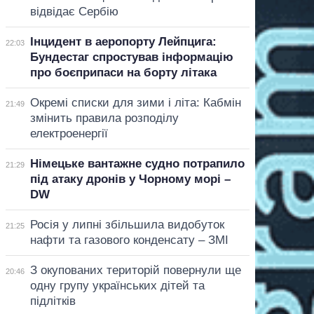
відвідає Сербію
Інцидент в аеропорту Лейпцига:
22:03
Бундестаг спростував інформацію
про боєприпаси на борту літака
Окремі списки для зими і літа: Кабмін
21:49
змінить правила розподілу
електроенергії
Німецьке вантажне судно потрапило
21:29
під атаку дронів у Чорному морі –
DW
Росія у липні збільшила видобуток
21:25
нафти та газового конденсату – ЗМІ
З окупованих територій повернули ще
20:46
одну групу українських дітей та
підлітків