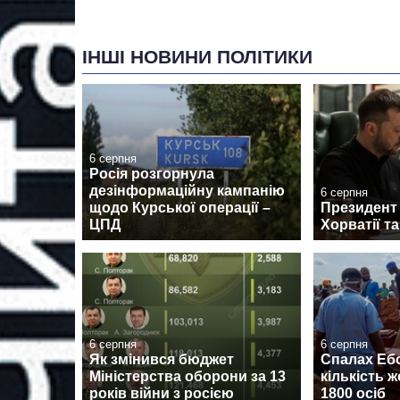
ІНШІ НОВИНИ ПОЛІТИКИ
6 серпня
Росія розгорнула
дезінформаційну кампанію
6 серпня
щодо Курської операції –
Президент
ЦПД
Хорватії т
6 серпня
6 серпня
Як змінився бюджет
Спалах Ебо
Міністерства оборони за 13
кількість 
років війни з росією
1800 осіб