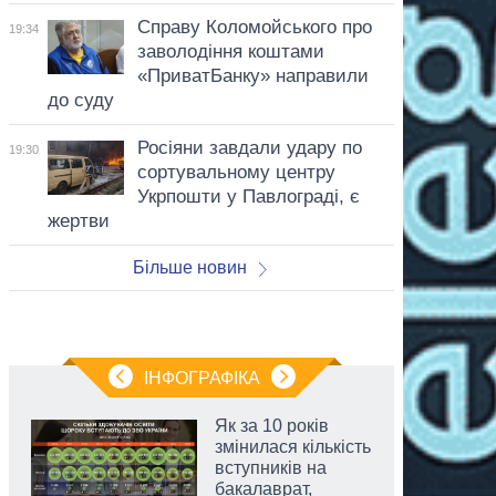
Справу Коломойського про
19:34
заволодіння коштами
«ПриватБанку» направили
до суду
Росіяни завдали удару по
19:30
сортувальному центру
Укрпошти у Павлограді, є
жертви
Більше новин
ІНФОГРАФІКА
Як за 10 років
змінилася кількість
вступників на
бакалаврат,