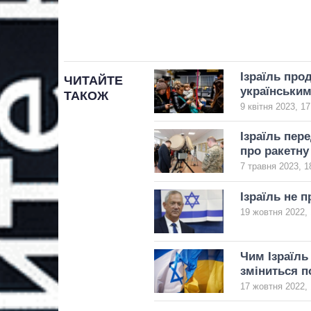
Ізраїль про
ЧИТАЙТЕ
українськи
ТАКОЖ
9 квітня 2023, 17
Ізраїль пер
про ракетну
7 травня 2023, 1
Ізраїль не 
19 жовтня 2022, 
Чим Ізраїль
зміниться п
17 жовтня 2022, 