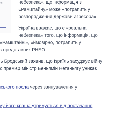
небезпека», що інформація з
ня
«Рамштайну» може «потрапить у
розпорядження держави-агресора».
Україна вважає, що є «реальна
небезпека» того, що інформація, що
 «Рамштайні», «ймовірно, потрапить у
в представник РНБО.
ль Бродський заявив, що Ізраїль засуджує війну
час прем'єр-міністр Беньямін Нетаньягу уникає
нського посла
через звинувачення у
му його країна утримується від постачання