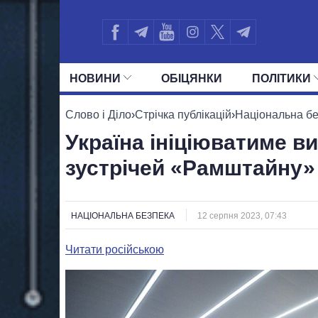
НОВИНИ
ОБIЦЯНКИ
ПОЛIТИКИ
УСІ ПОЛІТИКИ
ПРЕЗИДЕНТ І ОФ
Слово і Діло
›
Стрічка публікацій
›
Національна б
Україна ініціюватиме в
зустрічей «Рамштайну»
НАЦІОНАЛЬНА БЕЗПЕКА
12 серпня 2023, 07:43
Читати російською