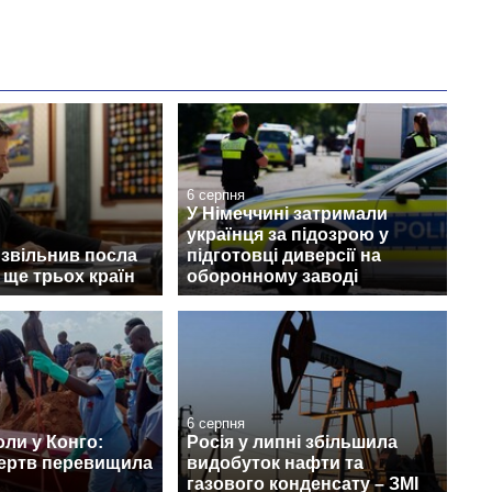
6 серпня
У Німеччині затримали
українця за підозрою у
 звільнив посла
підготовці диверсії на
а ще трьох країн
оборонному заводі
6 серпня
ли у Конго:
Росія у липні збільшила
жертв перевищила
видобуток нафти та
газового конденсату – ЗМІ