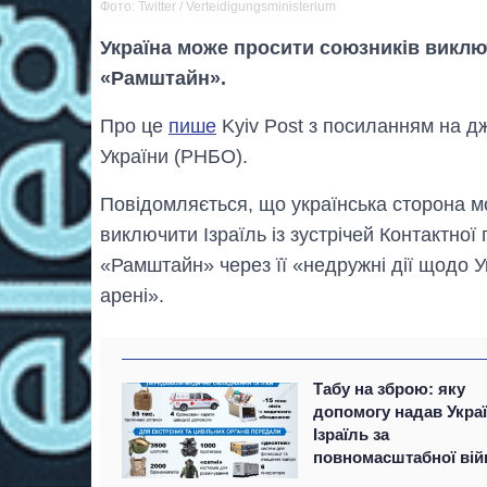
Фото: Twitter / Verteidigungsministerium
Україна може просити союзників викл
«Рамштайн».
Про це
пише
Kyiv Post з посиланням на д
України (РНБО).
Повідомляється, що українська сторона м
виключити Ізраїль із зустрічей Контактно
«Рамштайн» через її «недружні дії щодо У
арені».
Табу на зброю: яку
допомогу надав Украї
Ізраїль за
повномасштабної вій