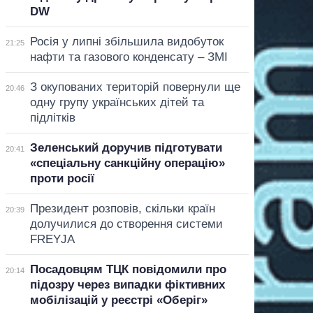
DW
Росія у липні збільшила видобуток
21:25
нафти та газового конденсату – ЗМІ
З окупованих територій повернули ще
20:46
одну групу українських дітей та
підлітків
Зеленський доручив підготувати
20:41
«спеціальну санкційну операцію»
проти росії
Президент розповів, скільки країн
20:39
долучилися до створення системи
FREYJA
Посадовцям ТЦК повідомили про
20:14
підозру через випадки фіктивних
мобілізацій у реєстрі «Оберіг»