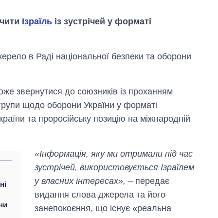
ючити
Ізраїль
із зустрічей у форматі
жерело в Раді національної безпеки та оборони
оже звернутися до союзників із проханням
ї групи щодо оборони України у форматі
країни та проросійську позицію на міжнародній
«Інформація, яку ми отримали під час
зустрічей, використовується Ізраїлем
у власних інтересах»,
– передає
ні
Скільки картоплі
видання слова джерела та його
вирощували в
ни
Україні до і під час
занепокоєння, що існує «реальна
великої війни