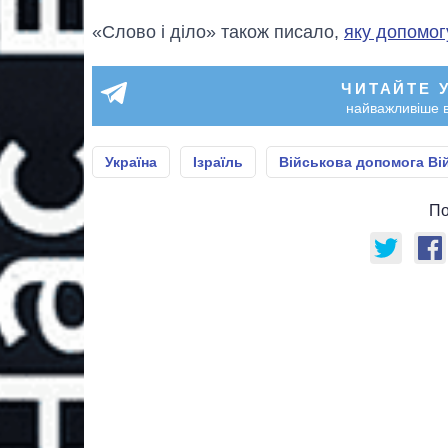
«Слово і діло» також писало,
яку допомогу
ЧИТАЙТЕ 
найважливіше в
Україна
Ізраїль
Військова допомога Ві
По