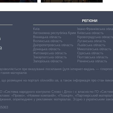
РЕГІОНИ
Київ
Івано-Франківська обл
Автономна республіка Крим
Київська область
Вінницька область
Кіровоградська област
В
Волинська область
Луганська область
Дніпропетровська область
Львівська область
Й
Донецька область
Миколаївська область
Житомирська область
Одеська область
Закарпатська область
Полтавська область
Запорізька область
Рівненська область
 дозволяється при вказуванні посилання (для інтернет-видань — гіперпоси
стання матеріалів.
, що розміщені на порталі slovoidilo.ua, а також інформація про стан вик
і ГО «Система народного контролю Слово і Діло» і є власністю ГО «Систе
еклами: «Промо», «Новини компаній», «Позиція», «Партнерський матеріал
судження, оприлюднені у рекламних матеріалах. Згідно з українським зак
-05063