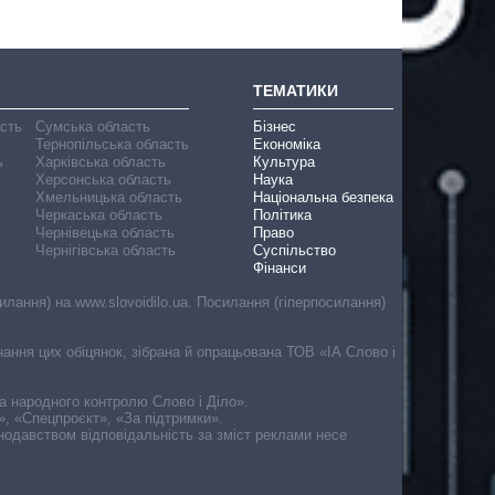
ТЕМАТИКИ
асть
Сумська область
Бізнес
Тернопільська область
Економіка
ь
Харківська область
Культура
Херсонська область
Наука
Хмельницька область
Національна безпека
Черкаська область
Політика
Чернівецька область
Право
Чернігівська область
Суспільство
Фінанси
лання) на www.slovoidilo.ua. Посилання (гіперпосилання)
онання цих обіцянок, зібрана й опрацьована ТОВ «ІА Слово і
ма народного контролю Слово і Діло».
», «Спецпроєкт», «За підтримки».
онодавством відповідальність за зміст реклами несе