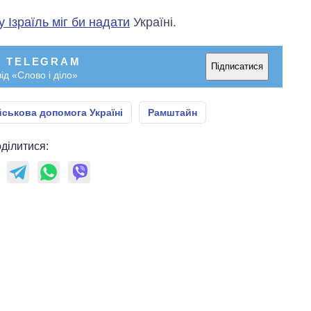
 Ізраїль міг би надати
Україні.
У TELEGRAM
Підписатися
ід «Слово і діло»
йськова допомога Україні
Рамштайн
ділитися: