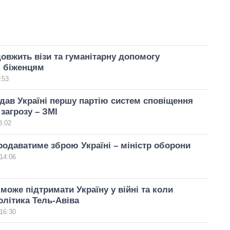
довжить візи та гуманітарну допомогу
м біженцям
:53
едав Україні першу партію систем сповіщення
 загрозу – ЗМІ
8:02
продаватиме зброю Україні – міністр оборони
14:06
 може підтримати Україну у війні та коли
олітика Тель-Авіва
16:30