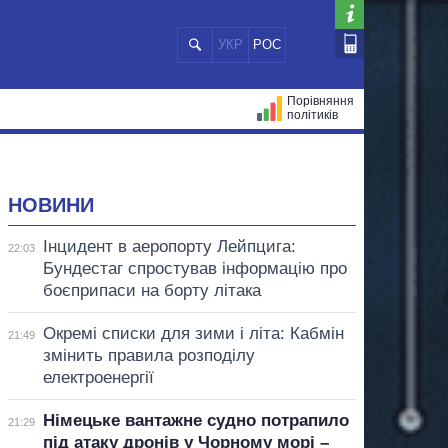
УКР
РОС
Порівняння
політиків
ЦІЙ
МЕРИ МІСТ
ВСІ ПЕРСОНИ
НОВИНИ
Інцидент в аеропорту Лейпцига:
22:03
Бундестаг спростував інформацію про
боєприпаси на борту літака
Окремі списки для зими і літа: Кабмін
21:49
змінить правила розподілу
електроенергії
Німецьке вантажне судно потрапило
21:29
під атаку дронів у Чорному морі –