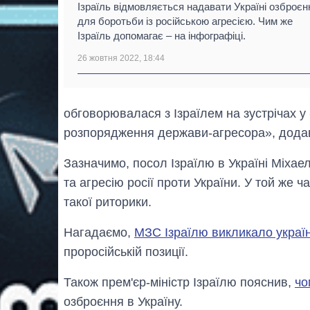
Ізраїль відмовляється надавати Україні озброєн
для боротьби із російською агресією. Чим же
Ізраїль допомагає – на інфографіці.
26 жовтня 2022, 18:44
обговорювалася з Ізраїлем на зустрічах у
розпорядження держави-агресора», дода
Зазначимо, посол Ізраїлю в Україні Міхае
та агресію росії проти України. У той же 
такої риторики.
Нагадаємо,
МЗС Ізраїлю викликало украї
проросійській позиції.
Також прем'єр-міністр Ізраїлю пояснив,
чо
озброєння в Україну.