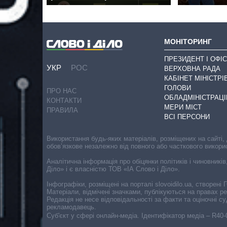
МОНІТОРИНГ
ПРЕЗИДЕНТ І ОФІС
УКР
РОС
ВЕРХОВНА РАДА
КАБІНЕТ МІНІСТРІ
ГОЛОВИ
ПРО НАС
ОБЛАДМІНІСТРАЦІ
КОНТАКТИ
МЕРИ МІСТ
ПРАВИЛА
ВСІ ПЕРСОНИ
Використання будь-яких матеріалів, розміщених на сайті,
обов’язкове незалежно від повного або часткового викори
Аналітична інформація про обіцянки політиків і чиновників
Діло» і є власністю ТОВ «ІА Слово і Діло».
Інфографіки, розміщені на порталі slovoidilo.ua, створен
Матеріали, відмічені значками, публікуються на правах р
Редакція не несе відповідальності за факти та оціночні 
рекламодавець.
Cуб'єкт у сфері онлайн-медіа. Ідентифікатор медіа – R40