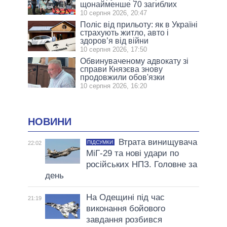
щонайменше 70 загиблих
10 серпня 2026, 20:47
Поліс від прильоту: як в Україні
страхують житло, авто і
здоров’я від війни
10 серпня 2026, 17:50
Обвинуваченому адвокату зі
справи Князєва знову
продовжили обов'язки
10 серпня 2026, 16:20
НОВИНИ
Втрата винищувача
ПІДСУМКИ
22:02
МіГ-29 та нові удари по
російських НПЗ. Головне за
день
На Одещині під час
21:19
виконання бойового
завдання розбився