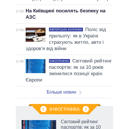
На Київщині посилять безпеку на
17:50
АЗС
Поліс від
АВТОРСЬКА КОЛОНКА
17:50
прильоту: як в Україні
страхують житло, авто і
здоров’я від війни
Світовий рейтинг
ІНФОГРАФІКА
17:45
паспортів: як за 10 років
змінилися позиції країн
Європи
Більше новин
ІНФОГРАФІКА
Світовий рейтинг
ть
паспортів: як за 10