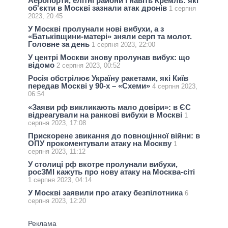
Аеропорти, елітні райони і навіть Кремль: які
об'єкти в Москві зазнали атак дронів
1 серпня
2023, 20:45
У Москві пролунали нові вибухи, а з
«Батьківщини-матері» зняли серп та молот.
Головне за день
1 серпня 2023, 22:00
У центрі Москви знову пролунав вибух: що
відомо
2 серпня 2023, 00:52
Росія обстрілює Україну ракетами, які Київ
передав Москві у 90-х – «Схеми»
4 серпня 2023,
06:54
«Заяви рф викликають мало довіри»: в ЄС
відреагували на ранкові вибухи в Москві
1
серпня 2023, 17:08
Прискорене звикання до повноцінної війни: в
ОПУ прокоментували атаку на Москву
1
серпня 2023, 11:12
У столиці рф вкотре пролунали вибухи,
росЗМІ кажуть про нову атаку на Москва-сіті
1 серпня 2023, 04:14
У Москві заявили про атаку безпілотника
6
серпня 2023, 12:20