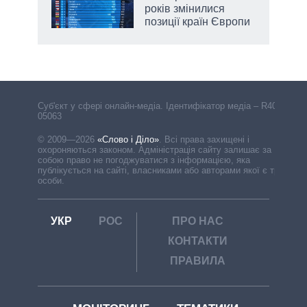
років змінилися
позиції країн Європи
Cуб'єкт у сфері онлайн-медіа. Ідентифікатор медіа – R40-
05063
© 2009—2026
«Слово і Діло»
.
Всі права захищені і
охороняються законом. Адміністрація сайту залишає за
собою право не погоджуватися з інформацією, яка
публікується на сайті, власниками або авторами якої є треті
особи.
УКР
РОС
ПРО НАС
КОНТАКТИ
ПРАВИЛА