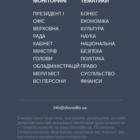
МОНІТОРИНГ
ТЕМАТИКИ
ПРЕЗИДЕНТ І
БІЗНЕС
ОФІС
ЕКОНОМІКА
ВЕРХОВНА
КУЛЬТУРА
РАДА
НАУКА
КАБІНЕТ
НАЦІОНАЛЬНА
МІНІСТРІВ
БЕЗПЕКА
ГОЛОВИ
ПОЛІТИКА
ОБЛАДМІНІСТРАЦІЙ
ПРАВО
МЕРИ МІСТ
СУСПІЛЬСТВО
ВСІ ПЕРСОНИ
ФІНАНСИ
info@slovoidilo.ua
Використання будь-яких матеріалів, розміщених на сайті,
дозволяється при вказуванні посилання (для інтернет-видань
— гіперпосилання) на www.slovoidilo.ua. Посилання
(гіперпосилання) обов’язкове незалежно від повного або
часткового використання матеріалів.