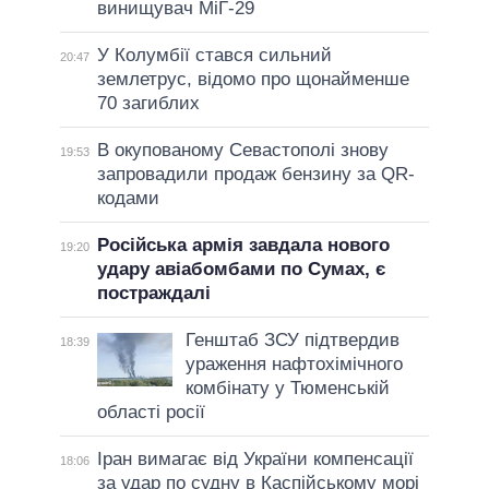
винищувач МіГ-29
У Колумбії стався сильний
20:47
землетрус, відомо про щонайменше
70 загиблих
В окупованому Севастополі знову
19:53
запровадили продаж бензину за QR-
кодами
Російська армія завдала нового
19:20
удару авіабомбами по Сумах, є
постраждалі
Генштаб ЗСУ підтвердив
18:39
ураження нафтохімічного
комбінату у Тюменській
області росії
Іран вимагає від України компенсації
18:06
за удар по судну в Каспійському морі