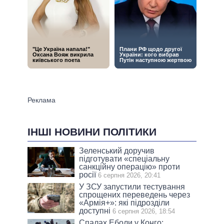
ІНШІ НОВИНИ ПОЛІТИКИ
Зеленський доручив
підготувати «спеціальну
санкційну операцію» проти
росії
6 серпня 2026, 20:41
У ЗСУ запустили тестування
спрощених переведень через
«Армія+»: які підрозділи
доступні
6 серпня 2026, 18:54
Спалах Еболи у Конго: