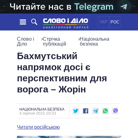
УКР
РОС
НОВИНИ
Слово і
›
Стрічка
›
Національна
Діло
публікацій
безпека
ОБIЦЯНКИ
СТРІЧКА
ПОЛІТИКА
Бахмутський
ПОДІЇ
ЕКОНОМІКА
напрямок досі є
ПОЛIТИКИ
СТАТТІ
СУСПІЛЬСТВО
перспективним для
ІНФОГРАФІКА
ДУМКИ
СВІТ
УСІ ПОЛІТИКИ
ворога – Жорін
ОГЛЯДИ
ПРЕЗИДЕНТ І ОФІС
ВІДЕО
ДАЙДЖЕСТИ
ВЕРХОВНА РАДА
ПІДТРИМАТИ
КАБІНЕТ МІНІСТРІВ
НАЦІОНАЛЬНА БЕЗПЕКА
4 серпня 2023, 03:33
ГОЛОВИ ОБЛАДМІНІСТРАЦІЙ
ПОРІВНЯННЯ ПОЛІТИКІВ
МЕРИ МІСТ
Читати російською
ВСІ ПЕРСОНИ