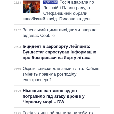
Росія вдарила по
ПІДСУМКИ
22:53
Лозовій і Павлограду, а
Стефанішиній обрали
запобіжний захід. Головне за день
Зеленський цими вихідними вперше
22:32
відвідає Сербію
Інцидент в аеропорту Лейпцига:
22:03
Бундестаг спростував інформацію
про боєприпаси на борту літака
Окремі списки для зими і літа: Кабмін
21:49
змінить правила розподілу
електроенергії
Німецьке вантажне судно
21:29
потрапило під атаку дронів у
Чорному морі – DW
Росія у липні збільшила видобуток
21:25