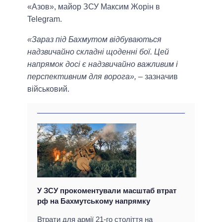
«Азов», майор ЗСУ Максим Жорін в
Telegram.
«Зараз під Бахмутом відбуваються
надзвичайно складні щоденні бої. Цей
напрямок досі є надзвичайно важливим і
перспективним для ворога»,
– зазначив
військовий.
У ЗСУ прокоментували масштаб втрат
рф на Бахмутському напрямку
Втрати для армії 21-го століття на