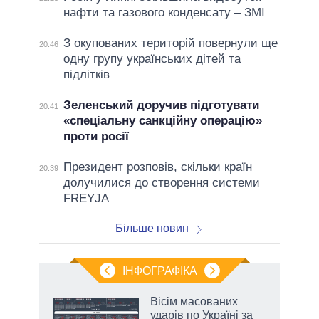
нафти та газового конденсату – ЗМІ
З окупованих територій повернули ще
20:46
одну групу українських дітей та
підлітків
Зеленський доручив підготувати
20:41
«спеціальну санкційну операцію»
проти росії
Президент розповів, скільки країн
20:39
долучилися до створення системи
FREYJA
Більше новин
ІНФОГРАФІКА
Вісім масованих
ть
ударів по Україні за