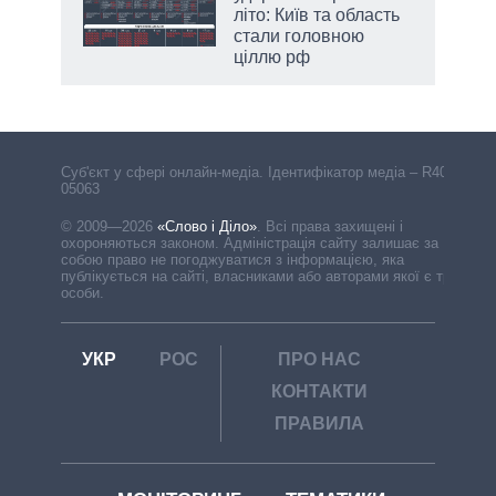
літо: Київ та область
стали головною
ціллю рф
Cуб'єкт у сфері онлайн-медіа. Ідентифікатор медіа – R40-
05063
© 2009—2026
«Слово і Діло»
.
Всі права захищені і
охороняються законом. Адміністрація сайту залишає за
собою право не погоджуватися з інформацією, яка
публікується на сайті, власниками або авторами якої є треті
особи.
УКР
РОС
ПРО НАС
КОНТАКТИ
ПРАВИЛА