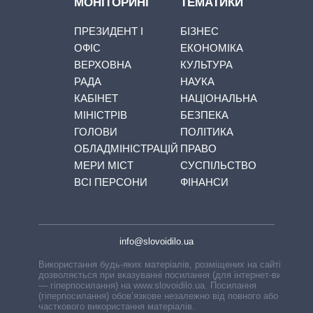
МОНІТОРИНГ
ТЕМАТИКИ
ПРЕЗИДЕНТ І
БІЗНЕС
ОФІС
ЕКОНОМІКА
ВЕРХОВНА
КУЛЬТУРА
РАДА
НАУКА
КАБІНЕТ
НАЦІОНАЛЬНА
МІНІСТРІВ
БЕЗПЕКА
ГОЛОВИ
ПОЛІТИКА
ОБЛАДМІНІСТРАЦІЙ
ПРАВО
МЕРИ МІСТ
СУСПІЛЬСТВО
ВСІ ПЕРСОНИ
ФІНАНСИ
info@slovoidilo.ua
Використання будь-яких матеріалів, розміщених на сайті,
дозволяється при вказуванні посилання (для інтернет-видань
— гіперпосилання) на www.slovoidilo.ua. Посилання
(гіперпосилання) обов’язкове незалежно від повного або
часткового використання матеріалів.