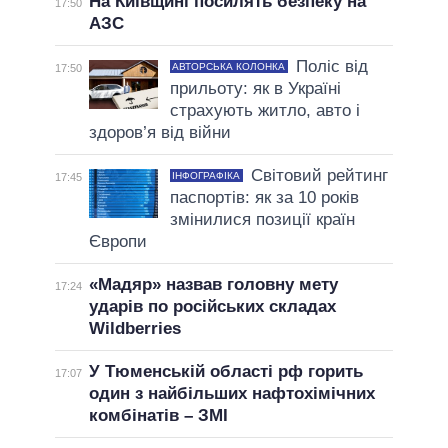
На Київщині посилять безпеку на
17:50
АЗС
Поліс від
АВТОРСЬКА КОЛОНКА
17:50
прильоту: як в Україні
страхують житло, авто і
здоров’я від війни
Світовий рейтинг
ІНФОГРАФІКА
17:45
паспортів: як за 10 років
змінилися позиції країн
Європи
«Мадяр» назвав головну мету
17:24
ударів по російських складах
Wildberries
У Тюменській області рф горить
17:07
один з найбільших нафтохімічних
комбінатів – ЗМІ