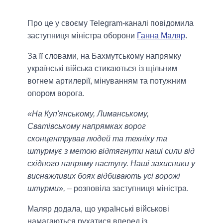
Про це у своєму Telegram-каналі повідомила
заступниця міністра оборони
Ганна Маляр
.
За її словами, на Бахмутському напрямку
українські війська стикаються із щільним
вогнем артилерії, мінуванням та потужним
опором ворога.
«На Куп'янському, Лиманському,
Сватівському напрямках ворог
сконцентрував людей та техніку та
штурмує з метою відтягнути наші сили від
східного напряму наступу. Наші захисники у
виснажливих боях відбивають усі ворожі
штурми»,
– розповіла заступниця міністра.
Маляр додала, що українські військові
намагаються рухатися вперед із