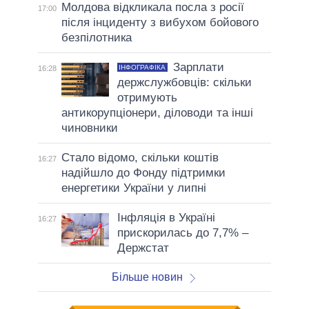
Молдова відкликала посла з росії
17:00
після інциденту з вибухом бойового
безпілотника
Зарплати
ІНФОГРАФІКА
16:28
держслужбовців: скільки
отримують
антикорупціонери, діловоди та інші
чиновники
Стало відомо, скільки коштів
16:27
надійшло до Фонду підтримки
енергетики України у липні
Інфляція в Україні
16:27
прискорилась до 7,7% –
Держстат
Більше новин