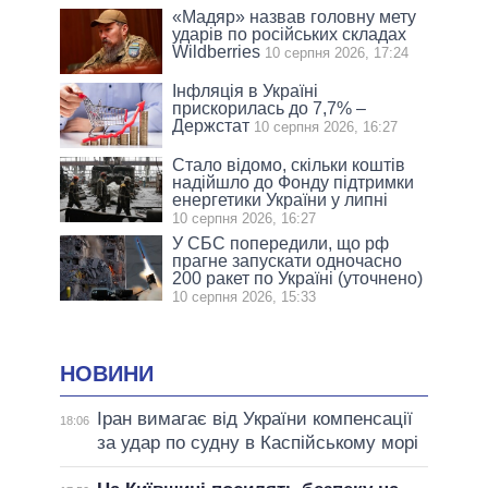
«Мадяр» назвав головну мету
ударів по російських складах
Wildberries
10 серпня 2026, 17:24
Інфляція в Україні
прискорилась до 7,7% –
Держстат
10 серпня 2026, 16:27
Стало відомо, скільки коштів
надійшло до Фонду підтримки
енергетики України у липні
10 серпня 2026, 16:27
У СБС попередили, що рф
прагне запускати одночасно
200 ракет по Україні (уточнено)
10 серпня 2026, 15:33
НОВИНИ
Іран вимагає від України компенсації
18:06
за удар по судну в Каспійському морі