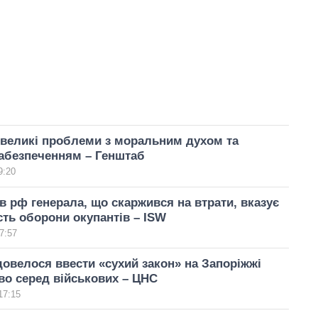
 великі проблеми з моральним духом та
абезпеченням – Генштаб
9:20
в рф генерала, що скаржився на втрати, вказує
сть оборони окупантів – ISW
7:57
овелося ввести «сухий закон» на Запоріжжі
во серед військових – ЦНС
17:15