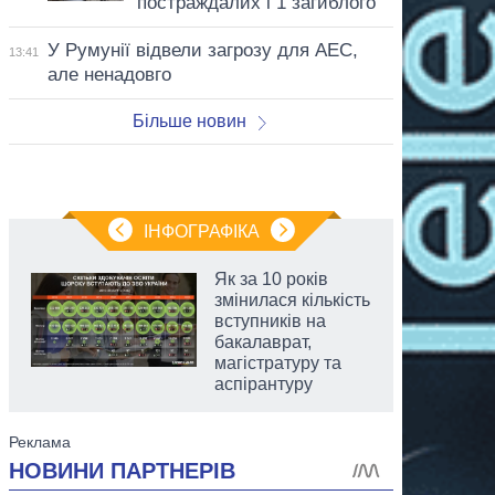
постраждалих і 1 загиблого
У Румунії відвели загрозу для АЕС,
13:41
але ненадовго
Більше новин
ІНФОГРАФІКА
Як за 10 років
змінилася кількість
вступників на
бакалаврат,
магістратуру та
аспірантуру