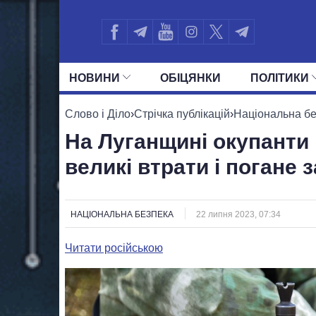
НОВИНИ
ОБIЦЯНКИ
ПОЛIТИКИ
УСІ ПОЛІТИКИ
ПРЕЗИДЕНТ І ОФ
Слово і Діло
›
Стрічка публікацій
›
Національна б
На Луганщині окупанти 
великі втрати і погане
НАЦІОНАЛЬНА БЕЗПЕКА
22 липня 2023, 07:34
Читати російською