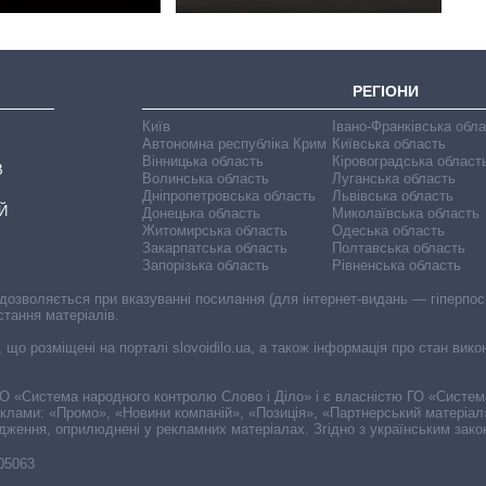
РЕГІОНИ
Київ
Івано-Франківська обл
Автономна республіка Крим
Київська область
Вінницька область
Кіровоградська област
В
Волинська область
Луганська область
Дніпропетровська область
Львівська область
Й
Донецька область
Миколаївська область
Житомирська область
Одеська область
Закарпатська область
Полтавська область
Запорізька область
Рівненська область
 дозволяється при вказуванні посилання (для інтернет-видань — гіперпоси
стання матеріалів.
, що розміщені на порталі slovoidilo.ua, а також інформація про стан вик
і ГО «Система народного контролю Слово і Діло» і є власністю ГО «Систе
еклами: «Промо», «Новини компаній», «Позиція», «Партнерський матеріал
судження, оприлюднені у рекламних матеріалах. Згідно з українським зак
-05063