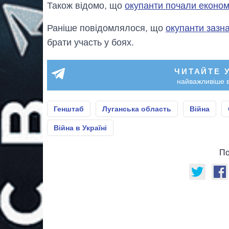
Також відомо, що
окупанти почали еконо
Раніше повідомлялося, що
окупанти зазн
брати участь у боях.
ЧИТАЙТЕ 
найважливіше в
Генштаб
Луганська область
Війна
Війна в Україні
По