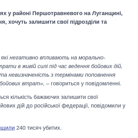
діях у районі Першотравневого на Луганщині,
ня, хочуть залишити свої підрозділи та
 які негативно впливають на морально-
рати в живій силі під час ведення бойових дій,
 та невизначеність з термінами поповнення
Скільки картоплі
и бойових втрат»,
– говориться у повідомленні.
вирощували в
Україні до і під час
великої війни
ься кількість бажаючих залишити свої
йових дій до російської федерації, повідомили у
вищили
240 тисяч убитих.