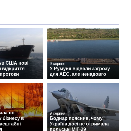
ув США нові
9 серпня
 відкриття
У Румунії відвели загрозу
 протоки
для АЕС, але ненадовго
ила по
9 серпня
 бізнесу в
Боднар пояснив, чому
масштабні
Україна досі не отримала
я
польські МіГ-29