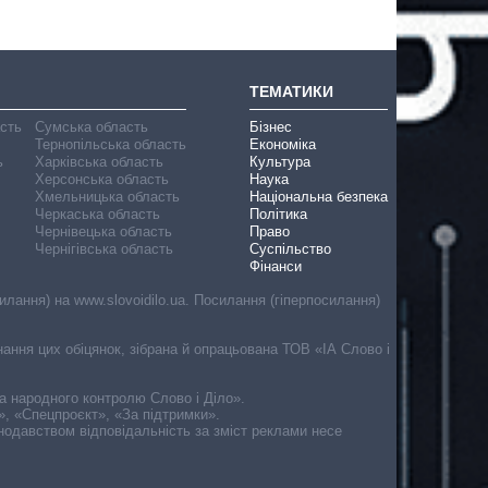
ТЕМАТИКИ
асть
Сумська область
Бізнес
Тернопільська область
Економіка
ь
Харківська область
Культура
Херсонська область
Наука
Хмельницька область
Національна безпека
Черкаська область
Політика
Чернівецька область
Право
Чернігівська область
Суспільство
Фінанси
лання) на www.slovoidilo.ua. Посилання (гіперпосилання)
онання цих обіцянок, зібрана й опрацьована ТОВ «ІА Слово і
ма народного контролю Слово і Діло».
», «Спецпроєкт», «За підтримки».
онодавством відповідальність за зміст реклами несе