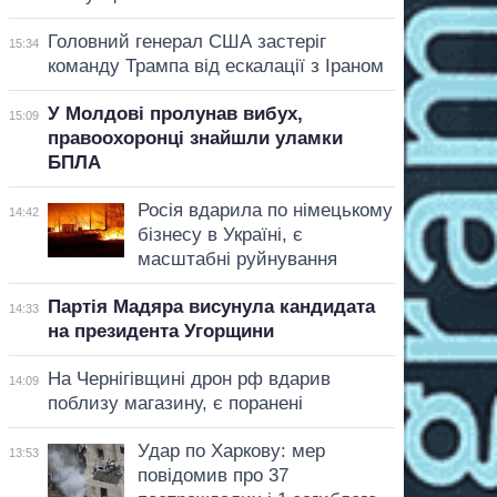
Головний генерал США застеріг
15:34
команду Трампа від ескалації з Іраном
У Молдові пролунав вибух,
15:09
правоохоронці знайшли уламки
БПЛА
Росія вдарила по німецькому
14:42
бізнесу в Україні, є
масштабні руйнування
Партія Мадяра висунула кандидата
14:33
на президента Угорщини
На Чернігівщині дрон рф вдарив
14:09
поблизу магазину, є поранені
Удар по Харкову: мер
13:53
повідомив про 37