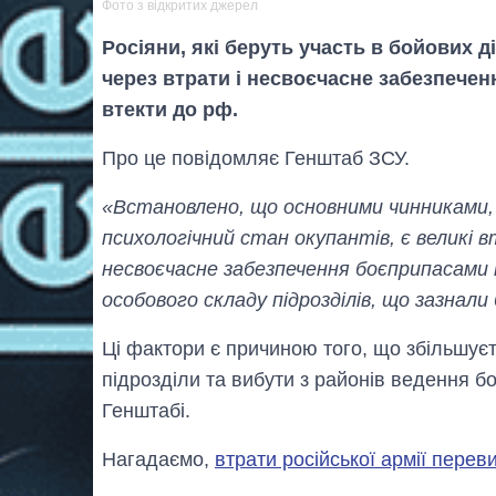
Фото з відкритих джерел
Росіяни, які беруть участь в бойових 
через втрати і несвоєчасне забезпечен
втекти до рф.
Про це повідомляє Генштаб ЗСУ.
«Встановлено, що основними чинниками,
психологічний стан окупантів, є великі вт
несвоєчасне забезпечення боєприпасами
особового складу підрозділів, що зазнал
Ці фактори є причиною того, що збільшуєт
підрозділи та вибути з районів ведення бо
Генштабі.
Нагадаємо,
втрати російської армії пере