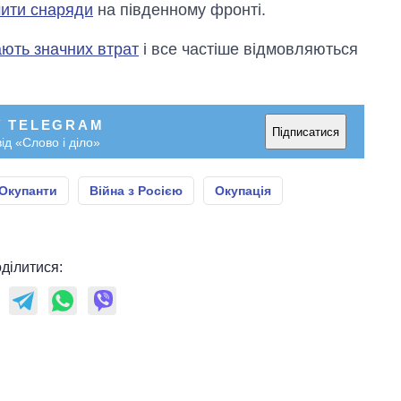
мити снаряди
на південному фронті.
ають значних втрат
і все частіше відмовляються
У TELEGRAM
Підписатися
ід «Слово і діло»
Окупанти
Війна з Росією
Окупація
ділитися: