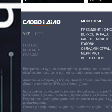
МОНІТОРИНГ
ПРЕЗИДЕНТ І ОФІС
УКР
РОС
ВЕРХОВНА РАДА
КАБІНЕТ МІНІСТРІ
ГОЛОВИ
ПРО НАС
ОБЛАДМІНІСТРАЦІ
КОНТАКТИ
МЕРИ МІСТ
ПРАВИЛА
ВСІ ПЕРСОНИ
Використання будь-яких матеріалів, розміщених на сайті,
обов’язкове незалежно від повного або часткового викори
Аналітична інформація про обіцянки політиків і чиновників
Діло» і є власністю ТОВ «ІА Слово і Діло».
Інфографіки, розміщені на порталі slovoidilo.ua, створен
Матеріали, відмічені значками, публікуються на правах р
Редакція не несе відповідальності за факти та оціночні 
рекламодавець.
Cуб'єкт у сфері онлайн-медіа. Ідентифікатор медіа – R40