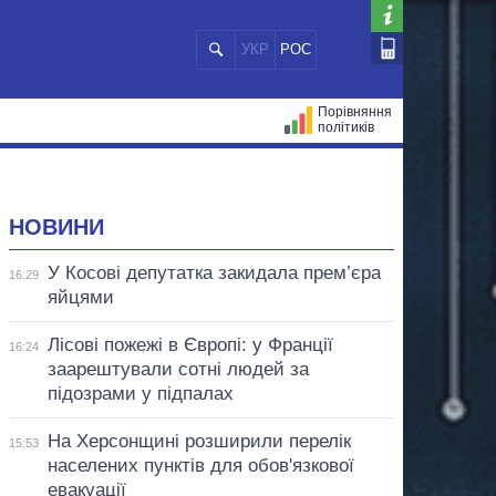
УКР
РОС
Порівняння
політиків
ЦІЙ
МЕРИ МІСТ
ВСІ ПЕРСОНИ
НОВИНИ
У Косові депутатка закидала прем’єра
16:29
яйцями
Лісові пожежі в Європі: у Франції
16:24
заарештували сотні людей за
підозрами у підпалах
На Херсонщині розширили перелік
15:53
населених пунктів для обов'язкової
евакуації