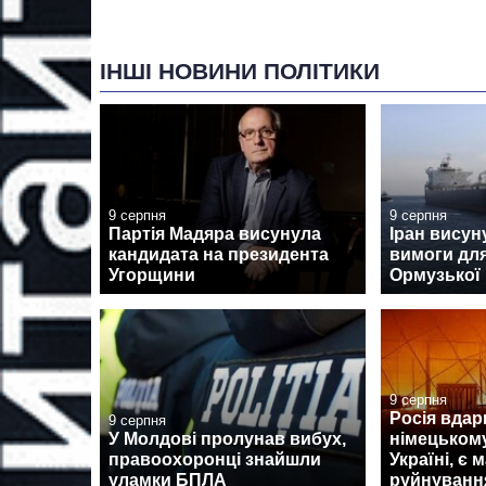
ІНШІ НОВИНИ ПОЛІТИКИ
9 серпня
9 серпня
Партія Мадяра висунула
Іран висун
кандидата на президента
вимоги для
Угорщини
Ормузької
9 серпня
Росія вдар
9 серпня
У Молдові пролунав вибух,
німецькому
правоохоронці знайшли
Україні, є 
уламки БПЛА
руйнуванн