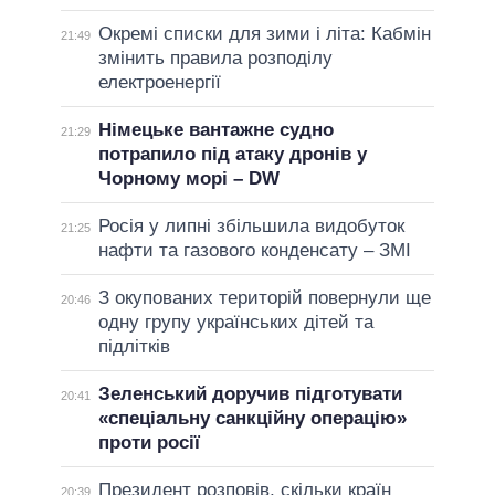
Окремі списки для зими і літа: Кабмін
21:49
змінить правила розподілу
електроенергії
Німецьке вантажне судно
21:29
потрапило під атаку дронів у
Чорному морі – DW
Росія у липні збільшила видобуток
21:25
нафти та газового конденсату – ЗМІ
З окупованих територій повернули ще
20:46
одну групу українських дітей та
підлітків
Зеленський доручив підготувати
20:41
«спеціальну санкційну операцію»
проти росії
Президент розповів, скільки країн
20:39