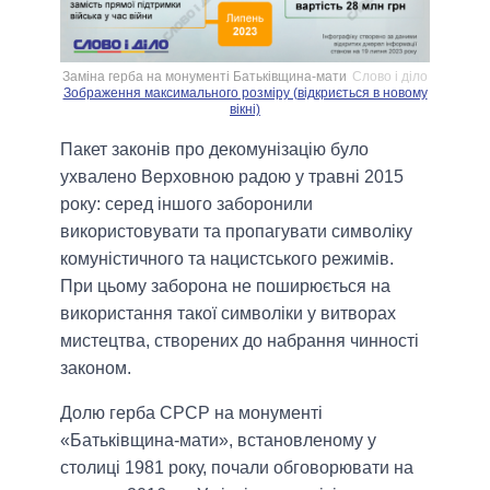
Заміна герба на монументі Батьківщина-мати
Слово і діло
Зображення максимального розміру (відкриється в новому
вікні)
Пакет законів про декомунізацію було
ухвалено Верховною радою у травні 2015
року: серед іншого заборонили
використовувати та пропагувати символіку
комуністичного та нацистського режимів.
При цьому заборона не поширюється на
використання такої символіки у витворах
мистецтва, створених до набрання чинності
законом.
Долю герба СРСР на монументі
«Батьківщина-мати», встановленому у
столиці 1981 року, почали обговорювати на