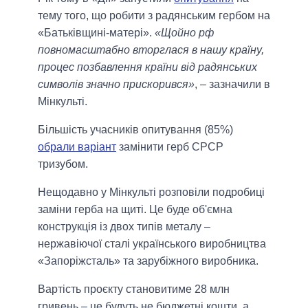
тему того, що робити з радянським гербом на
«Батьківщині-матері».
«Щойно рф
повномасштабно вторглася в нашу країну,
процес позбавлення країни від радянських
символів значно прискорився»
, – зазначили в
Мінкульті.
Більшість учасників опитування (85%)
обрали варіант
замінити герб СРСР
тризубом.
Нещодавно у Мінкульті розповіли подробиці
заміни герба на щиті. Це буде об'ємна
конструкція із двох типів металу –
нержавіючої сталі українського виробництва
«Запоріжсталь» та зарубіжного виробника.
Вартість проєкту становитиме 28 млн
гривень – це будуть не бюджетні кошти, а