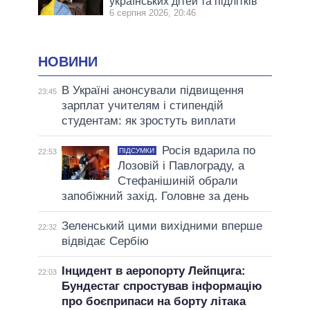
українських дітей та підлітків
6 серпня 2026, 20:46
НОВИНИ
В Україні анонсували підвищення
23:45
зарплат учителям і стипендій
студентам: як зростуть виплати
Росія вдарила по
ПІДСУМКИ
22:53
Лозовій і Павлограду, а
Стефанішиній обрали
запобіжний захід. Головне за день
Зеленський цими вихідними вперше
22:32
відвідає Сербію
Інцидент в аеропорту Лейпцига:
22:03
Бундестаг спростував інформацію
про боєприпаси на борту літака