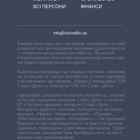
ВСІ ПЕРСОНИ
ФІНАНСИ
info@slovoidilo.ua
Використання будь-яких матеріалів, розміщених на сайті,
дозволяється при вказуванні посилання (для інтернет-видань
— гіперпосилання) на www.slovoidilo.ua. Посилання
(гіперпосилання) обов’язкове незалежно від повного або
часткового використання матеріалів.
Аналітична інформація про обіцянки політиків і чиновників,
що розміщені на порталі slovoidilo.ua, а також інформація про
стан виконання цих обіцянок, зібрана й опрацьована ТОВ «ІА
Слово і Діло» і є власністю ТОВ «ІА Слово і Діло».
Інфографіки, розміщені на порталі slovoidilo.ua, створені ГО
«Система народного контролю Слово і Діло» і є власністю
ГО «Система народного контролю Слово і Діло».
Матеріали, відмічені значками, публікуються на правах
реклами: «Промо», «Новини компаній», «Позиція»,
«Партнерський матеріал», «Спецпроєкт», «За підтримки».
Редакція не несе відповідальності за факти та оціночні
судження, оприлюднені у рекламних матеріалах. Згідно з
українським законодавством відповідальність за зміст
реклами несе рекламодавець.