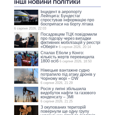
ІНШІ НОВИНИ ПОЛІТИКИ
Інцидент в аеропорту
Лейпцига: Бундестаг
спростував інформацію про
боєприпаси на борту літака
6 серпня 2026, 22:03
Посадовцям ТЦК повідомили
про підозру через випадки
фіктивних мобілізацій у реєстрі
«Оберіг»
6 серпня 2026, 20:14
Спалах Еболи у Конго:
кількість жертв перевищила
1800 осіб
6 серпня 2026, 18:50
Німецьке вантажне судно
потрапило під атаку дронів у
Чорному морі – DW
6 серпня 2026, 21:29
Росія у липні збільшила
видобуток нафти та газового
конденсату – ЗМІ
6 серпня 2026, 21:25
З окупованих територій
повернули ще одну групу