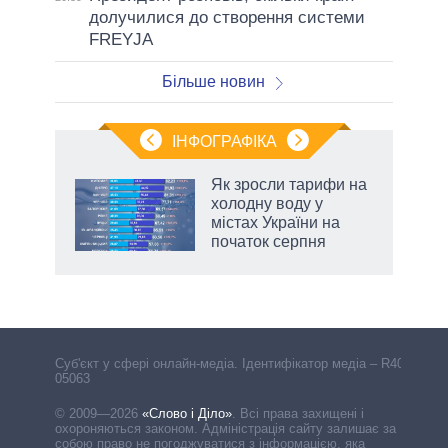
долучилися до створення системи
FREYJA
Більше новин
ІНФОГРАФІКА
Як зросли тарифи на
ть
холодну воду у
містах України на
початок серпня
Cуб'єкт у сфері онлайн-медіа. Ідентифікатор медіа – R40-
05063
© 2009—2026
«Слово і Діло»
.
Всі права захищені і
охороняються законом. Адміністрація сайту залишає за
собою право не погоджуватися з інформацією, яка