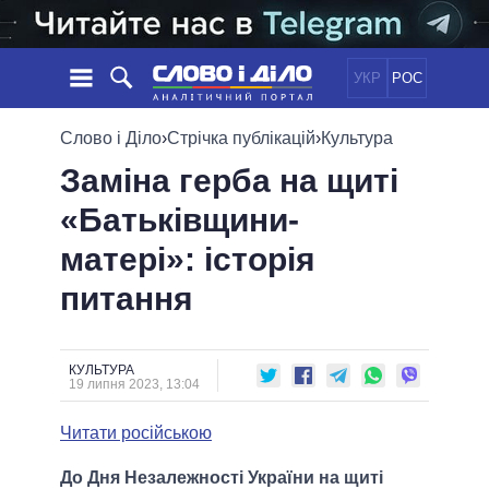
УКР
РОС
НОВИНИ
Слово і Діло
›
Стрічка публікацій
›
Культура
Заміна герба на щиті
ОБIЦЯНКИ
СТРІЧКА
ПОЛІТИКА
«Батьківщини-
ПОДІЇ
ЕКОНОМІКА
ПОЛIТИКИ
матері»: історія
СТАТТІ
СУСПІЛЬСТВО
ІНФОГРАФІКА
ДУМКИ
СВІТ
УСІ ПОЛІТИКИ
питання
ОГЛЯДИ
ПРЕЗИДЕНТ І ОФІС
ВІДЕО
ДАЙДЖЕСТИ
ВЕРХОВНА РАДА
КУЛЬТУРА
ПІДТРИМАТИ
КАБІНЕТ МІНІСТРІВ
19 липня 2023, 13:04
ГОЛОВИ ОБЛАДМІНІСТРАЦІЙ
ПОРІВНЯННЯ ПОЛІТИКІВ
Читати російською
МЕРИ МІСТ
ВСІ ПЕРСОНИ
До Дня Незалежності України на щиті