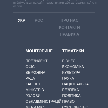
публікується на сайті, власниками або авторами якої є треті
особи.
УКР
РОС
ПРО НАС
КОНТАКТИ
ПРАВИЛА
МОНІТОРИНГ
ТЕМАТИКИ
ПРЕЗИДЕНТ І
БІЗНЕС
ОФІС
ЕКОНОМІКА
ВЕРХОВНА
КУЛЬТУРА
РАДА
НАУКА
КАБІНЕТ
НАЦІОНАЛЬНА
МІНІСТРІВ
БЕЗПЕКА
ГОЛОВИ
ПОЛІТИКА
ОБЛАДМІНІСТРАЦІЙ
ПРАВО
МЕРИ МІСТ
СУСПІЛЬСТВО