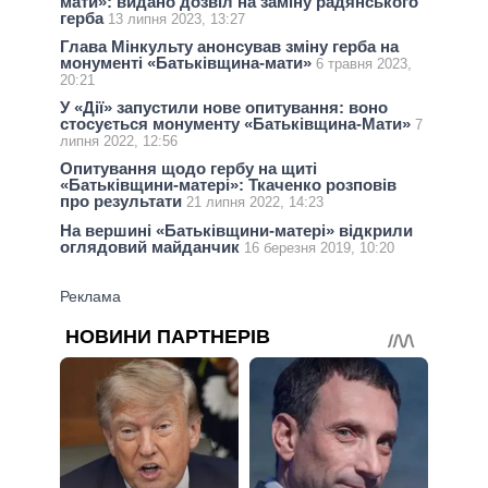
мати»: видано дозвіл на заміну радянського
герба
13 липня 2023, 13:27
Глава Мінкульту анонсував зміну герба на
монументі «Батьківщина-мати»
6 травня 2023,
20:21
У «Дії» запустили нове опитування: воно
стосується монументу «Батьківщина-Мати»
7
липня 2022, 12:56
Опитування щодо гербу на щиті
«Батьківщини-матері»: Ткаченко розповів
про результати
21 липня 2022, 14:23
На вершині «Батьківщини-матері» відкрили
оглядовий майданчик
16 березня 2019, 10:20