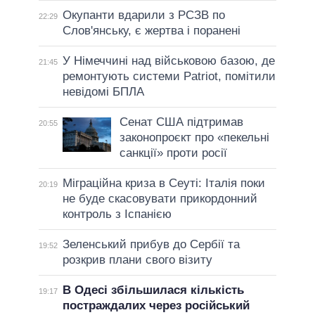
Окупанти вдарили з РСЗВ по
22:29
Слов'янську, є жертва і поранені
У Німеччині над військовою базою, де
21:45
ремонтують системи Patriot, помітили
невідомі БПЛА
Сенат США підтримав
20:55
законопроєкт про «пекельні
санкції» проти росії
Міграційна криза в Сеуті: Італія поки
20:19
не буде скасовувати прикордонний
контроль з Іспанією
Зеленський прибув до Сербії та
19:52
розкрив плани свого візиту
В Одесі збільшилася кількість
19:17
постраждалих через російський