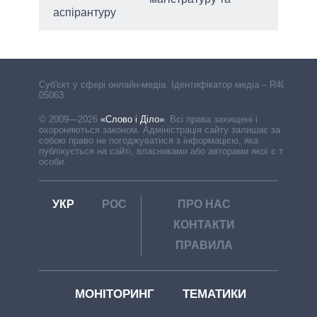
аспірантуру
Cуб'єкт у сфері онлайн-медіа. Ідентифікатор медіа – R40-
05063
© 2009—2026
«Слово і Діло»
.
Всі права захищені і
охороняються законом. Адміністрація сайту залишає за
собою право не погоджуватися з інформацією, яка
публікується на сайті, власниками або авторами якої є треті
особи.
УКР
РОС
ПРО НАС
КОНТАКТИ
ПРАВИЛА
МОНІТОРИНГ
ТЕМАТИКИ