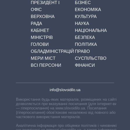
ПРЕЗИДЕНТ І
БІЗНЕС
ОФІС
ЕКОНОМІКА
ВЕРХОВНА
КУЛЬТУРА
РАДА
НАУКА
КАБІНЕТ
НАЦІОНАЛЬНА
МІНІСТРІВ
БЕЗПЕКА
ГОЛОВИ
ПОЛІТИКА
ОБЛАДМІНІСТРАЦІЙ
ПРАВО
МЕРИ МІСТ
СУСПІЛЬСТВО
ВСІ ПЕРСОНИ
ФІНАНСИ
info@slovoidilo.ua
Використання будь-яких матеріалів, розміщених на сайті,
дозволяється при вказуванні посилання (для інтернет-видань
— гіперпосилання) на www.slovoidilo.ua. Посилання
(гіперпосилання) обов’язкове незалежно від повного або
часткового використання матеріалів.
Аналітична інформація про обіцянки політиків і чиновників,
що розміщені на порталі slovoidilo.ua, а також інформація про