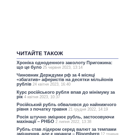
ЧИТАЙТЕ ТАКОЖ
Хроніка одноденного заколоту Пригожина:
що це було
25 червня 2023, 13:14
Чиновник Держдуми рф за 4 місяці
«збагатив» аферистів на десятки мільйонів
рублів
24 квітня 2023, 16:40
Курс російського рубля впав до мінімуму за
рік
4 квітня 2023, 10:37
Російський рубль обвалився до найнижчого
рівня з початку травня
21 грудня 2022, 14:19
Росія штучно зміцнює рубль, застосовуючи
махінації – РНБО
2 липня 2022, 13:38
Рубль став лідером серед валют за темпами
зміцнення, але є нюанси – Bloomberg
12 травня