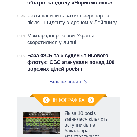
обстріл стадіону «Чорноморець»
Чехія посилить захист аеропортів
18:45
після інциденту з дроном у Лейпцигу
Міжнародні резерви України
18:09
скоротилися у липні
База ФСБ та 6 суден «тіньового
18:05
флоту»: СБС атакували понад 100
ворожих цілей росіян
Більше новин
ІНФОГРАФІКА
жет
Як за 10 років
змінилася кількість
ків
вступників на
бакалаврат,
магістратуру та