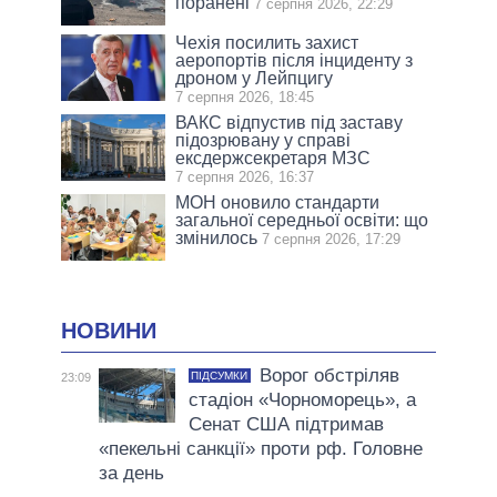
поранені
7 серпня 2026, 22:29
Чехія посилить захист
аеропортів після інциденту з
дроном у Лейпцигу
7 серпня 2026, 18:45
ВАКС відпустив під заставу
підозрювану у справі
ексдержсекретаря МЗС
7 серпня 2026, 16:37
МОН оновило стандарти
загальної середньої освіти: що
змінилось
7 серпня 2026, 17:29
НОВИНИ
Ворог обстріляв
ПІДСУМКИ
23:09
стадіон «Чорноморець», а
Сенат США підтримав
«пекельні санкції» проти рф. Головне
за день