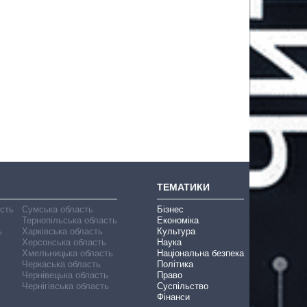
ТЕМАТИКИ
асть
Сумська область
Бізнес
Тернопільська область
Економіка
ь
Харківська область
Культура
Херсонська область
Наука
Хмельницька область
Національна безпека
Черкаська область
Політика
Чернівецька область
Право
Чернігівська область
Суспільство
Фінанси