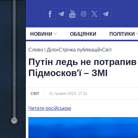
НОВИНИ
ОБIЦЯНКИ
ПОЛIТИКИ
УСІ ПОЛІТИКИ
ПРЕЗИДЕНТ І ОФ
Слово і Діло
›
Стрічка публікацій
›
Світ
Путін ледь не потрапив 
Підмосков'ї – ЗМІ
СВІТ
31 травня 2023, 17:31
Читати російською