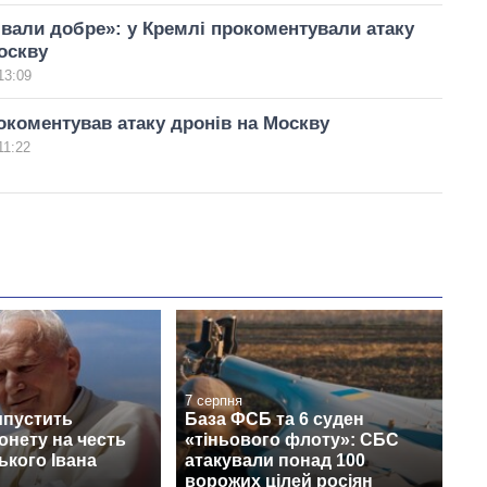
вали добре»: у Кремлі прокоментували атаку
оскву
13:09
коментував атаку дронів на Москву
11:22
7 серпня
ипустить
База ФСБ та 6 суден
онету на честь
«тіньового флоту»: СБС
кого Івана
атакували понад 100
ворожих цілей росіян