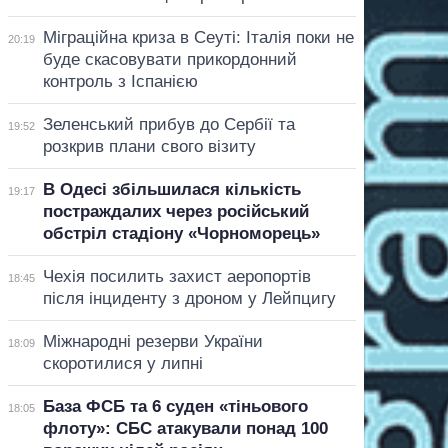
Міграційна криза в Сеуті: Італія поки не
20:19
буде скасовувати прикордонний
контроль з Іспанією
Зеленський прибув до Сербії та
19:52
розкрив плани свого візиту
В Одесі збільшилася кількість
19:17
постраждалих через російський
обстріл стадіону «Чорноморець»
Чехія посилить захист аеропортів
18:45
після інциденту з дроном у Лейпцигу
Міжнародні резерви України
18:09
скоротилися у липні
База ФСБ та 6 суден «тіньового
18:05
флоту»: СБС атакували понад 100