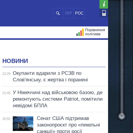
УКР
РОС
Порівняння
політиків
ЦІЙ
МЕРИ МІСТ
ВСІ ПЕРСОНИ
НОВИНИ
Окупанти вдарили з РСЗВ по
22:29
Слов'янську, є жертва і поранені
У Німеччині над військовою базою, де
21:45
ремонтують системи Patriot, помітили
невідомі БПЛА
Сенат США підтримав
20:55
законопроєкт про «пекельні
санкції» проти росії