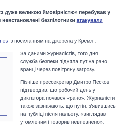
«з дуже великою ймовірністю» перебував у
и невстановлені безпілотники
атакували
mes
із посиланням на джерела у Кремлі.
За даними журналістів, того дня
служба безпеки підняла путіна рано
вранці через повітряну загрозу.
я
Пізніше прессекретар Дмитро Пєсков
Вісім масованих
підтвердив, що робочий день у
ударів по Україні
за літо: Київ та
диктатора почався «рано». Журналісти
область стали
також зазначають, що путін, з'явившись
головною ціллю
рф
на публіці після нальоту, «виглядав
утомленим і говорив невпевнено».