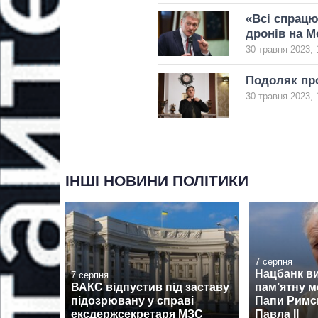
«Всі спрацю
дронів на М
30 травня 2023, 
Подоляк про
30 травня 2023, 
ІНШІ НОВИНИ ПОЛІТИКИ
7 серпня
Нацбанк в
7 серпня
ВАКС відпустив під заставу
пам’ятну м
підозрювану у справі
Папи Римсь
ексдержсекретаря МЗС
Павла II