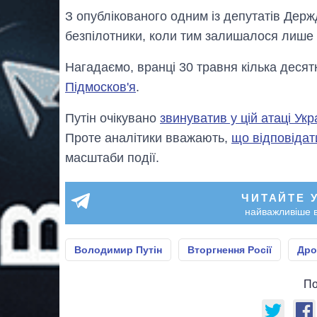
З опублікованого одним із депутатів Дер
безпілотники, коли тим залишалося лише 1
Нагадаємо, вранці 30 травня кілька десят
Підмосков'я
.
Путін очікувано
звинуватив у цій атаці Укр
Проте аналітики вважають,
що відповідат
масштаби події.
ЧИТАЙТЕ 
найважливіше в
Володимир Путін
Вторгнення Росії
Дро
По