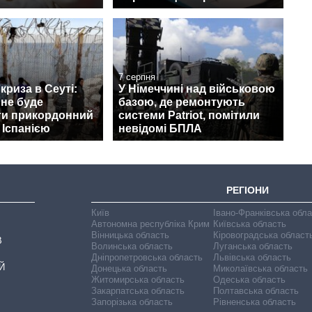
7 серпня
криза в Сеуті:
У Німеччині над військовою
 не буде
базою, де ремонтують
ти прикордонний
системи Patriot, помітили
 Іспанією
невідомі БПЛА
РЕГІОНИ
Київ
Івано-Франківська обл
Автономна республіка Крим
Київська область
Вінницька область
Кіровоградська област
В
Волинська область
Луганська область
Дніпропетровська область
Львівська область
Й
Донецька область
Миколаївська область
Житомирська область
Одеська область
Закарпатська область
Полтавська область
Запорізька область
Рівненська область