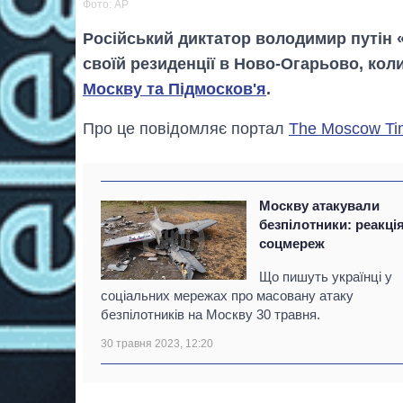
Фото: AP
Російський диктатор володимир путін 
своїй резиденції в Ново-Огарьово, кол
Москву та Підмосков'я
.
Про це повідомляє портал
The Moscow Ti
Москву атакували
безпілотники: реакці
соцмереж
Що пишуть українці у
соціальних мережах про масовану атаку
безпілотників на Москву 30 травня.
30 травня 2023, 12:20