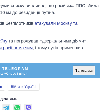
ждуми списку випливає, що російська ППО збила
0 км до резиденції путіна.
ків безпілотників
атакували Москву та
аїну
та погрожував «дзеркальними діями».
и росії нема чим
, і тому путін применшив
У TELEGRAM
Підписатися
ід «Слово і діло»
н
Війна в Україні
ділитися: