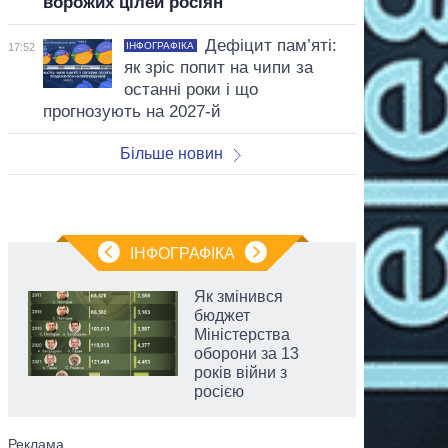
ворожих цілей росіян
Дефіцит пам’яті:
ІНФОГРАФІКА
17:52
як зріс попит на чипи за
останні роки і що
прогнозують на 2027-й
Більше новин
ІНФОГРАФІКА
Як змінився
бюджет
Міністерства
оборони за 13
років війни з
росією