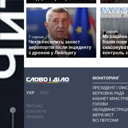
7 серпня
Міграційна 
7 серпня
Чехія посилить захист
Італія поки
аеропортів після інциденту
скасовува
з дроном у Лейпцигу
контроль з
МОНІТОРИНГ
ПРЕЗИДЕНТ І ОФІС
УКР
РОС
ВЕРХОВНА РАДА
КАБІНЕТ МІНІСТРІ
ГОЛОВИ
ПРО НАС
ОБЛАДМІНІСТРАЦІ
КОНТАКТИ
МЕРИ МІСТ
ПРАВИЛА
ВСІ ПЕРСОНИ