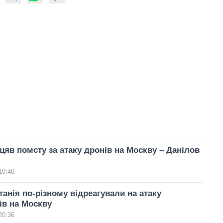
цяв помсту за атаку дронів на Москву – Данілов
10:46
анія по-різному відреагували на атаку
ів на Москву
20:36