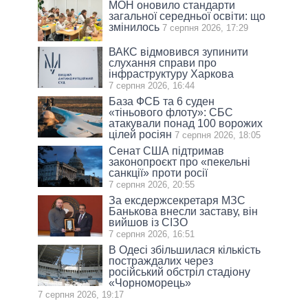
МОН оновило стандарти
загальної середньої освіти: що
змінилось
7 серпня 2026, 17:29
ВАКС відмовився зупинити
слухання справи про
інфраструктуру Харкова
7 серпня 2026, 16:44
База ФСБ та 6 суден
«тіньового флоту»: СБС
атакували понад 100 ворожих
цілей росіян
7 серпня 2026, 18:05
Сенат США підтримав
законопроєкт про «пекельні
санкції» проти росії
7 серпня 2026, 20:55
За ексдержсекретаря МЗС
Банькова внесли заставу, він
вийшов із СІЗО
7 серпня 2026, 16:51
В Одесі збільшилася кількість
постраждалих через
російський обстріл стадіону
«Чорноморець»
7 серпня 2026, 19:17