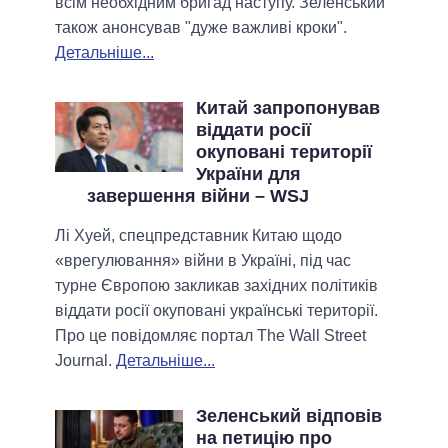
всім необхідним бригад наступу. Зеленський
також анонсував "дуже важливі кроки".
Детальніше...
Китай запропонував
віддати росії
окуповані території
України для
завершення війни – WSJ
Лі Хуей, спецпредставник Китаю щодо
«врегулювання» війни в Україні, під час
турне Європою закликав західних політиків
віддати росії окуповані українські території.
Про це повідомляє портал The Wall Street
Journal.
Детальніше...
Зеленський відповів
на петицію про