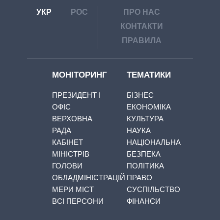
УКР
РОС
ПРО НАС
КОНТАКТИ
ПРАВИЛА
МОНІТОРИНГ
ТЕМАТИКИ
ПРЕЗИДЕНТ І
БІЗНЕС
ОФІС
ЕКОНОМІКА
ВЕРХОВНА
КУЛЬТУРА
РАДА
НАУКА
КАБІНЕТ
НАЦІОНАЛЬНА
МІНІСТРІВ
БЕЗПЕКА
ГОЛОВИ
ПОЛІТИКА
ОБЛАДМІНІСТРАЦІЙ
ПРАВО
МЕРИ МІСТ
СУСПІЛЬСТВО
ВСІ ПЕРСОНИ
ФІНАНСИ