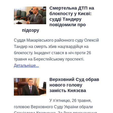
Смертельна ДТП на
блокпосту у Києві:
судді Тандиру
повідомили про
підозру
Суддя Макарівського районного суду Олексій
Тандир на смерть збив нацгвардійця на
блокпосту. Інцидент стався в ніч проти 26
травня на Берестейському проспекті.
Детальніше...
Верховний Суд обрав
нового голову
замість Князєва
У п'ятницю, 26 травня,
головою Верховного Суду України обрали