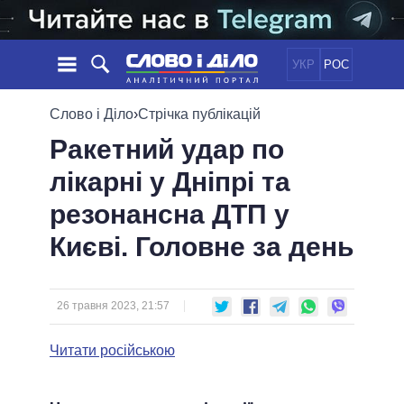
УКР
РОС
НОВИНИ
Слово і Діло
›
Стрічка публікацій
Ракетний удар по
ОБIЦЯНКИ
СТРІЧКА
ПОЛІТИКА
лікарні у Дніпрі та
ПОДІЇ
ЕКОНОМІКА
ПОЛIТИКИ
резонансна ДТП у
СТАТТІ
СУСПІЛЬСТВО
ІНФОГРАФІКА
ДУМКИ
СВІТ
УСІ ПОЛІТИКИ
Києві. Головне за день
ОГЛЯДИ
ПРЕЗИДЕНТ І ОФІС
ВІДЕО
ДАЙДЖЕСТИ
ВЕРХОВНА РАДА
26 травня 2023, 21:57
ПІДТРИМАТИ
КАБІНЕТ МІНІСТРІВ
ГОЛОВИ ОБЛАДМІНІСТРАЦІЙ
Читати російською
ПОРІВНЯННЯ ПОЛІТИКІВ
МЕРИ МІСТ
ВСІ ПЕРСОНИ