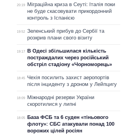
Міграційна криза в Сеуті: Італія поки
20:19
не буде скасовувати прикордонний
контроль з Іспанією
Зеленський прибув до Сербії та
19:52
розкрив плани свого візиту
В Одесі збільшилася кількість
19:17
постраждалих через російський
обстріл стадіону «Чорноморець»
Чехія посилить захист аеропортів
18:45
після інциденту з дроном у Лейпцигу
Міжнародні резерви України
18:09
скоротилися у липні
База ФСБ та 6 суден «тіньового
18:05
флоту»: СБС атакували понад 100
ворожих цілей росіян