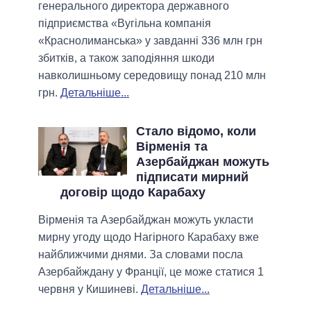
генерального директора державного
підприємства «Вугільна компанія
«Краснолиманська» у завданні 336 млн грн
збитків, а також заподіяння шкоди
навколишньому середовищу понад 210 млн
грн.
Детальніше...
Стало відомо, коли
Вірменія та
Азербайджан можуть
підписати мирний
договір щодо Карабаху
Вірменія та Азербайджан можуть укласти
мирну угоду щодо Нагірного Карабаху вже
найближчими днями. За словами посла
Азербайждану у Франції, це може статися 1
червня у Кишиневі.
Детальніше...