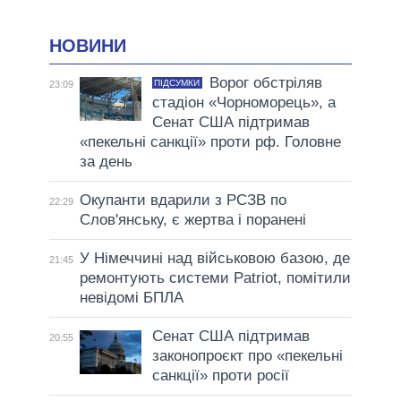
НОВИНИ
Ворог обстріляв
ПІДСУМКИ
23:09
стадіон «Чорноморець», а
Сенат США підтримав
«пекельні санкції» проти рф. Головне
за день
Окупанти вдарили з РСЗВ по
22:29
Слов'янську, є жертва і поранені
У Німеччині над військовою базою, де
21:45
ремонтують системи Patriot, помітили
невідомі БПЛА
Сенат США підтримав
20:55
законопроєкт про «пекельні
санкції» проти росії