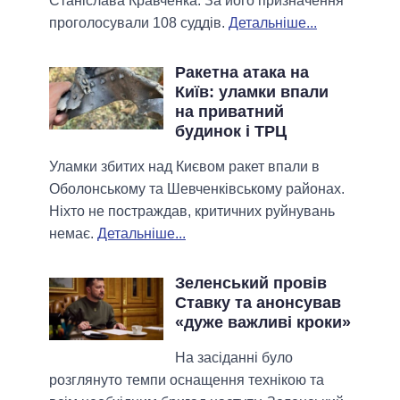
Станіслава Кравченка. За його призначення
проголосували 108 суддів.
Детальніше...
Ракетна атака на
Київ: уламки впали
на приватний
будинок і ТРЦ
Уламки збитих над Києвом ракет впали в
Оболонському та Шевченківському районах.
Ніхто не постраждав, критичних руйнувань
немає.
Детальніше...
Зеленський провів
Ставку та анонсував
«дуже важливі кроки»
На засіданні було
розглянуто темпи оснащення технікою та