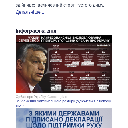
здійнявся величезний стовп густого диму.
Детальніше...
Інфографіка дня
Орбан про Україну
Слово і діло
Зображення максимального розміру (відкриється в новому
вікні)