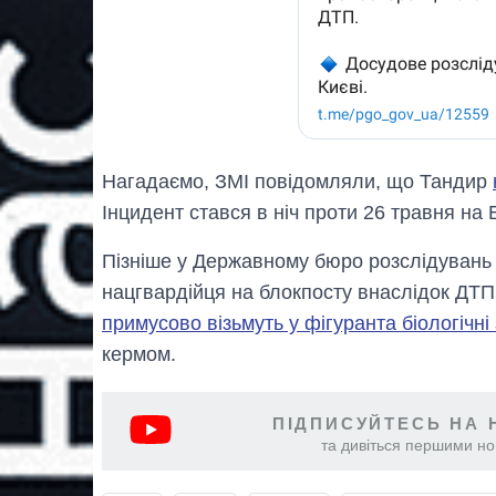
Нагадаємо, ЗМІ повідомляли, що Тандир
Інцидент стався в ніч проти 26 травня на
Пізніше у Державному бюро розслідуван
нацгвардійця на блокпосту внаслідок ДТП
примусово візьмуть у фігуранта біологічні
кермом.
ПІДПИСУЙТЕСЬ НА 
та дивіться першими нов