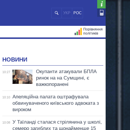
УКР
РОС
Порівняння
політиків
ЦІЙ
МЕРИ МІСТ
ВСІ ПЕРСОНИ
НОВИНИ
Окупанти атакували БПЛА
10:27
ринок на на Сумщині, є
важкопоранені
Апеляційна палата оштрафувала
10:10
обвинуваченого київського адвоката з
вироком
У Таїланді сталася стрілянина у школі,
10:08
семеро загиблих та щонайменше 15