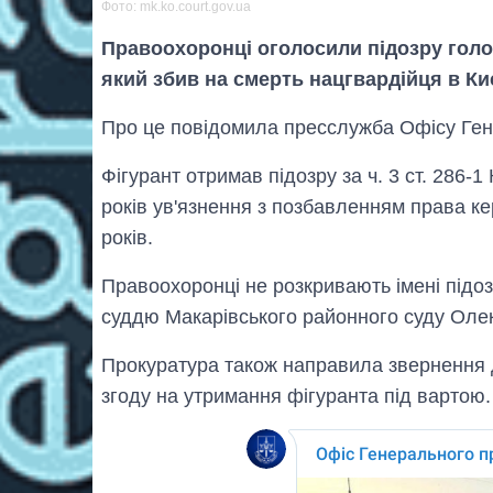
Фото: mk.ko.court.gov.ua
Правоохоронці оголосили підозру голов
який збив на смерть нацгвардійця в Киє
Про це повідомила пресслужба Офісу Ген
Фігурант отримав підозру за ч. 3 ст. 286-1
років ув'язнення з позбавленням права ке
років.
Правоохоронці не розкривають імені підо
суддю Макарівського районного суду Олек
Прокуратура також направила звернення 
згоду на утримання фігуранта під вартою.