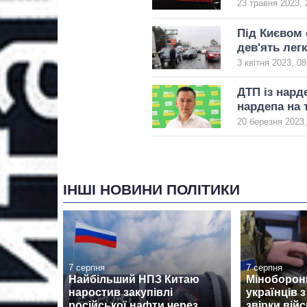
23 травня 2023, 
Під Києвом 
дев'ять лег
3 квітня 2023, 08
ДТП із нард
нардепа на 
20 березня 2023,
ІНШІ НОВИНИ ПОЛІТИКИ
7 серпня
7 серпня
Найбільший НПЗ Китаю
Міноборон
наростив закупівлі
українців 
російської нафти через
звірки вій