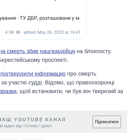
на смерть збив нацгвардійця
на блокпосту.
 Берестейському проспекті.
ь
підтвердили інформацію
про смерть
 за участю судді. Відомо, що правоохоронці
 зразки
, щоб встановити, чи був він тверезий за
НАШ YOUTUBE КАНАЛ
Підписатися
і відео від «Слово і діло»