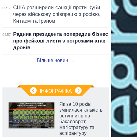
США розширили санкції проти Куби
05:17
через військову співпрацю з росією,
Китаєм та Іраном
Радник президента попередив бізнес
04:57
про фейкові листи з погрозами атак
дронів
Більше новин
ІНФОГРАФІКА
Як за 10 років
змінилася кількість
вступників на
бакалаврат,
магістратуру та
аспірантуру