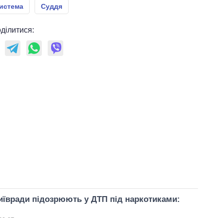
истема
Суддя
ділитися:
иївради підозрюють у ДТП під наркотиками: