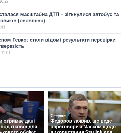
20:27
сталася масштабна ДТП – зіткнулися автобус та
ковиків (оновлено)
:43
епом Гевко: стали відомі результати перевірки
тверезість
 11:01
7 серпня
и отримає дані
Федоров заявив, що веде
з податкової для
переговори з Маском щодо
ськового обліку:
використання Starlink для