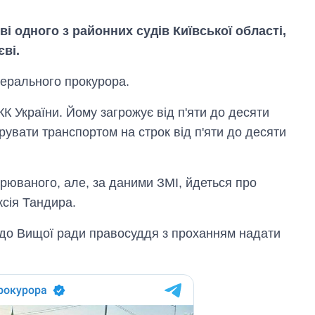
і одного з районних судів Київської області,
ві.
ерального прокурора.
 КК України. Йому загрожує від п'яти до десяти
рувати транспортом на строк від п'яти до десяти
зрюваного, але, за даними ЗМІ, йдеться про
сія Тандира.
до Вищої ради правосуддя з проханням надати
Вісім масованих
ударів по Україні
за літо: Київ та
область стали
головною ціллю
рф