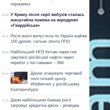
поранених
У Криму після серії вибухів сталась
09:58
масштабна пожежа на аеродромі
«Гвардійське»
Росія вночі випустила по Україні майже
09:32
150 дронів: скільки збила ППО
Найбільший НПЗ Китаю наростив
08:54
закупівлі російської нафти через
перебої з поставками – ЗМІ
Дрони атакували черговий
08:16
логістичний центр
Wildberries у російському
Єкатеринбурзі
Двом найбільшим банкам росії
07:51
загрожує кредитна криза – розвідка