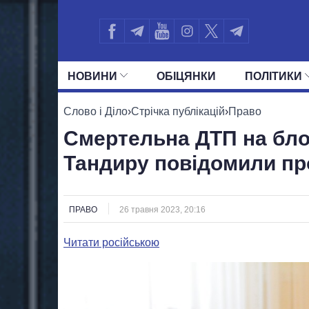
НОВИНИ
ОБIЦЯНКИ
ПОЛIТИКИ
УСІ ПОЛІТИКИ
ПРЕЗИДЕНТ І ОФ
Слово і Діло
›
Стрічка публікацій
›
Право
Смертельна ДТП на блок
Тандиру повідомили пр
ПРАВО
26 травня 2023, 20:16
Читати російською