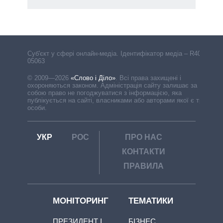
Cуб'єкт у сфері онлайн-медіа. Ідентифікатор медіа – R40-
05063
© 2009—2026
«Слово і Діло»
.
Всі права захищені і
охороняються законом. Адміністрація сайту залишає за
собою право не погоджуватися з інформацією, яка
публікується на сайті, власниками або авторами якої є треті
особи.
УКР
РОС
ПРО НАС
КОНТАКТИ
ПРАВИЛА
МОНІТОРИНГ
ТЕМАТИКИ
ПРЕЗИДЕНТ І
БІЗНЕС