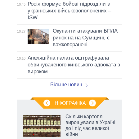
Росія формує бойові підрозділи з
10:45
українських військовополонених –
ISW
Окупанти атакували БПЛА
10:27
ринок на на Сумщині, є
важкопоранені
Апеляційна палата оштрафувала
10:10
обвинуваченого київського адвоката з
вироком
Більше новин
ІНФОГРАФІКА
Скільки картоплі
 за
вирощували в Україні
асть
до і під час великої
війни