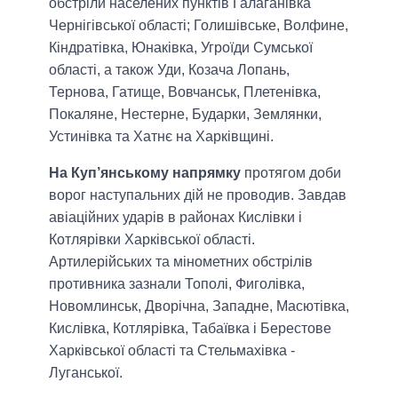
обстріли населених пунктів Галаганівка
Чернігівської області; Голишівське, Волфине,
Кіндратівка, Юнаківка, Угроїди Сумської
області, а також Уди, Козача Лопань,
Тернова, Гатище, Вовчанськ, Плетенівка,
Покаляне, Нестерне, Бударки, Землянки,
Устинівка та Хатнє на Харківщині.
На Куп’янському напрямку
протягом доби
ворог наступальних дій не проводив. Завдав
авіаційних ударів в районах Кислівки і
Котлярівки Харківської області.
Артилерійських та мінометних обстрілів
противника зазнали Тополі, Фиголівка,
Новомлинськ, Дворічна, Западне, Масютівка,
Кислівка, Котлярівка, Табаївка і Берестове
Харківської області та Стельмахівка -
Луганської.