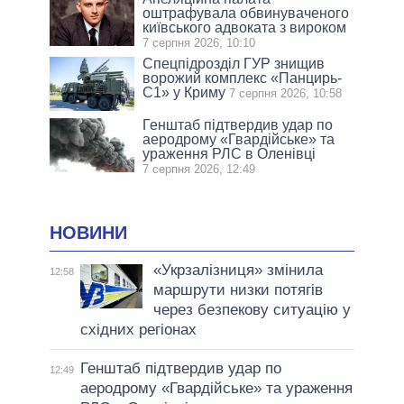
оштрафувала обвинуваченого
київського адвоката з вироком
7 серпня 2026, 10:10
Спецпідрозділ ГУР знищив
ворожий комплекс «Панцирь-
С1» у Криму
7 серпня 2026, 10:58
Генштаб підтвердив удар по
аеродрому «Гвардійське» та
ураження РЛС в Оленівці
7 серпня 2026, 12:49
НОВИНИ
«Укрзалізниця» змінила
12:58
маршрути низки потягів
через безпекову ситуацію у
східних регіонах
Генштаб підтвердив удар по
12:49
аеродрому «Гвардійське» та ураження