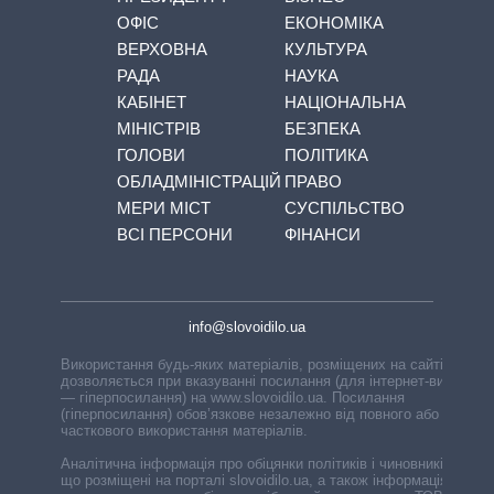
ОФІС
ЕКОНОМІКА
ВЕРХОВНА
КУЛЬТУРА
РАДА
НАУКА
КАБІНЕТ
НАЦІОНАЛЬНА
МІНІСТРІВ
БЕЗПЕКА
ГОЛОВИ
ПОЛІТИКА
ОБЛАДМІНІСТРАЦІЙ
ПРАВО
МЕРИ МІСТ
СУСПІЛЬСТВО
ВСІ ПЕРСОНИ
ФІНАНСИ
info@slovoidilo.ua
Використання будь-яких матеріалів, розміщених на сайті,
дозволяється при вказуванні посилання (для інтернет-видань
— гіперпосилання) на www.slovoidilo.ua. Посилання
(гіперпосилання) обов’язкове незалежно від повного або
часткового використання матеріалів.
Аналітична інформація про обіцянки політиків і чиновників,
що розміщені на порталі slovoidilo.ua, а також інформація про