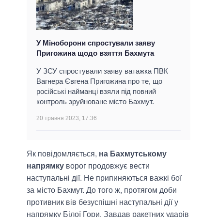
У Міноборони спростували заяву
Пригожина щодо взяття Бахмута
У ЗСУ спростували заяву ватажка ПВК
Вагнера Євгена Пригожина про те, що
російські найманці взяли під повний
контроль зруйноване місто Бахмут.
20 травня 2023, 17:36
Як повідомляється,
на Бахмутському
напрямку
ворог продовжує вести
наступальні дії. Не припиняються важкі бої
за місто Бахмут. До того ж, протягом доби
противник вів безуспішні наступальні дії у
напрямку Білої Гори. Завдав ракетних ударів