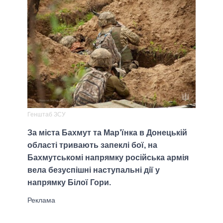
Генштаб ЗСУ
За міста Бахмут та Мар’їнка в Донецькій
області тривають запеклі бої, на
Бахмутськомі напрямку російська армія
вела безуспішні наступальні дії у
напрямку Білої Гори.