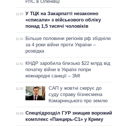
РЛС в Оленівці
У ТЦК на Закарпатті незаконно
12:07
«списали» з військового обліку
понад 1,5 тисячі чоловіків
Більше половини регіонів рф збідніли
11:58
за 4 роки війни проти України –
розвідка
КНДР заробила близько $22 млрд від
11:41
початку війни в Україні попри
міжнародні санкції – ЗМІ
САП у жовтні скерує до
11:20
суду справу бізнесмена
Комарницького про землю
Спецпідрозділ ГУР знищив ворожий
10:58
комплекс «Панцирь-С1» у Криму