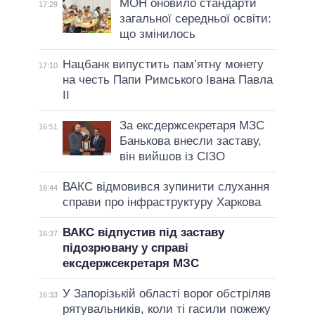
МОН оновило стандарти
17:29
загальної середньої освіти:
що змінилось
Нацбанк випустить пам’ятну монету
17:10
на честь Папи Римського Івана Павла
II
За ексдержсекретаря МЗС
16:51
Банькова внесли заставу,
він вийшов із СІЗО
ВАКС відмовився зупинити слухання
16:44
справи про інфраструктуру Харкова
ВАКС відпустив під заставу
16:37
підозрювану у справі
ексдержсекретаря МЗС
У Запорізькій області ворог обстріляв
16:33
рятувальників, коли ті гасили пожежу