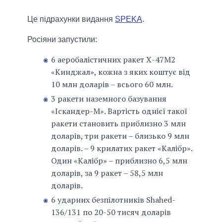
Це підрахунки видання
SPEKA
.
Росіяни запустили:
6 аеробалістичних ракет Х-47М2
«Кинджал», кожна з яких коштує від
10 млн доларів – всього 60 млн.
3 ракети наземного базування
«Іскандер-М». Вартість однієї такої
ракети становить приблизно 3 млн
доларів, три ракети – близько 9 млн
доларів. – 9 крилатих ракет «Калібр».
Один «Калібр» – приблизно 6,5 млн
доларів, за 9 ракет – 58,5 млн
доларів.
6 ударних безпілотників Shahed-
136/131 по 20-50 тисяч доларів