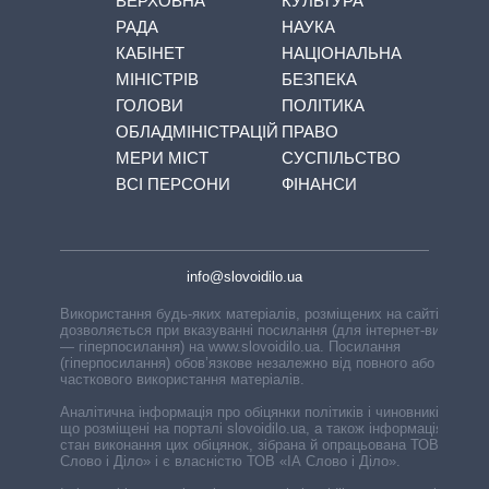
ВЕРХОВНА
КУЛЬТУРА
РАДА
НАУКА
КАБІНЕТ
НАЦІОНАЛЬНА
МІНІСТРІВ
БЕЗПЕКА
ГОЛОВИ
ПОЛІТИКА
ОБЛАДМІНІСТРАЦІЙ
ПРАВО
МЕРИ МІСТ
СУСПІЛЬСТВО
ВСІ ПЕРСОНИ
ФІНАНСИ
info@slovoidilo.ua
Використання будь-яких матеріалів, розміщених на сайті,
дозволяється при вказуванні посилання (для інтернет-видань
— гіперпосилання) на www.slovoidilo.ua. Посилання
(гіперпосилання) обов’язкове незалежно від повного або
часткового використання матеріалів.
Аналітична інформація про обіцянки політиків і чиновників,
що розміщені на порталі slovoidilo.ua, а також інформація про
стан виконання цих обіцянок, зібрана й опрацьована ТОВ «ІА
Слово і Діло» і є власністю ТОВ «ІА Слово і Діло».