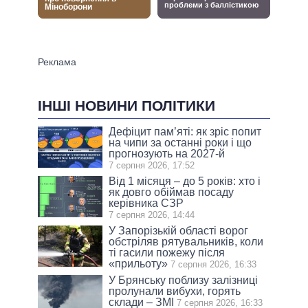
ІНШІ НОВИНИ ПОЛІТИКИ
Дефіцит пам’яті: як зріс попит
на чипи за останні роки і що
прогнозують на 2027-й
7 серпня 2026, 17:52
Від 1 місяця – до 5 років: хто і
як довго обіймав посаду
керівника СЗР
7 серпня 2026, 14:44
У Запорізькій області ворог
обстріляв рятувальників, коли
ті гасили пожежу після
«прильоту»
7 серпня 2026, 16:33
У Брянську поблизу залізниці
пролунали вибухи, горять
склади – ЗМІ
7 серпня 2026, 16:33