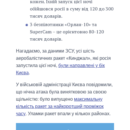
кожен. Їхній запуск цієї ночі
обійшовся росії в суму від 120 до 300
тисяч доларів.
3 безпілотники «Орлан-10» та
SuperCam – це орієнтовно 80-120
тисяч доларів.
Нагадаємо, за даними ЗСУ, усі шість
аеробалістичних ракет «Кинджал», які росія
запустила цієї ночі,
були направлені у бік
Києва
.
У військовій адміністрації Києва повідомили,
що нічна атака була винятковою за своєю
щільністю: було випущено
максимальну
кількість ракет за найкоротший проміжок
часу
. Уламки ракет впали у кількох районах.