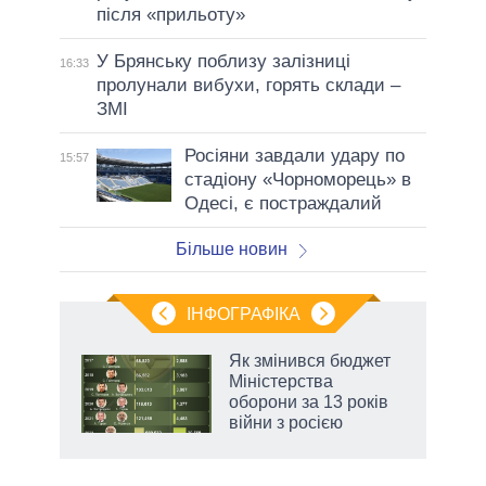
після «прильоту»
У Брянську поблизу залізниці
16:33
пролунали вибухи, горять склади –
ЗМІ
Росіяни завдали удару по
15:57
стадіону «Чорноморець» в
Одесі, є постраждалий
Більше новин
ІНФОГРАФІКА
 як
Як змінився бюджет
и за
Міністерства
оборони за 13 років
2027-
війни з росією