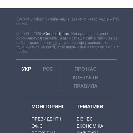
Cуб'єкт у сфері онлайн-медіа. Ідентифікатор медіа – R40-
05063
© 2009—2026
«Слово і Діло»
.
Всі права захищені і
охороняються законом. Адміністрація сайту залишає за
собою право не погоджуватися з інформацією, яка
публікується на сайті, власниками або авторами якої є треті
особи.
УКР
РОС
ПРО НАС
КОНТАКТИ
ПРАВИЛА
МОНІТОРИНГ
ТЕМАТИКИ
ПРЕЗИДЕНТ І
БІЗНЕС
ОФІС
ЕКОНОМІКА