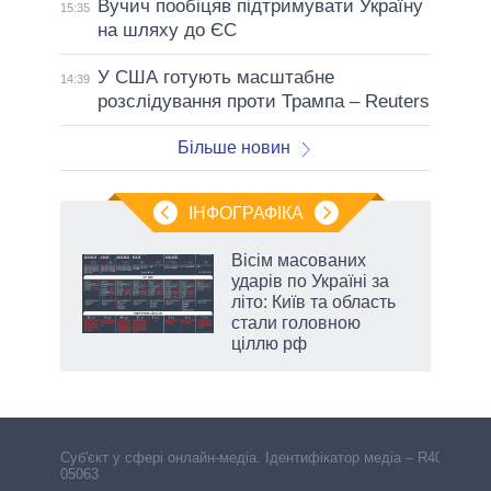
Вучич пообіцяв підтримувати Україну
15:35
на шляху до ЄС
У США готують масштабне
14:39
розслідування проти Трампа – Reuters
Більше новин
ІНФОГРАФІКА
жет
Вісім масованих
ударів по Україні за
ків
літо: Київ та область
стали головною
ціллю рф
аспі
Cуб'єкт у сфері онлайн-медіа. Ідентифікатор медіа – R40-
05063