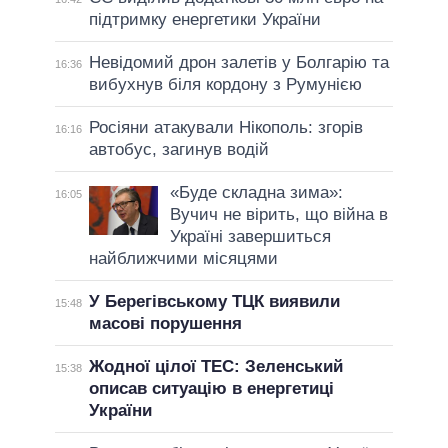
підтримку енергетики України
Невідомий дрон залетів у Болгарію та
16:36
вибухнув біля кордону з Румунією
Росіяни атакували Нікополь: згорів
16:16
автобус, загинув водій
«Буде складна зима»:
16:05
Вучич не вірить, що війна в
Україні завершиться
найближчими місяцями
У Берегівському ТЦК виявили
15:48
масові порушення
Жодної цілої ТЕС: Зеленський
15:38
описав ситуацію в енергетиці
України