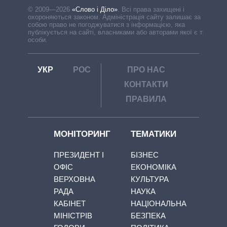
© 2009—2026
«Слово і Діло»
.
Всі права захищені і
охороняються законом. Адміністрація сайту залишає за
собою право не погоджуватися з інформацією, яка
публікується на сайті, власниками або авторами якої є треті
особи.
УКР
РОС
ПРО НАС
КОНТАКТИ
ПРАВИЛА
МОНІТОРИНГ
ТЕМАТИКИ
ПРЕЗИДЕНТ І
БІЗНЕС
ОФІС
ЕКОНОМІКА
ВЕРХОВНА
КУЛЬТУРА
РАДА
НАУКА
КАБІНЕТ
НАЦІОНАЛЬНА
МІНІСТРІВ
БЕЗПЕКА