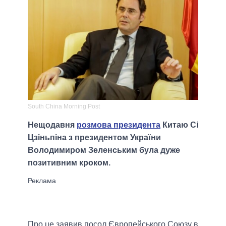
South China Morning Post
Нещодавня
розмова президента
Китаю Сі
Цзіньпіна з президентом України
Володимиром Зеленським була дуже
позитивним кроком.
Про це заявив посол Європейського Союзу в