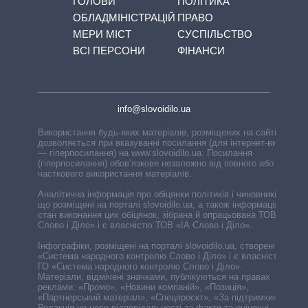
ГОЛОВИ
ПОЛІТИКА
ОБЛАДМІНІСТРАЦІЙ
ПРАВО
МЕРИ МІСТ
СУСПІЛЬСТВО
ВСІ ПЕРСОНИ
ФІНАНСИ
info@slovoidilo.ua
Використання будь-яких матеріалів, розміщених на сайті,
дозволяється при вказуванні посилання (для інтернет-видань
— гіперпосилання) на www.slovoidilo.ua. Посилання
(гіперпосилання) обов’язкове незалежно від повного або
часткового використання матеріалів.
Аналітична інформація про обіцянки політиків і чиновників,
що розміщені на порталі slovoidilo.ua, а також інформація про
стан виконання цих обіцянок, зібрана й опрацьована ТОВ «ІА
Слово і Діло» і є власністю ТОВ «ІА Слово і Діло».
Інфографіки, розміщені на порталі slovoidilo.ua, створені ГО
«Система народного контролю Слово і Діло» і є власністю
ГО «Система народного контролю Слово і Діло».
Матеріали, відмічені значками, публікуються на правах
реклами: «Промо», «Новини компаній», «Позиція»,
«Партнерський матеріал», «Спецпроєкт», «За підтримки».
Редакція не несе відповідальності за факти та оціночні