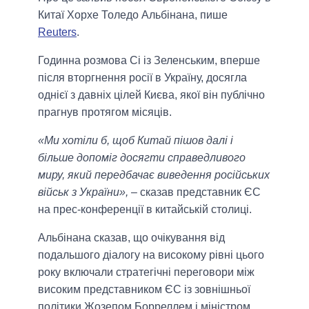
Китаї Хорхе Толедо Альбінана, пише
Reuters
.
Годинна розмова Сі із Зеленським, вперше
після вторгнення росії в Україну, досягла
однієї з давніх цілей Києва, якої він публічно
прагнув протягом місяців.
«Ми хотіли б, щоб Китай пішов далі і
більше допоміг досягти справедливого
миру, який передбачає виведення російських
військ з України»,
– сказав представник ЄС
на прес-конференції в китайській столиці.
Альбінана сказав, що очікування від
подальшого діалогу на високому рівні цього
року включали стратегічні переговори між
високим представником ЄС із зовнішньої
політики Жозепом Борреллем і міністром