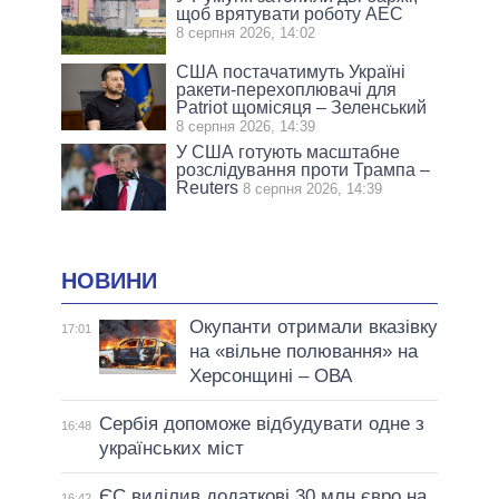
щоб врятувати роботу АЕС
8 серпня 2026, 14:02
США постачатимуть Україні
ракети-перехоплювачі для
Patriot щомісяця – Зеленський
8 серпня 2026, 14:39
У США готують масштабне
розслідування проти Трампа –
Reuters
8 серпня 2026, 14:39
НОВИНИ
Окупанти отримали вказівку
17:01
на «вільне полювання» на
Херсонщині – ОВА
Сербія допоможе відбудувати одне з
16:48
українських міст
ЄС виділив додаткові 30 млн євро на
16:42