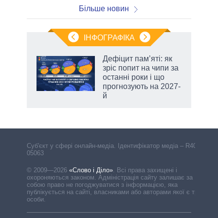
Більше новин
ІНФОГРАФІКА
 5
Дефіцит пам’яті: як
вго
зріс попит на чипи за
останні роки і що
прогнозують на 2027-
й
Cуб'єкт у сфері онлайн-медіа. Ідентифікатор медіа – R40-
05063
© 2009—2026
«Слово і Діло»
.
Всі права захищені і
охороняються законом. Адміністрація сайту залишає за
собою право не погоджуватися з інформацією, яка
публікується на сайті, власниками або авторами якої є треті
особи.