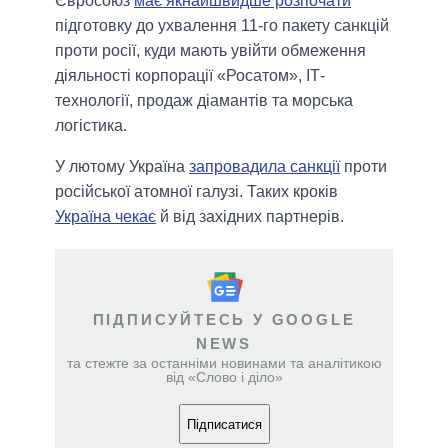
Євросоюз
має якнайшвидше розпочати
підготовку до ухвалення 11-го пакету санкцій
проти росії, куди мають увійти обмеження
діяльності корпорації «Росатом», ІТ-
технології, продаж діамантів та морська
логістика.
У лютому Україна
запровадила санкції
проти
російської атомної галузі. Таких кроків
Україна чекає
й від західних партнерів.
ПІДПИСУЙТЕСЬ У GOOGLE
NEWS
та стежте за останніми новинами та аналітикою
від «Слово і діло»
Підписатися