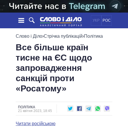
УКР
РОС
НОВИНИ
Слово і Діло
›
Стрічка публікацій
›
Політика
Все більше країн
ОБIЦЯНКИ
СТРІЧКА
ПОЛІТИКА
тисне на ЄС щодо
ПОДІЇ
ЕКОНОМІКА
ПОЛIТИКИ
запровадження
СТАТТІ
СУСПІЛЬСТВО
ІНФОГРАФІКА
ДУМКИ
СВІТ
УСІ ПОЛІТИКИ
санкцій проти
ОГЛЯДИ
ПРЕЗИДЕНТ І ОФІС
«Росатому»
ВІДЕО
ДАЙДЖЕСТИ
ВЕРХОВНА РАДА
ПІДТРИМАТИ
КАБІНЕТ МІНІСТРІВ
ГОЛОВИ ОБЛАДМІНІСТРАЦІЙ
ПОЛІТИКА
ПОРІВНЯННЯ ПОЛІТИКІВ
21 квітня 2023, 18:45
МЕРИ МІСТ
Читати російською
ВСІ ПЕРСОНИ