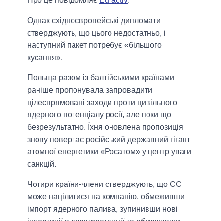
Про це повідомляє
Euractiv
.
Однак східноєвропейські дипломати
стверджують, що цього недостатньо, і
наступний пакет потребує «більшого
кусання».
Польща разом із балтійськими країнами
раніше пропонувала запровадити
цілеспрямовані заходи проти цивільного
ядерного потенціалу росії, але поки що
безрезультатно. Їхня оновлена ​​пропозиція
знову повертає російський державний гігант
атомної енергетики «Росатом» у центр уваги
санкцій.
Чотири країни-члени стверджують, що ЄС
може націлитися на компанію, обмеживши
імпорт ядерного палива, зупинивши нові