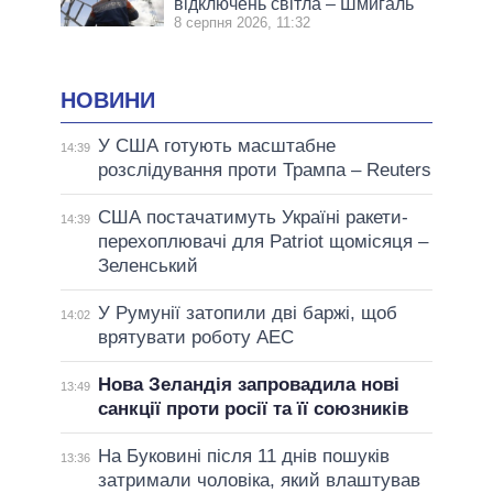
відключень світла – Шмигаль
8 серпня 2026, 11:32
НОВИНИ
У США готують масштабне
14:39
розслідування проти Трампа – Reuters
США постачатимуть Україні ракети-
14:39
перехоплювачі для Patriot щомісяця –
Зеленський
У Румунії затопили дві баржі, щоб
14:02
врятувати роботу АЕС
Нова Зеландія запровадила нові
13:49
санкції проти росії та її союзників
На Буковині після 11 днів пошуків
13:36
затримали чоловіка, який влаштував