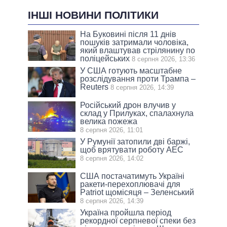
ІНШІ НОВИНИ ПОЛІТИКИ
На Буковині після 11 днів
пошуків затримали чоловіка,
який влаштував стрілянину по
поліцейських
8 серпня 2026, 13:36
У США готують масштабне
розслідування проти Трампа –
Reuters
8 серпня 2026, 14:39
Російський дрон влучив у
склад у Прилуках, спалахнула
велика пожежа
8 серпня 2026, 11:01
У Румунії затопили дві баржі,
щоб врятувати роботу АЕС
8 серпня 2026, 14:02
США постачатимуть Україні
ракети-перехоплювачі для
Patriot щомісяця – Зеленський
8 серпня 2026, 14:39
Україна пройшла період
рекордної серпневої спеки без