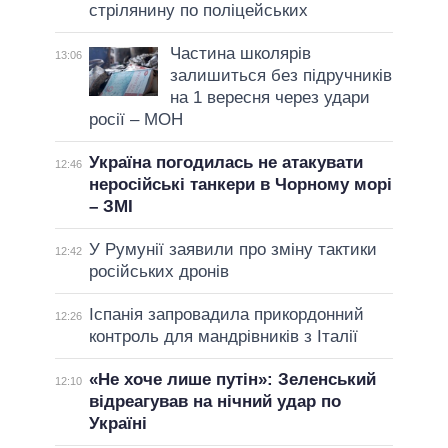
стрілянину по поліцейських
Частина школярів
13:06
залишиться без підручників
на 1 вересня через удари
росії – МОН
Україна погодилась не атакувати
12:46
неросійські танкери в Чорному морі
– ЗМІ
У Румунії заявили про зміну тактики
12:42
російських дронів
Іспанія запровадила прикордонний
12:26
контроль для мандрівників з Італії
«Не хоче лише путін»: Зеленський
12:10
відреагував на нічний удар по
Україні