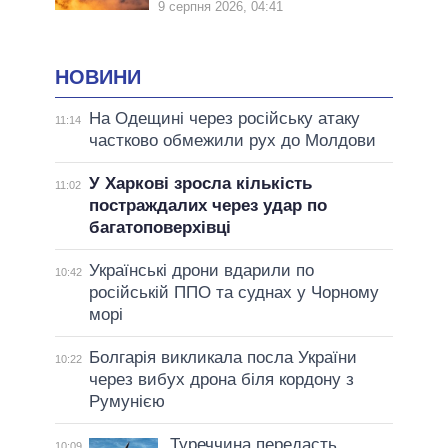
9 серпня 2026, 04:41
НОВИНИ
На Одещині через російську атаку
11:14
частково обмежили рух до Молдови
У Харкові зросла кількість
11:02
постраждалих через удар по
багатоповерхівці
Українські дрони вдарили по
10:42
російській ППО та суднах у Чорному
морі
Болгарія викликала посла України
10:22
через вибух дрона біля кордону з
Румунією
Туреччина передасть
10:09