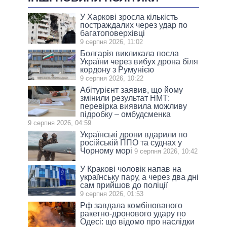
У Харкові зросла кількість
постраждалих через удар по
багатоповерхівці
9 серпня 2026, 11:02
Болгарія викликала посла
України через вибух дрона біля
кордону з Румунією
9 серпня 2026, 10:22
Абітурієнт заявив, що йому
змінили результат НМТ:
перевірка виявила можливу
підробку – омбудсменка
9 серпня 2026, 04:59
Українські дрони вдарили по
російській ППО та суднах у
Чорному морі
9 серпня 2026, 10:42
У Кракові чоловік напав на
українську пару, а через два дні
сам прийшов до поліції
9 серпня 2026, 01:53
Рф завдала комбінованого
ракетно-дронового удару по
Одесі: що відомо про наслідки