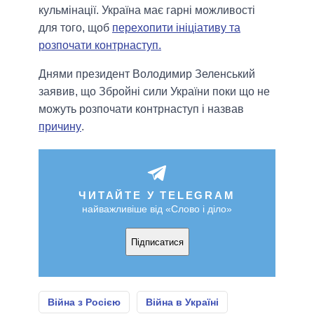
кульмінації. Україна має гарні можливості
для того, щоб
перехопити ініціативу та
розпочати контрнаступ.
Днями президент Володимир Зеленський
заявив, що Збройні сили України поки що не
можуть розпочати контрнаступ і назвав
причину
.
ЧИТАЙТЕ У TELEGRAM
найважливіше від «Слово і діло»
Підписатися
Війна з Росією
Війна в Україні