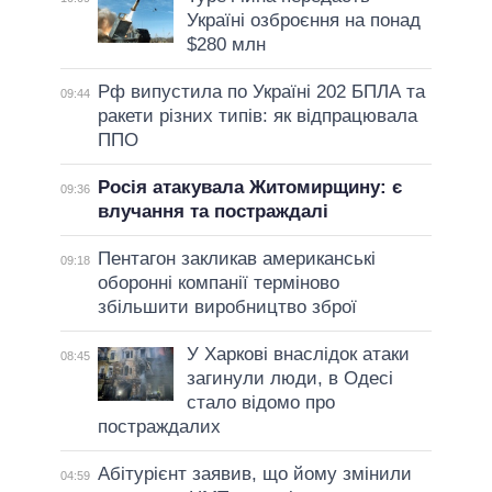
Україні озброєння на понад
$280 млн
Рф випустила по Україні 202 БПЛА та
09:44
ракети різних типів: як відпрацювала
ППО
Росія атакувала Житомирщину: є
09:36
влучання та постраждалі
Пентагон закликав американські
09:18
оборонні компанії терміново
збільшити виробництво зброї
У Харкові внаслідок атаки
08:45
загинули люди, в Одесі
стало відомо про
постраждалих
Абітурієнт заявив, що йому змінили
04:59