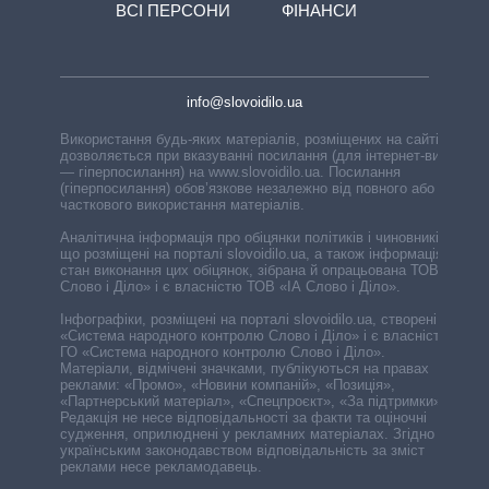
ВСІ ПЕРСОНИ
ФІНАНСИ
info@slovoidilo.ua
Використання будь-яких матеріалів, розміщених на сайті,
дозволяється при вказуванні посилання (для інтернет-видань
— гіперпосилання) на www.slovoidilo.ua. Посилання
(гіперпосилання) обов’язкове незалежно від повного або
часткового використання матеріалів.
Аналітична інформація про обіцянки політиків і чиновників,
що розміщені на порталі slovoidilo.ua, а також інформація про
стан виконання цих обіцянок, зібрана й опрацьована ТОВ «ІА
Слово і Діло» і є власністю ТОВ «ІА Слово і Діло».
Інфографіки, розміщені на порталі slovoidilo.ua, створені ГО
«Система народного контролю Слово і Діло» і є власністю
ГО «Система народного контролю Слово і Діло».
Матеріали, відмічені значками, публікуються на правах
реклами: «Промо», «Новини компаній», «Позиція»,
«Партнерський матеріал», «Спецпроєкт», «За підтримки».
Редакція не несе відповідальності за факти та оціночні
судження, оприлюднені у рекламних матеріалах. Згідно з
українським законодавством відповідальність за зміст
реклами несе рекламодавець.