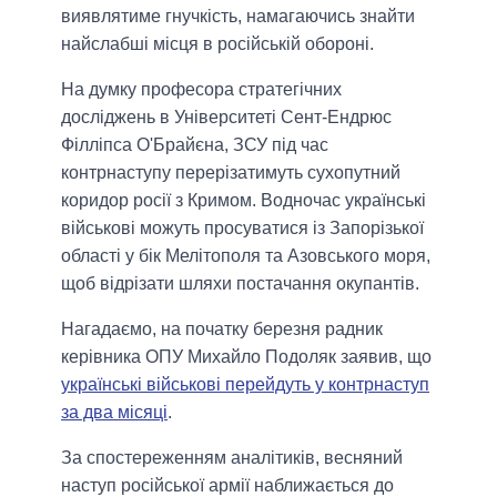
виявлятиме гнучкість, намагаючись знайти
найслабші місця в російській обороні.
На думку професора стратегічних
досліджень в Університеті Сент-Ендрюс
Філліпса О'Брайєна, ЗСУ під час
контрнаступу перерізатимуть сухопутний
коридор росії з Кримом. Водночас українські
військові можуть просуватися із Запорізької
області у бік Мелітополя та Азовського моря,
щоб відрізати шляхи постачання окупантів.
Нагадаємо, на початку березня радник
керівника ОПУ Михайло Подоляк заявив, що
українські військові перейдуть у контрнаступ
за два місяці
.
За спостереженням аналітиків, весняний
наступ російської армії наближається до