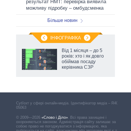
результат НМТ: перевірка виявила
можливу підробку – омбудсменка
Більше новин
ІНФОГРАФІКА
жет
Від 1 місяця – до 5
років: хто і як довго
ків
обіймав посаду
керівника СЗР
Cуб'єкт у сфері онлайн-медіа. Ідентифікатор медіа – R40-
05063
© 2009—2026
«Слово і Діло»
.
Всі права захищені і
охороняються законом. Адміністрація сайту залишає за
собою право не погоджуватися з інформацією, яка
публікується на сайті, власниками або авторами якої є треті