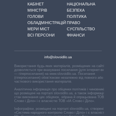
КАБІНЕТ
НАЦІОНАЛЬНА
МІНІСТРІВ
БЕЗПЕКА
ГОЛОВИ
ПОЛІТИКА
ОБЛАДМІНІСТРАЦІЙ
ПРАВО
МЕРИ МІСТ
СУСПІЛЬСТВО
ВСІ ПЕРСОНИ
ФІНАНСИ
info@slovoidilo.ua
Використання будь-яких матеріалів, розміщених на сайті,
дозволяється при вказуванні посилання (для інтернет-видань
— гіперпосилання) на www.slovoidilo.ua. Посилання
(гіперпосилання) обов’язкове незалежно від повного або
часткового використання матеріалів.
Аналітична інформація про обіцянки політиків і чиновників,
що розміщені на порталі slovoidilo.ua, а також інформація про
стан виконання цих обіцянок, зібрана й опрацьована ТОВ «ІА
Слово і Діло» і є власністю ТОВ «ІА Слово і Діло».
Інфографіки, розміщені на порталі slovoidilo.ua, створені ГО
«Система народного контролю Слово і Діло» і є власністю