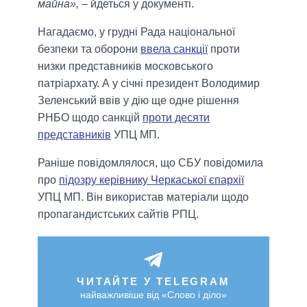
майна»,
– йдеться у документі.
Нагадаємо, у грудні Рада національної
безпеки та оборони
ввела санкції
проти
низки представників московського
патріархату. А у січні президент Володимир
Зеленський ввів у дію ще одне рішення
РНБО щодо санкцій
проти десяти
представників
УПЦ МП.
Раніше повідомлялося, що СБУ повідомила
про
підозру керівнику Черкаської єпархії
УПЦ МП. Він використав матеріали щодо
пропагандистських сайтів РПЦ.
ЧИТАЙТЕ У TELEGRAM
найважливіше від «Слово і діло»