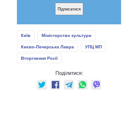
Підписатися
Київ
Міністерство культури
Києво-Печерська Лавра
УПЦ МП
Вторгнення Росії
Поділитися: