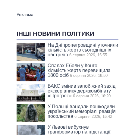
ІНШІ НОВИНИ ПОЛІТИКИ
На Дніпропетровщині уточнили
кількість жертв сьогоднішніх
обстрілів
6 серпня 2026, 15:55
Спалах Еболи у Конго:
кількість жертв перевищила
1800 осіб
6 серпня 2026, 18:50
ВАКС змінив запобіжний захід
екскерівнику держкомбінату
«Прогрес»
6 серпня 2026, 16:20
У Польщі вандали пошкодили
український меморіал: реакція
посольства
6 серпня 2026, 16:42
У Львові вибухнув
транформатор на підстанції,