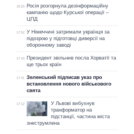
Росія розгорнула дезінформаційну
18:20
кампанію щодо Курської операції –
ЦПД
У Німеччині затримали українця за
17:52
підозрою у підготовці диверсії на
оборонному заводі
Президент звільнив посла Хорватії та
17:43
ще трьох країн
Зеленський підписав указ про
17:41
встановлення нового військового
свята
У Львові вибухнув
17:12
транформатор на
підстанції, частина міста
знеструмлена