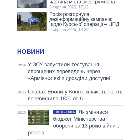
частина міста знеструмлена
6 серпня 2026, 17:12
Росія розгорнула
дезінформаційну кампанію
щодо Курської операції – ЦПД
6 серпня 2026, 18:20
НОВИНИ
У ЗСУ запустили тестування
18:54
спрощених переведень через
«Армія+»: які підрозділи доступні
Спалах Еболи у Конго: кількість жертв
18:50
перевищила 1800 осіб
Як змінився
ІНФОГРАФІКА
18:20
бюджет Міністерства
оборони за 13 років війни з
росією