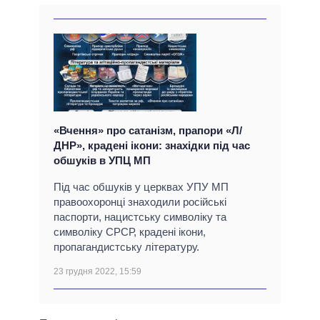
«Вчення» про сатанізм, прапори «Л/
ДНР», крадені ікони: знахідки під час
обшуків в УПЦ МП
Під час обшуків у церквах УПУ МП
правоохоронці знаходили російські
паспорти, нацистську символіку та
символіку СРСР, крадені ікони,
пропагандистську літературу.
23 грудня 2022, 15:59