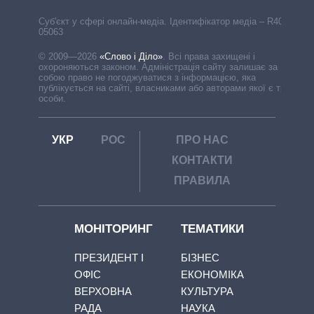
Cуб'єкт у сфері онлайн-медіа. Ідентифікатор медіа – R40-
05063
© 2009—2026
«Слово і Діло»
.
Всі права захищені і
охороняються законом. Адміністрація сайту залишає за
собою право не погоджуватися з інформацією, яка
публікується на сайті, власниками або авторами якої є треті
особи.
УКР
РОС
ПРО НАС
КОНТАКТИ
ПРАВИЛА
МОНІТОРИНГ
ТЕМАТИКИ
ПРЕЗИДЕНТ І
БІЗНЕС
ОФІС
ЕКОНОМІКА
ВЕРХОВНА
КУЛЬТУРА
РАДА
НАУКА