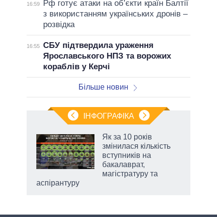
Рф готує атаки на об’єкти країн Балтії
16:59
з використанням українських дронів –
розвідка
СБУ підтвердила ураження
16:55
Ярославського НПЗ та ворожих
кораблів у Керчі
Більше новин
ІНФОГРАФІКА
Як за 10 років
раїні
змінилася кількість
ої
вступників на
бакалаврат,
магістратуру та
аспірантуру