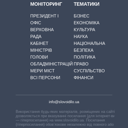
МОНІТОРИНГ
ТЕМАТИКИ
ПРЕЗИДЕНТ І
БІЗНЕС
ОФІС
ЕКОНОМІКА
ВЕРХОВНА
КУЛЬТУРА
РАДА
НАУКА
КАБІНЕТ
НАЦІОНАЛЬНА
МІНІСТРІВ
БЕЗПЕКА
ГОЛОВИ
ПОЛІТИКА
ОБЛАДМІНІСТРАЦІЙ
ПРАВО
МЕРИ МІСТ
СУСПІЛЬСТВО
ВСІ ПЕРСОНИ
ФІНАНСИ
info@slovoidilo.ua
Використання будь-яких матеріалів, розміщених на сайті,
дозволяється при вказуванні посилання (для інтернет-видань
— гіперпосилання) на www.slovoidilo.ua. Посилання
(гіперпосилання) обов’язкове незалежно від повного або