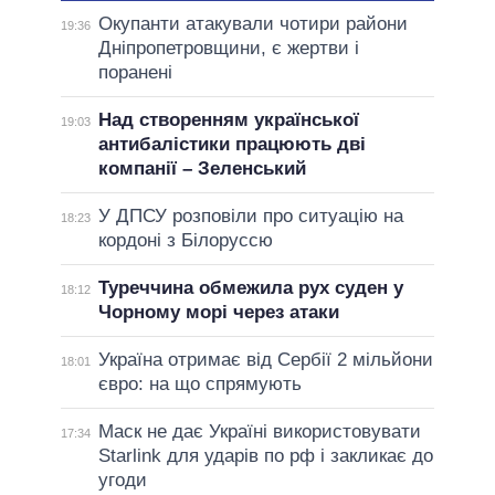
Окупанти атакували чотири райони
19:36
Дніпропетровщини, є жертви і
поранені
Над створенням української
19:03
антибалістики працюють дві
компанії – Зеленський
У ДПСУ розповіли про ситуацію на
18:23
кордоні з Білоруссю
Туреччина обмежила рух суден у
18:12
Чорному морі через атаки
Україна отримає від Сербії 2 мільйони
18:01
євро: на що спрямують
Маск не дає Україні використовувати
17:34
Starlink для ударів по рф і закликає до
угоди