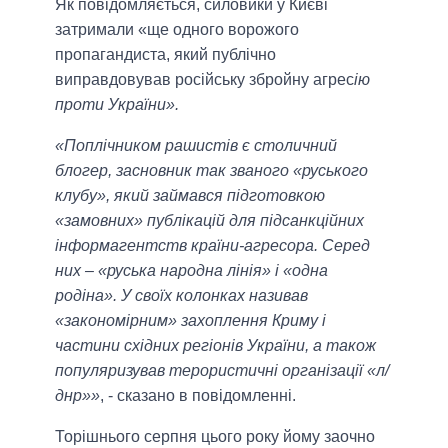
Як повідомляється, силовики у Києві
затримали «ще одного ворожого
пропагандиста, який публічно
виправдовував російську збройну агрес
ію
проти України».
«Поплічником рашистів є столичний
блогер, засновник так званого «руського
клубу», який займався підготовкою
«замовних» публікацій для підсанкційних
інформагентств країни-агресора. Серед
них – «руська народна лінія» і «одна
родіна». У своїх колонках називав
«закономірним» захоплення Криму і
частини східних регіонів України, а також
популяризував терористичні організації «л/
днр»»
, - сказано в повідомленні.
Торішнього серпня цього року йому заочно