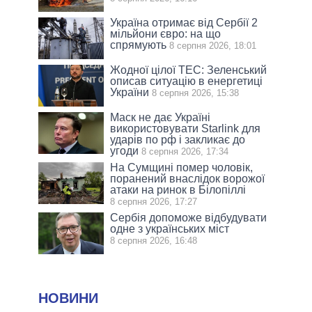
Україна отримає від Сербії 2
мільйони євро: на що
спрямують
8 серпня 2026, 18:01
Жодної цілої ТЕС: Зеленський
описав ситуацію в енергетиці
України
8 серпня 2026, 15:38
Маск не дає Україні
використовувати Starlink для
ударів по рф і закликає до
угоди
8 серпня 2026, 17:34
На Сумщині помер чоловік,
поранений внаслідок ворожої
атаки на ринок в Білопіллі
8 серпня 2026, 17:27
Сербія допоможе відбудувати
одне з українських міст
8 серпня 2026, 16:48
НОВИНИ