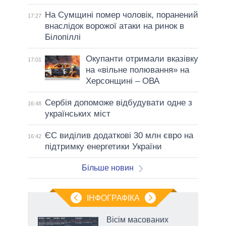
На Сумщині помер чоловік, поранений
17:27
внаслідок ворожої атаки на ринок в
Білопіллі
Окупанти отримали вказівку
17:01
на «вільне полювання» на
Херсонщині – ОВА
Сербія допоможе відбудувати одне з
16:48
українських міст
ЄС виділив додаткові 30 млн євро на
16:42
підтримку енергетики України
Більше новин
ІНФОГРАФІКА
Вісім масованих