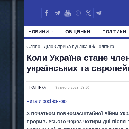
НОВИНИ
ОБIЦЯНКИ
ПОЛIТИКИ
УСІ ПОЛІТИКИ
ПРЕЗИДЕНТ І ОФ
Слово і Діло
›
Стрічка публікацій
›
Політика
Коли Україна стане чл
українських та європей
ПОЛІТИКА
8 лютого 2023, 13:10
Читати російською
З початком повномасштабної війни Укр
прорив. Усього через чотири дні післ