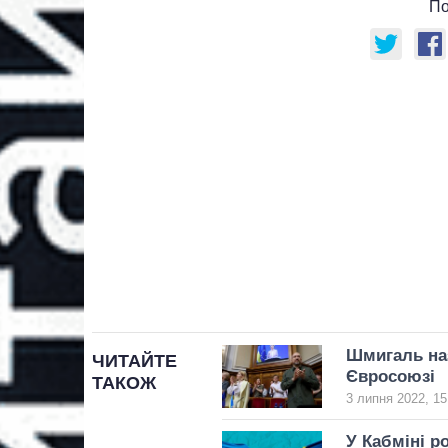
По
Шмигаль наз
ЧИТАЙТЕ
Євросоюзі
ТАКОЖ
3 липня 2022, 15
У Кабміні р