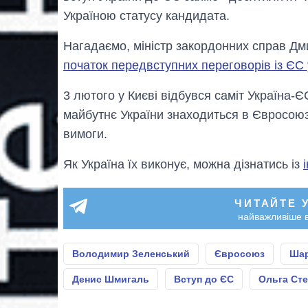
Україною статусу кандидата.
Нагадаємо, міністр закордонних справ Д
початок передвступних переговорів із ЄС 
3 лютого у Києві відбувся саміт Україна-Є
майбутнє України знаходиться в Євросоюзі
вимоги.
Як Україна їх виконує, можна дізнатись із
ЧИТАЙТЕ 
найважливіше в
Володимир Зеленський
Євросоюз
Шар
Денис Шмигаль
Вступ до ЄС
Ольга Ст