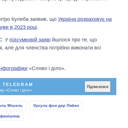
митро Кулеба заявив, що
Україна розраховує на
уже в 2023 році
.
С. У
підсумковій заяві
йшлося про те, що
, але для членства потрібно виконати всі
інфографіки
«Слово і діло».
У TELEGRAM
Підписатися
ід «Слово і діло»
ль Мішель
Урсула фон дер Ляйен
ефанішина