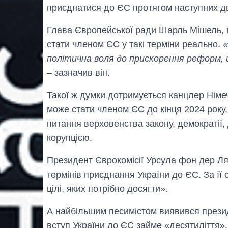
приєднатися до ЄС протягом наступних дв
Глава Європейської ради Шарль Мішель, 
стати членом ЄС у такі терміни реально.
«
політична воля до прискорення реформ, 
– зазначив він.
Такої ж думки дотримується канцлер Німе
може стати членом ЄС до кінця 2024 року
питання верховенства закону, демократії
корупцією.
Президент Єврокомісії Урсула фон дер Л
термінів приєднання України до ЄС. За її 
цілі, яких потрібно досягти».
А найбільшим песимістом виявився прези
вступ України до ЄС займе «десятиліття»