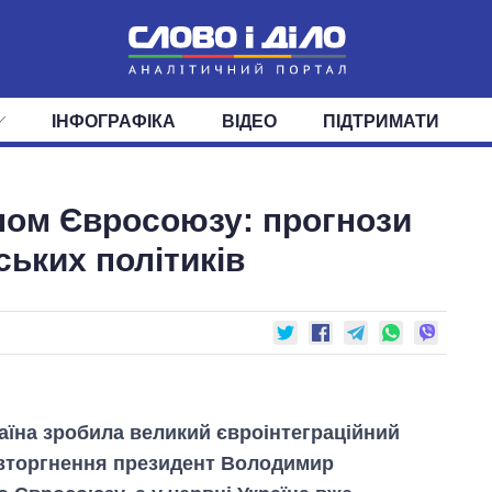
ІНФОГРАФІКА
ВІДЕО
ПІДТРИМАТИ
ІС
СТРІЧКА
ВЕРХОВНА РАДА
ПОДІЇ
СТАТТІ
КАБІНЕТ МІНІСТРІВ
ДУМКИ
ОГЛЯДИ
ГОЛОВИ ОБЛАДМІНІСТРА
ДАЙДЖЕСТИ
еном Євросоюзу: прогнози
ПОЛІТИКА
ДЕПУТАТИ
ЕКОНОМІКА
КОМІТЕТИ
СУСПІЛЬСТВО
ФРАКЦІЇ
ОКРУГИ
СВІТ
ських політиків
аїна зробила великий євроінтеграційний
я вторгнення президент Володимир