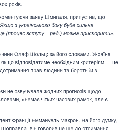
ох років.
коментуючи заяву Шмигаля, припустив, що
Якщо з українського боку буде сильна
це (процес вступу – ред.) можна прискорити»
,
ччини Олаф Шольц: за його словами, Україна
, якщо відповідатиме необхідним критеріям — це
, дотримання прав людини та боротьби з
яєн не озвучувала жодних прогнозів щодо
словами, «немає чітких часових рамок, але є
дент Франції Еммануель Макрон. На його думку,
. Щоправда, він говорив це ще до отримання