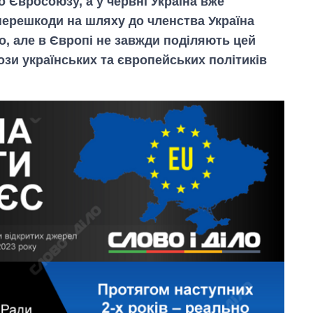
о Євросоюзу, а у червні Україна вже
перешкоди на шляху до членства Україна
о, але в Європі не завжди поділяють цей
ози українських та європейських політиків