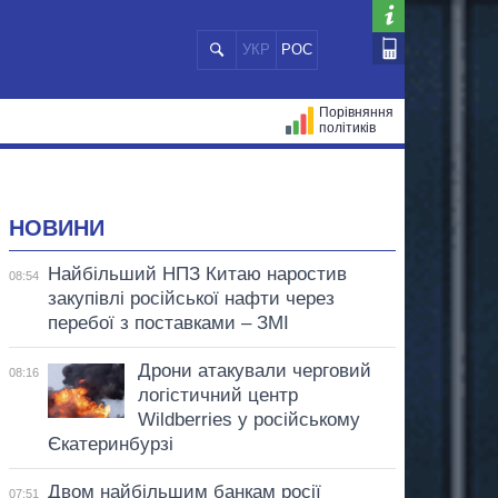
УКР
РОС
Порівняння
політиків
ЦІЙ
МЕРИ МІСТ
ВСІ ПЕРСОНИ
НОВИНИ
Найбільший НПЗ Китаю наростив
08:54
закупівлі російської нафти через
перебої з поставками – ЗМІ
Дрони атакували черговий
08:16
логістичний центр
Wildberries у російському
Єкатеринбурзі
Двом найбільшим банкам росії
07:51