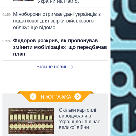
України на Patriot
Міноборони отримає дані українців з
01:59
податкової для звірки військового
обліку: що відомо
Федоров розкрив, як пропонував
01:24
змінити мобілізацію: що передбачав
план
Більше новин
ІНФОГРАФІКА
Скільки картоплі
вирощували в
Україні до і під час
великої війни