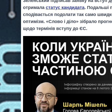
Зеленський підписав заявку на вступ д
отримала
статус кандидата
. Подальші 
сподівається подолати так само швидк
оптимізм. «Слово і діло» зібрало прогн
щодо термінів вступу до ЄС.