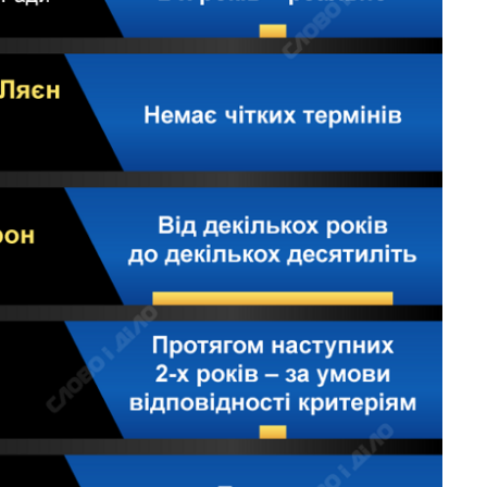
Як зросли тарифи
на холодну воду у
містах України на
початок серпня