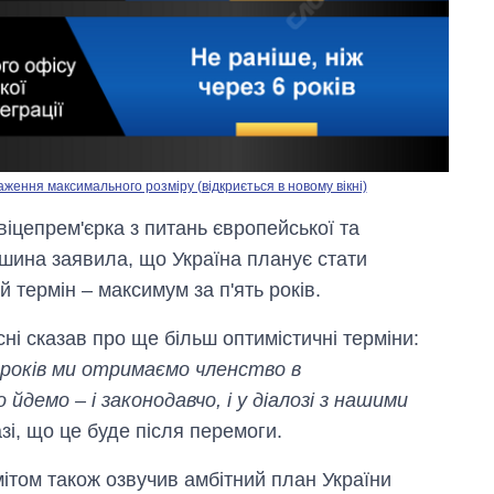
ження максимального розміру (відкриється в новому вікні)
іцепрем'єрка з питань європейської та
ішина заявила, що Україна планує стати
термін – максимум за п'ять років.
і сказав про ще більш оптимістичні терміни:
 років ми отримаємо членство в
йдемо – і законодавчо, і у діалозі з нашими
зі, що це буде після перемоги.
ітом також озвучив амбітний план України