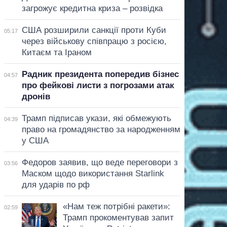
загрожує кредитна криза – розвідка
США розширили санкції проти Куби
05:17
через військову співпрацю з росією,
Китаєм та Іраном
Радник президента попередив бізнес
04:57
про фейкові листи з погрозами атак
дронів
Трамп підписав укази, які обмежують
04:39
право на громадянство за народженням
у США
Федоров заявив, що веде переговори з
03:56
Маском щодо використання Starlink
для ударів по рф
«Нам теж потрібні ракети»:
02:59
Трамп прокоментував запит