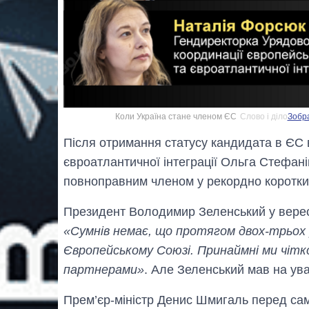
Коли Україна стане членом ЄС
Слово і діло
Зобра
Після отримання статусу кандидата в ЄС в
євроатлантичної інтеграції Ольга Стефан
повноправним членом у рекордно короткий 
Президент Володимир Зеленський у вересн
«Сумнів немає, що протягом двох-трьох
Європейському Союзі. Принаймні ми чітко 
партнерами»
. Але Зеленський мав на ува
Прем’єр-міністр Денис Шмигаль перед сам