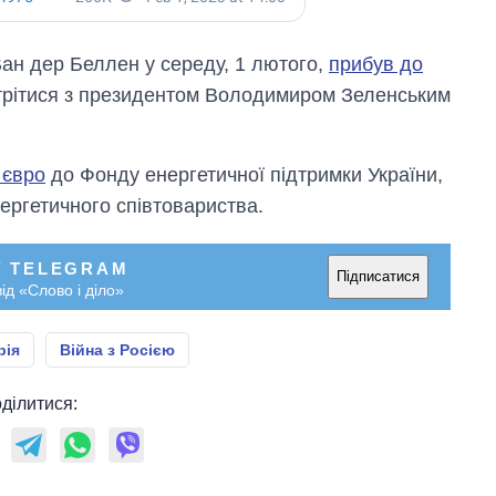
Ван дер Беллен у середу, 1 лютого,
прибув до
устрітися з президентом Володимиром Зеленським
 євро
до Фонду енергетичної підтримки України,
ергетичного співтовариства.
У TELEGRAM
Підписатися
ід «Слово і діло»
рія
Війна з Росією
ділитися: