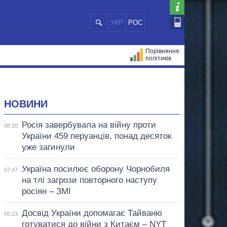
УКР
РОС
Порівняння
політиків
ЦІЙ
МЕРИ МІСТ
ВСІ ПЕРСОНИ
НОВИНИ
Росія завербувала на війну проти
08:20
України 459 перуанців, понад десяток
уже загинули
Україна посилює оборону Чорнобиля
07:47
на тлі загрози повторного наступу
росіян – ЗМІ
Досвід України допомагає Тайваню
05:23
готуватися до війни з Китаєм – NYT