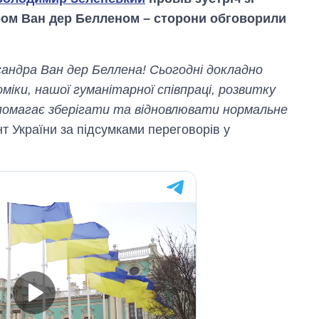
ром Ван дер Белленом – сторони обговорили
сандра Ван дер Беллена! Сьогодні докладно
іки, нашої гуманітарної співпраці, розвитку
опомагає зберігати та відновлювати нормальне
нт України за підсумками переговорів у
Дефіцит пам’яті:
як зріс попит на
чипи за останні
роки і що
прогнозують на
2027-й