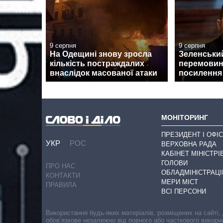
9 серпня
9 серпня
На Одещині знову зросла
Зеленськи
кількість постраждалих
перемовин
внаслідок масованої атаки
посилення
МОНІТОРИНГ
ПРЕЗИДЕНТ І ОФІС
УКР
РОС
ВЕРХОВНА РАДА
КАБІНЕТ МІНІСТРІ
ГОЛОВИ
ПРО НАС
ОБЛАДМІНІСТРАЦІ
КОНТАКТИ
МЕРИ МІСТ
ПРАВИЛА
ВСІ ПЕРСОНИ
Використання будь-яких матеріалів, розміщених на сайті,
обов’язкове незалежно від повного або часткового викори