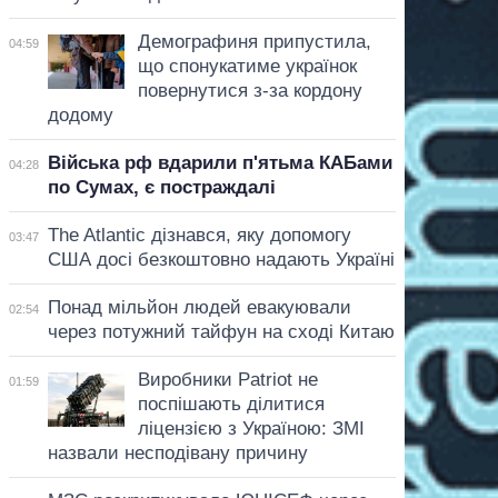
Демографиня припустила,
04:59
що спонукатиме українок
повернутися з-за кордону
додому
Війська рф вдарили п'ятьма КАБами
04:28
по Сумах, є постраждалі
The Atlantic дізнався, яку допомогу
03:47
США досі безкоштовно надають Україні
Понад мільйон людей евакуювали
02:54
через потужний тайфун на сході Китаю
Виробники Patriot не
01:59
поспішають ділитися
ліцензією з Україною: ЗМІ
назвали несподівану причину