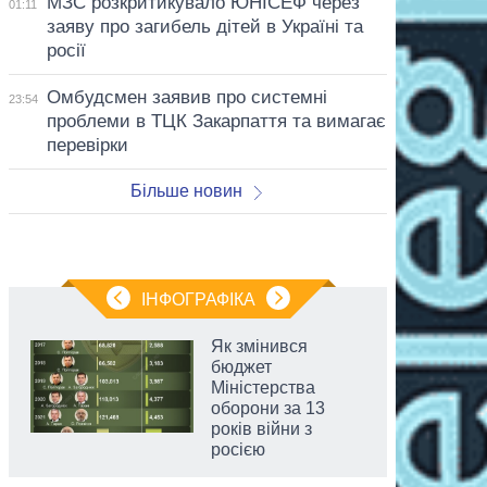
МЗС розкритикувало ЮНІСЕФ через
01:11
заяву про загибель дітей в Україні та
росії
Омбудсмен заявив про системні
23:54
проблеми в ТЦК Закарпаття та вимагає
перевірки
Більше новин
ІНФОГРАФІКА
Як змінився
бюджет
Міністерства
оборони за 13
років війни з
росією