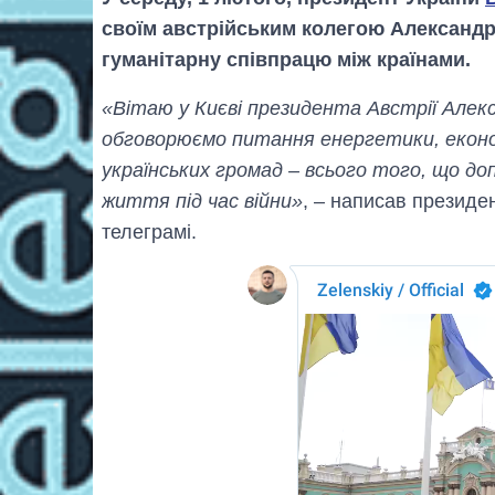
своїм австрійським колегою Александ
гуманітарну співпрацю між країнами.
«Вітаю у Києві президента Австрії Алек
обговорюємо питання енергетики, економ
українських громад – всього того, що д
життя під час війни»
, – написав президе
телеграмі.