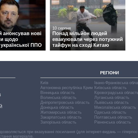
10 серпня
й анонсував нові
Понад мільйон людей
и щодо
евакуювали через потужний
 української ППО
тайфун на сході Китаю
РЕГІОНИ
Київ
Івано-Франківська обл
Автономна республіка Крим
Київська область
Вінницька область
Кіровоградська област
В
Волинська область
Луганська область
Дніпропетровська область
Львівська область
Й
Донецька область
Миколаївська область
Житомирська область
Одеська область
Закарпатська область
Полтавська область
Запорізька область
Рівненська область
 дозволяється при вказуванні посилання (для інтернет-видань — гіперпоси
стання матеріалів.