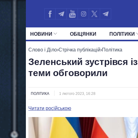
НОВИНИ
ОБIЦЯНКИ
ПОЛIТИКИ
УСІ ПОЛІТИКИ
ПРЕЗИДЕНТ І ОФ
Слово і Діло
›
Стрічка публікацій
›
Політика
Зеленський зустрівся із
теми обговорили
ПОЛІТИКА
1 лютого 2023, 16:28
Читати російською