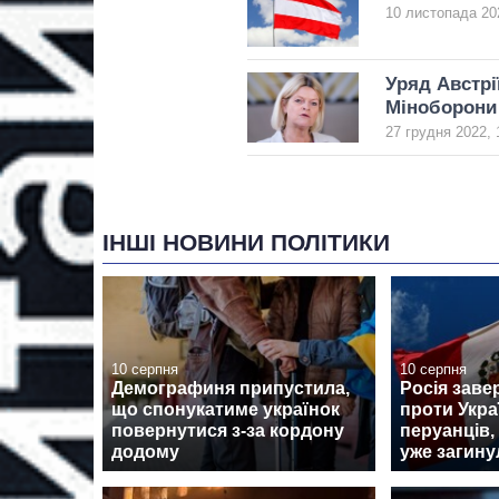
10 листопада 20
Уряд Австрі
Міноборони
27 грудня 2022, 
ІНШІ НОВИНИ ПОЛІТИКИ
10 серпня
10 серпня
Демографиня припустила,
Росія заве
що спонукатиме українок
проти Укра
повернутися з-за кордону
перуанців,
додому
уже загину