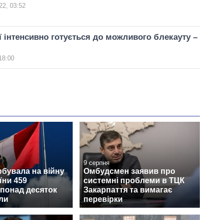
22, 03:52
ї інтенсивно готується до можливого блекауту –
18:00
9 серпня
рбувала на війну
Омбудсмен заявив про
їни 459
системні проблеми в ТЦК
 понад десяток
Закарпаття та вимагає
ли
перевірки