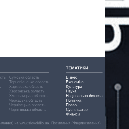
ТЕМАТИКИ
асть
Сумська область
Бізнес
Тернопільська область
Економіка
ь
Харківська область
Культура
Херсонська область
Наука
Хмельницька область
Національна безпека
Черкаська область
Політика
Чернівецька область
Право
Чернігівська область
Суспільство
Фінанси
лання) на www.slovoidilo.ua. Посилання (гіперпосилання)