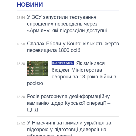
НОВИНИ
У ЗСУ запустили тестування
18:54
спрощених переведень через
«Армія+»: які підрозділи доступні
Спалах Еболи у Конго: кількість жертв
18:50
перевищила 1800 осіб
Як змінився
ІНФОГРАФІКА
18:20
бюджет Міністерства
оборони за 13 років війни з
росією
Росія розгорнула дезінформаційну
18:20
кампанію щодо Курської операції –
ЦПД
У Німеччині затримали українця за
17:52
підозрою у підготовці диверсії на