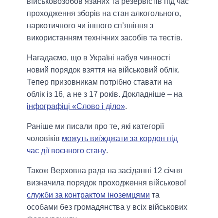
військовозобов’язаних та резервістів під час
проходження зборів на стан алкогольного,
наркотичного чи іншого сп’яніння з
використанням технічних засобів та тестів.
Нагадаємо, що в Україні набув чинності
новий порядок взяття на військовий облік.
Тепер призовникам потрібно ставати на
облік із 16, а не з 17 років. Докладніше – на
інфографіці «Слово і діло»
.
Раніше ми писали про те, які категорії
чоловіків
можуть виїжджати за кордон під
час дії воєнного стану
.
Також Верховна рада на засіданні 12 січня
визначила порядок проходження військової
служби за контрактом іноземцями
та
особами без громадянства у всіх військових