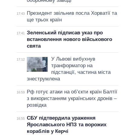
оборонному заводі
Президент звільнив посла Хорватії та
17:43
ще трьох країн
Зеленський підписав указ про
17:41
встановлення нового військового
свята
У Львові вибухнув
17:12
транформатор на
підстанції, частина міста
знеструмлена
Рф готує атаки на об’єкти країн Балтії
16:59
з використанням українських дронів –
розвідка
СБУ підтвердила ураження
16:55
Ярославського НПЗ та ворожих
кораблів у Керчі