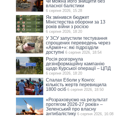
чи можна його знищити без
власної балістики
6 серпня 2026, 15:28
Як змінився бюджет
Міністерства оборони за 13
років війни з росією
6 серпня 2026, 18:20
У ЗСУ запустили тестування
спрощених переведень через
«Армія+»: які підрозділи
доступні
6 серпня 2026, 18:54
Росія розгорнула
дезінформаційну кампанію
щодо Курської операції – ЦПД
6 серпня 2026, 18:20
Спалах Еболи у Конго:
кількість жертв перевищила
1800 осіб
6 серпня 2026, 18:50
«Розраховуємо на результат
протягом 2026-27 років» –
Зеленський про власну
антибалістику
6 серпня 2026, 16:08